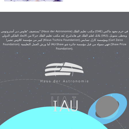
يستضيف "هاوس دير أسترونومي" (Haus der Astronomie) مكتب تعليم الفلك (OAE) في حرم معهد ماكس
بلانك لعلم الفلك في هايدلبرغ. يُعد مكتب تعليم الفلك جزءًا من الاتحاد الفلكي الدولي (IAU)، ويحظى بتمويل
كبير من مؤسسة كلاوس تشيرا (Klaus Tschira Foundation) ومؤسسة كارل تسايس (Carl Zeiss
Foundation). أما ورش العمل التعليمية IAU-Shaw فهي ممولة من قبل مؤسسة جائزة شو (Shaw Prize
Foundation).