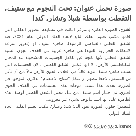
صورة تحمل عنوان: تحت النجوم مع ستيف،
التقطت بواسطة شيلا وتشار، كندا
الشرح:
الصورة الفائزة بالمركز الثالث في مسابقة التصوير الفلكي التي
اقامها مكتب تعليم الفلك التابع لاتحاد الفلك الدولي لعام 2021، فئة
الشفق القطبي (الفواصل الزمنية). ظاهرة ستيف او (تعزيز سرعة
الانبعاثات الحرارية القوية) هي ظاهرة غريبة في الغلاف الجوي، تشبه
الشفق القطبي لأنها ناتجة عن تفاعل الجسيمات المشحونة مع المجال
المغناطيسي للأرض، الا انها عكس الشفق القطبي ، لان الجسيمات التي
تسبب ظاهرة ستيف تتولد عالياً في الغلاف الجوي للأرض بدلاً من أن تأتي
من الشمس. لاحظ مظهر او شكل "سياج الاعتصام" الدائري الموجود في
الصورة. يحدث هذا بسبب موجات هذه الجسيمات في الغلاف الجوي
العلوي. تم اختيار اسم ستيف من قبل محبي الشفق القطبي لوصف هذه
الظاهرة على أنها اسم مألوف لشيء غير معروف.
المصدر:
حقوق الصورة تعود الى: شيلا وتشار/ مكتب تعليم الفلك، اتحاد
الفلك الدولي
CC-BY-4.0
:License