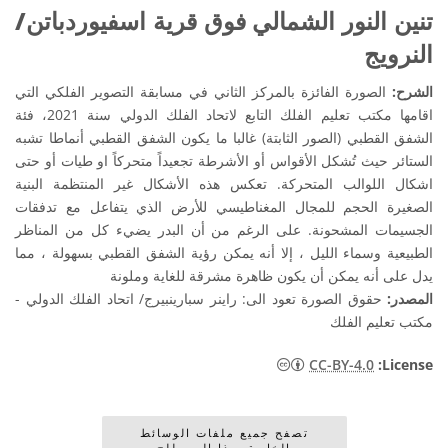
تنين النور الشمالي فوق قرية اسفيوردباتن/
النرويج
الشرح:
الصورة الفائزة بالمركز الثاني في مسابقة التصوير الفلكي التي
اقامها مكتب تعليم الفلك التابع لاتحاد الفلك الدولي سنة 2021، فئة
الشفق القطبي (الصور الثابتة) غالبا ما يكون الشفق القطبي أنماطا تشبه
الستائر حيث تُشكل الأقواس أو الأشرطة تجعيداً متحركاً او طيات أو حتى
اشكال اللوالب المتحركة. تعكس هذه الأشكال غير المنتظمة البنية
الصغيرة الحجم للمجال المغناطيسي للأرض الذي يتفاعل مع تدفقات
الجسيمات المشحونة. على الرغم من أن البدر يضيء كل من المناظر
الطبيعية وسماء الليل ، إلا أنه يمكن رؤية الشفق القطبي بسهولة ، مما
يدل على أنه يمكن أن يكون ظاهرة مشرقة للغاية وملونة
المصدر:
حقوق الصورة تعود الى: راينر سبارينبيرج/ اتحاد الفلك الدولي -
مكتب تعليم الفلك
CC-BY-4.0
:License
تصفح جميع ملفات الوسائط
الخاصة بهذا المصطلح