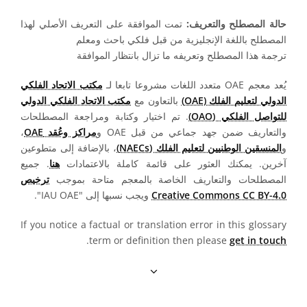
حالة المصطلح والتعريف:
تمت الموافقة على التعريف الأصلي لهذا
المصطلح باللغة الإنجليزية من قبل فلكي باحث ومعلم
ترجمة هذا المصطلح وتعريفه ما تزال بانتظار الموافقة
يُعد معجم OAE متعدد اللغات مشروعا تابعا لـ
مكتب الاتحاد الفلكي
الدولي لتعليم الفلك (OAE)
بالتعاون مع
مكتب الاتحاد الفلكي الدولي
للتواصل الفلكي (OAO)
. تم اختيار وكتابة ومراجعة المصطلحات
والتعاريف ضمن جهد جماعي من قبل OAE و
مراكز وعُقد OAE
،
و
المنسقين الوطنيين لتعليم الفلك (NAECs)
، بالإضافة إلى متطوعين
آخرين. يمكنك العثور على قائمة كاملة بالاعتمادات
هنا
. جميع
المصطلحات والتعاريف الخاصة بالمعجم متاحة بموجب
ترخيص
Creative Commons CC BY-4.0
ويجب نسبها إلى "IAU OAE".
If you notice a factual or translation error in this glossary
.
term or definition then please
get in touch