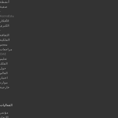
أنشطة
صفية
-
AstroEdu
الأفكار
الكبرى
-
الثقافة
الفلكية
معجم
مراجعات
OAE
تعليم
الفلك
حول
العالم
اختيار
موارد
خارجية
الفعاليات
مؤتمر
الاتحاد