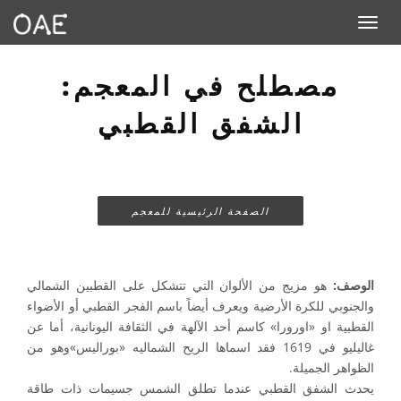
Toggle navigation
مصطلح في المعجم:
الشفق القطبي
الصفحة الرئيسية للمعجم
الوصف:
هو مزيج من الألوان التي تتشكل على القطبين الشمالي
والجنوبي للكرة الأرضية ويعرف أيضاً باسم الفجر القطبي أو الأضواء
القطبية او «اورورا» كاسم أحد الآلهة في الثقافة اليونانية، أما عن
غاليليو في 1619 فقد اسماها الريح الشماليه «بوراليس»وهو من
الظواهر الجميلة.
يحدث الشفق القطبي عندما تطلق الشمس جسيمات ذات طاقة