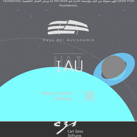
Foundation). أما ورش العمل التعليمية IAU-Shaw فهي ممولة من قبل مؤسسة جائزة شو (Shaw Prize
Foundation).