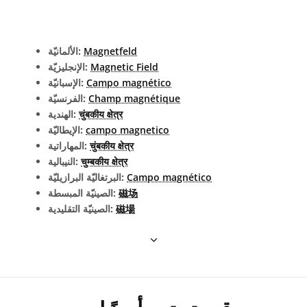
Magnetfeld
الألمانيّة:
Magnetic Field
الإنجليزيّة:
Campo magnético
الإسبانيّة:
Champ magnétique
الفرنسيّة:
चुंबकीय क्षेत्र
الهندية:
campo magnetico
الإيطاليّة:
चुंबकीय क्षेत्र
المهاراتية:
चुम्बकीय क्षेत्र
النيبالية:
Campo magnético
البرتغاليّة البرازيليّة:
磁场
الصينيّة المبسطة:
磁場
الصينيّة التقليدية: