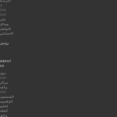
البريدية
لـ
OAE
OAE
على
وسائل
التواصل
الاجتماعي
تواصل
ABOUT
US
حول
OAE
مراكز
وعُقد
OAE
المنسقون
الوطنيون
لتعليم
الفلك
وثائق