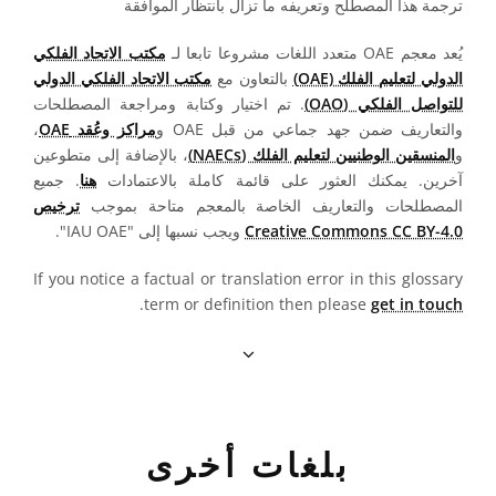
ترجمة هذا المصطلح وتعريفه ما تزال بانتظار الموافقة
يُعد معجم OAE متعدد اللغات مشروعا تابعا لـ
مكتب الاتحاد الفلكي
الدولي لتعليم الفلك (OAE)
بالتعاون مع
مكتب الاتحاد الفلكي الدولي
للتواصل الفلكي (OAO)
. تم اختيار وكتابة ومراجعة المصطلحات
والتعاريف ضمن جهد جماعي من قبل OAE و
مراكز وعُقد OAE
،
و
المنسقين الوطنيين لتعليم الفلك (NAECs)
، بالإضافة إلى متطوعين
آخرين. يمكنك العثور على قائمة كاملة بالاعتمادات
هنا
. جميع
المصطلحات والتعاريف الخاصة بالمعجم متاحة بموجب
ترخيص
Creative Commons CC BY-4.0
ويجب نسبها إلى "IAU OAE".
If you notice a factual or translation error in this glossary
.
term or definition then please
get in touch
بلغات أخرى