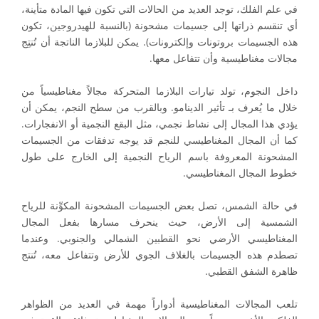
في علم الفلك، توجد العديد من الحالات التي تكون فيها المادة متأينة،
أي تنقسم ذراتها إلى جسيمات مشحونة (بالنسبة للهيدروجين، تكون
هذه الجسيمات بروتونات وإلكترونات). يمكن للبلازما الناتجة أن تُنتِج
مجالات مغناطيسية وأن تتفاعل معها.
داخل النجوم، تولد تيارات البلازما المتحركة مجالاً مغناطيسياً من
خلال ما يُعرف بـ تأثير الدينامو. وبالقرب من سطح النجم، يمكن أن
يؤدي هذا المجال إلى نشاط نجمي، مثل البقع النجمية أو الانفجارات.
كما أن المجال المغناطيسي للنجم قد يوجه تدفقات من الجسيمات
المشحونة المعروفة باسم الرياح النجمية إلى الخارج على طول
خطوط المجال المغناطيسي.
في حالة الشمس، تصل بعض الجسيمات المشحونة المكوِّنة للرياح
الشمسية إلى الأرض، حيث ينحرف مسارها بفعل المجال
المغناطيسي الأرضي نحو القطبين الشمالي والجنوبي. وعندما
تصطدم هذه الجسيمات بالغلاف الجوي للأرض وتتفاعل معه، تُنتج
ظاهرة الشفق القطبي.
تلعب المجالات المغناطيسية أدواراً مهمة في العديد من الظواهر