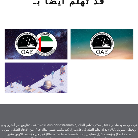
قد تهتم أيضًا بـ
يستضيف "هاوس دير أسترونومي" (Haus der Astronomie) مكتب تعليم الفلك (OAE) في حرم معهد ماكس
بلانك لعلم الفلك في هايدلبرغ. يُعد مكتب تعليم الفلك جزءًا من الاتحاد الفلكي الدولي (IAU)، ويحظى بتمويل
كبير من مؤسسة كلاوس تشيرا (Klaus Tschira Foundation) ومؤسسة كارل تسايس (Carl Zeiss