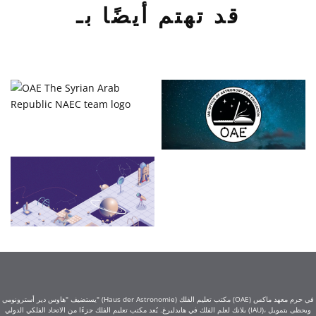
قد تهتم أيضًا بـ
يستضيف "هاوس دير أسترونومي" (Haus der Astronomie) مكتب تعليم الفلك (OAE) في حرم معهد ماكس
بلانك لعلم الفلك في هايدلبرغ. يُعد مكتب تعليم الفلك جزءًا من الاتحاد الفلكي الدولي (IAU)، ويحظى بتمويل