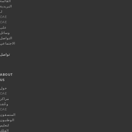
القائمة
البريدية
لـ
OAE
OAE
على
وسائل
التواصل
الاجتماعي
تواصل
ABOUT
US
حول
OAE
مراكز
وعُقد
OAE
المنسقون
الوطنيون
لتعليم
الفلك