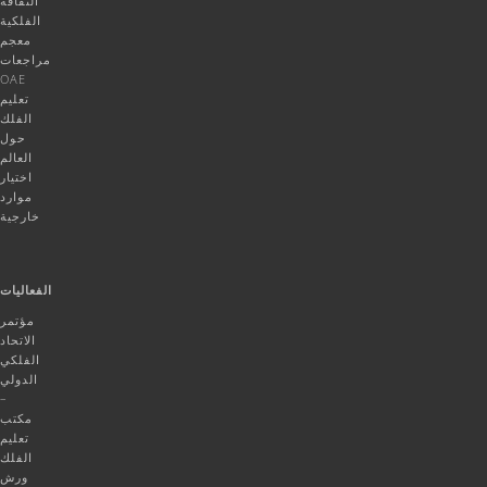
الثقافة
الفلكية
معجم
مراجعات
OAE
تعليم
الفلك
حول
العالم
اختيار
موارد
خارجية
الفعاليات
مؤتمر
الاتحاد
الفلكي
الدولي
–
مكتب
تعليم
الفلك
ورش