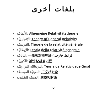
بلغات أخرى
Allgemeine Relativitätstheorie
الألمانيّة:
Theory of General Relativity
الإنجليزيّة:
Théorie de la relativité générale
الفرنسيّة:
Teoria della relatività generale
الإيطاليّة:
一般相対性理論 (رابط خارجي)
اليابانيّة:
일반상대성이론
الكوريّة:
Teoria da Relatividade Geral
البرتغاليّة البرازيليّة:
广义相对论
الصينيّة المبسطة:
廣義相對論
الصينيّة التقليدية: