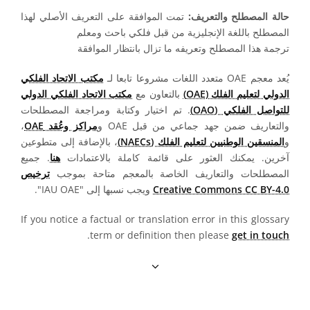
حالة المصطلح والتعريف:
تمت الموافقة على التعريف الأصلي لهذا
المصطلح باللغة الإنجليزية من قبل فلكي باحث ومعلم
ترجمة هذا المصطلح وتعريفه ما تزال بانتظار الموافقة
يُعد معجم OAE متعدد اللغات مشروعا تابعا لـ
مكتب الاتحاد الفلكي
الدولي لتعليم الفلك (OAE)
بالتعاون مع
مكتب الاتحاد الفلكي الدولي
للتواصل الفلكي (OAO)
. تم اختيار وكتابة ومراجعة المصطلحات
والتعاريف ضمن جهد جماعي من قبل OAE و
مراكز وعُقد OAE
،
و
المنسقين الوطنيين لتعليم الفلك (NAECs)
، بالإضافة إلى متطوعين
آخرين. يمكنك العثور على قائمة كاملة بالاعتمادات
هنا
. جميع
المصطلحات والتعاريف الخاصة بالمعجم متاحة بموجب
ترخيص
Creative Commons CC BY-4.0
ويجب نسبها إلى "IAU OAE".
If you notice a factual or translation error in this glossary
.
term or definition then please
get in touch