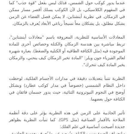
عندما يدور كوكب حول الشمس، فذلك ليس بفعل "قوة جذب" كما
في المفهوم الكلاسيكي، بل لأن الكوكب يسلك أقصر مسار ممكن
في الزمكان. في نظرية أينشتاين، لا يمكن فصل الفضاء عن الزمن
بشكل مطلق، بل يشكلان معاً نسيجاً رباعي الأبعاد يُعرف بالزمكان.
المعادلات الأساسية للنظرية، المعروفة باسم "معادلات أينشتاين"،
تربط مباشرة بين هندسة الزمكان والكتلة وخصائص أخرى للمادة
الموجودة فيه (مثل الكثافة الطاقية أو الكتلية والضغط). بعبارة شهيرة
لعالم الفيزياء جون ويلر: "المادة تخبر الزمكان كيف ينحني، والزمكان
يخبر المادة كيف تتحرك".
النظرية تتنبأ بتعديلات دقيقة في مدارات الأجسام الفلكية، لوحظت
داخل النظام الشمسي (خصوصاً في مدار كوكب عطارد) وبشكل
أوضح في النجوم النيوترونية الثنائية، حيث يدور جسمان فائقان في
الكثافة حول بعضهما.
تأثير الجاذبية على الزمن في هذه النظرية يؤثر على دقة أنظمة
الملاحة بالأقمار الصناعية (مثل GPS). كما تنبأت النظرية بظواهر
جديدة أصبحت أساسية في علم الفلك:
- انحراف الضوء بسبب الكتلة، ويُرصد عبر ما يُعرف بعدسة الجاذبية.