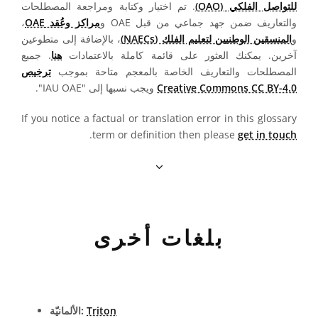
للتواصل الفلكي (OAO)
. تم اختيار وكتابة ومراجعة المصطلحات
والتعاريف ضمن جهد جماعي من قبل OAE و
مراكز وعُقد OAE
،
و
المنسقين الوطنيين لتعليم الفلك (NAECs)
، بالإضافة إلى متطوعين
آخرين. يمكنك العثور على قائمة كاملة بالاعتمادات
هنا
. جميع
المصطلحات والتعاريف الخاصة بالمعجم متاحة بموجب
ترخيص
Creative Commons CC BY-4.0
ويجب نسبها إلى "IAU OAE".
If you notice a factual or translation error in this glossary
.
term or definition then please
get in touch
بلغات أخرى
Triton
الألمانيّة: