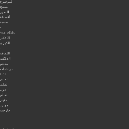
الموضوع
تصفح
الصور
أنشطة
صفية
-
AstroEdu
الأفكار
الكبرى
-
الثقافة
الفلكية
معجم
مراجعات
OAE
تعليم
الفلك
حول
العالم
اختيار
موارد
خارجية