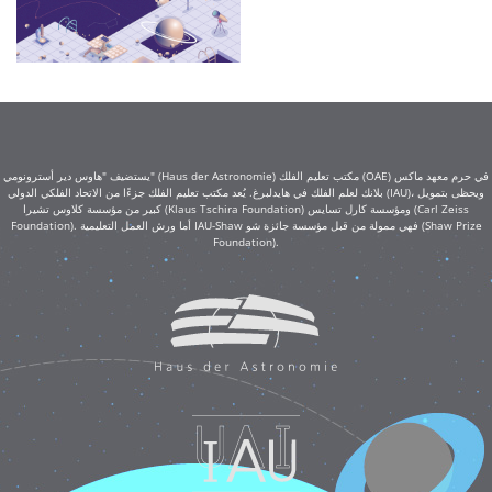
يستضيف "هاوس دير أسترونومي" (Haus der Astronomie) مكتب تعليم الفلك (OAE) في حرم معهد ماكس
بلانك لعلم الفلك في هايدلبرغ. يُعد مكتب تعليم الفلك جزءًا من الاتحاد الفلكي الدولي (IAU)، ويحظى بتمويل
كبير من مؤسسة كلاوس تشيرا (Klaus Tschira Foundation) ومؤسسة كارل تسايس (Carl Zeiss
Foundation). أما ورش العمل التعليمية IAU-Shaw فهي ممولة من قبل مؤسسة جائزة شو (Shaw Prize
Foundation).