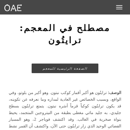
Toggle navigation
مصطلح في المعجم:
ترايتُون
الصفحة الرئيسية للمعجم
الوصف:
ترايتُون هو أكبر أقمار كوكب نبتون. وهو أكبر من بلوتو، وفي
الواقع، وبسبب الخصائص غير العادية لمداره وما نعرفه عن تكوينه،
قد يكون ترايتُون كوكباً قزماً أسَره نبتون. يتمتع ترايتُون بسطح
جليدي، به جليد مائي مغطى بطبقة من النيتروجين المتجمد، يحيط
بنواة صخرية في الغالب. وقد اكتشف فوياجر 2، وهو المسبار
الفضائي الوحيد الذي زار ترايتُون حتى الآن، واكتشف أن القمر نشط