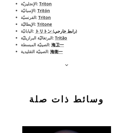
Triton
الإنجليزيّة:
Tritón
الإسبانيّة:
Triton
الفرنسيّة:
Tritone
الإيطاليّة:
トリトン (رابط خارجي)
اليابانيّة:
Tritão
البرتغاليّة البرازيليّة:
海卫一
الصينيّة المبسطة:
海衛一
الصينيّة التقليدية:
وسائط ذات صلة