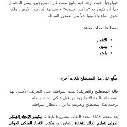
جيولوجياً، حيث توجد فيه ينابيع تنفث غاز النيتروجين، ومن المحتمل
جداً أن يكون به ''براكين جليدية'' - مشابهة لبراكين الأرض، ولكن
تحوي الماء والأمونيا بدلاً من الصخور السائلة.
مصطلحات ذات صلة:
الأقمار
نبتون
بلوتو
اطّلع على هذا المصطلح بلغات أخرى
حالة المصطلح والتعريف:
تمت الموافقة على التعريف الأصلي لهذا
المصطلح باللغة الإنجليزية من قبل فلكي باحث ومعلم
ترجمة هذا المصطلح وتعريفه ما تزال بانتظار الموافقة
يُعد معجم OAE متعدد اللغات مشروعا تابعا لـ
مكتب الاتحاد الفلكي
الدولي لتعليم الفلك (OAE)
بالتعاون مع
مكتب الاتحاد الفلكي الدولي