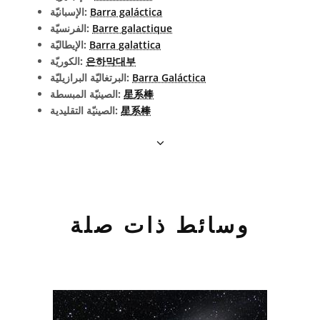
Barra galáctica
الإسبانيّة:
Barre galactique
الفرنسيّة:
Barra galattica
الإيطاليّة:
은하막대부
الكوريّة:
Barra Galáctica
البرتغاليّة البرازيليّة:
星系棒
الصينيّة المبسطة:
星系棒
الصينيّة التقليدية:
وسائط ذات صلة