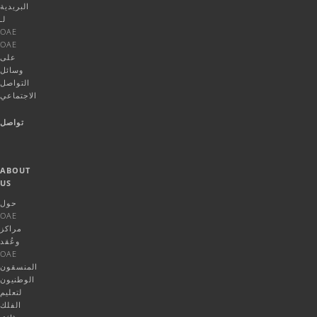
البريدية
لـ
OAE
OAE
على
وسائل
التواصل
الاجتماعي
تواصل
ABOUT
US
حول
OAE
مراكز
وعُقد
OAE
المنسقون
الوطنيون
لتعليم
الفلك