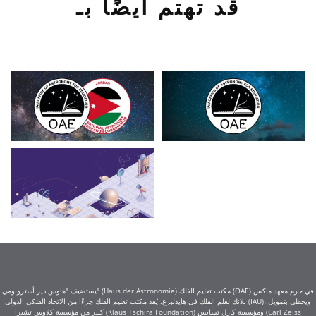
قد تهتم أيضًا بـ
يستضيف "هاوس دير أسترونومي" (Haus der Astronomie) مكتب تعليم الفلك (OAE) في حرم معهد ماكس
بلانك لعلم الفلك في هايدلبرغ. يُعد مكتب تعليم الفلك جزءًا من الاتحاد الفلكي الدولي (IAU)، ويحظى بتمويل
كبير من مؤسسة كلاوس تشيرا (Klaus Tschira Foundation) ومؤسسة كارل تسايس (Carl Zeiss