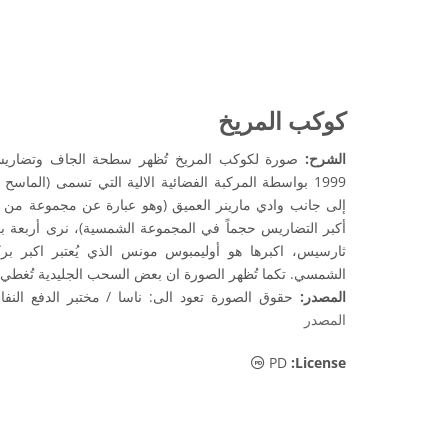
كوكب المريخ
الشرح:
صورة لكوكب المريخ تُظهر سطحة الجاف وتضاريسه 
1999 بواسطة المركبة الفضائية الالية التي تسمى (الماسح ا
إلى جانب وادي مارينر العميق (وهو عبارة عن مجموعة من الو
أكبر التضاريس حجماً في المجموعة الشمسية)، نرى أربعة ب
ثارسيس، اكبرها هو أوليمبوس مونس الذي يُعتبر اكبر بر
الشمسي. تكما تُظهر الصورة ان بعض السحب الجليدية تُغطي
المصدر:
حقوق الصورة تعود الى: ناسا / مختبر الدفع النف
المصدر
الملكية العامة أيقونات
PD
:License