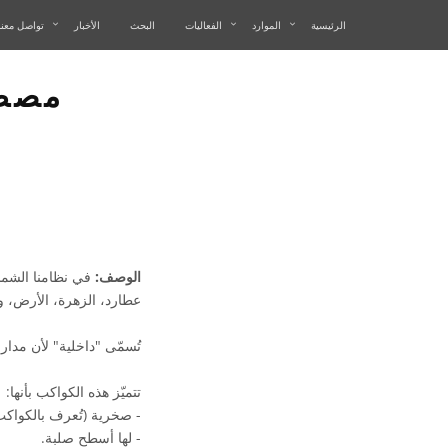
الرئيسية
الموارد
الفعاليات
البحث
الأخبار
تواصل معنا
مصطل
الوصف:
في نظامنا الشمس
عطارد، الزهرة، الأرض، و
تُسمّى "داخلية" لأن مدا
تتميّز هذه الكواكب بأنها:
- صخرية (تُعرف بالكواكب
- لها أسطح صلبة.