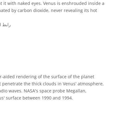
at it with naked eyes. Venus is enshrouded inside a
ted by carbon dioxide, never revealing its hot
رابط ا
الم
-aided rendering of the surface of the planet
t penetrate the thick clouds in Venus' atmosphere,
adio waves. NASA's space probe Megallan,
s' surface between 1990 and 1994.
الم