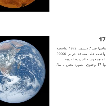
الصورة توضح القرص الكامل لكوكب الأرض وتم التقاطها في 7 ديسمبر 1972 بواسطة
طاقم مركبة الفضاء أبوللو 17 وهو في طريقه إلى القمر واخذت على مسافة حوالي 29000
الصورة من ارشيف مشروع المهمة الفضائية ابوللوا 17 وحقوق الصورة تخص نااسا/