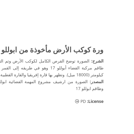
ورة كوكب الأرض مأخوذة من ابوللو 17
الشرح:
كيلومتر (18000 ميل). وتظهر بها قارة إفريقيا والقارة القطبية الجنوبية وشبه الجزيرة العربية.
المصدر:
وطاقم ابوللو 17
الملكية العامة أيقونات
PD
:License