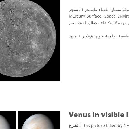
ة مسبار الفضاء ماسنجر (ماسنجر
MErcury Surface, Space ENvironment, GEoch
). اطلقت وكالة ناسا المسبار ماسنجرسنة 2004 في مهمة لاستكشاف عطارد امتدت من
طبيقية بجامعة جونز هوبكنز / معهد
Venus in visible 
This picture taken by N
الشرح: