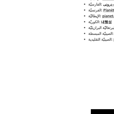
 درونی
الفارسيّة:
Planèt
الفرنسيّة:
pianet
الإيطاليّة:
내행성
الكوريّة:
يّة المبسطة:
الصينيّة التقليدية: