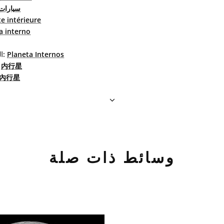
سیارات
e intérieure
a interno
Planeta Internos
البرتغاليّة البرازيليّة:
内行星
الصين
內行星
وسائط ذات صلة