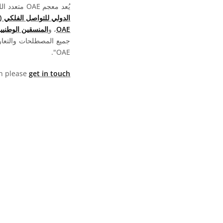
يُعد معجم OAE متعدد اللغات مشروعا تابعا لـ
الدولي للتواصل الفلكي (OAO)
OAE
، و
المنسقين الوطنيين لت
جميع المصطلحات والتعا
OAE".
hen please
get in touch