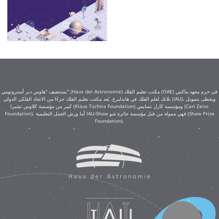
يستضيف "هاوس دير أسترونومي" (Haus der Astronomie) مكتب تعليم الفلك (OAE) في حرم معهد ماكس
بلانك لعلم الفلك في هايدلبرغ. يُعد مكتب تعليم الفلك جزءًا من الاتحاد الفلكي الدولي (IAU)، ويحظى بتمويل
كبير من مؤسسة كلاوس تشيرا (Klaus Tschira Foundation) ومؤسسة كارل تسايس (Carl Zeiss
Foundation). أما ورش العمل التعليمية IAU-Shaw فهي ممولة من قبل مؤسسة جائزة شو (Shaw Prize
Foundation).