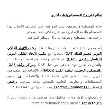
اطّلع على هذا المصطلح بلغات أخرى
حالة المصطلح والتعريف:
تمت الموافقة على التعريف الأصلي لهذا
المصطلح باللغة الإنجليزية من قبل فلكي باحث ومعلم
ترجمة هذا المصطلح وتعريفه ما تزال بانتظار الموافقة
يُعد معجم OAE متعدد اللغات مشروعا تابعا لـ
مكتب الاتحاد الفلكي
الدولي لتعليم الفلك (OAE)
بالتعاون مع
مكتب الاتحاد الفلكي الدولي
للتواصل الفلكي (OAO)
. تم اختيار وكتابة ومراجعة المصطلحات
والتعاريف ضمن جهد جماعي من قبل OAE و
مراكز وعُقد OAE
،
و
المنسقين الوطنيين لتعليم الفلك (NAECs)
، بالإضافة إلى متطوعين
آخرين. يمكنك العثور على قائمة كاملة بالاعتمادات
هنا
. جميع
المصطلحات والتعاريف الخاصة بالمعجم متاحة بموجب
ترخيص
Creative Commons CC BY-4.0
ويجب نسبها إلى "IAU OAE".
If you notice a factual or translation error in this glossary
.
term or definition then please
get in touch