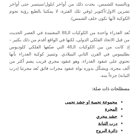
وبالنسبة للشمس، يحدث ذلك من أواخر ايلول/سبتمبر حتى أواخر
تشرين الاول/أكتوبر (وفي تلك الفترة، لا يمكننا بالطبع رؤية نجوم
الكوكبة لأنها تكون خلف الشمس).
تُعد العذراء واحدة من الكوكبات الـ88 المعتمدة في العصر الحديث
من قبل الاتحاد الفلكي الدولي، لكنها في الواقع أقدم من ذلك بكثير –
إذ كانت من بين الكوكبات الـ48 التي صنّفها الفلكي كلوديوس
بطليموس في القرن الثاني الميلادي. وتتميز كوكبة العذراء بأنها
تحتوي على عنقود العذراء، وهو عنقود مجري قريب يضم أكثر من
ألف مجرة، ويشكّل بدوره نواة عنقود مجرات فائق تُعد مجرتنا (درب
التبانة) جزءاً منه.
مصطلحات ذات صلة:
مجموعة نجمية او حشد نجمى
المجرة
حشد مجري
درب التبانة
دائرة البروج