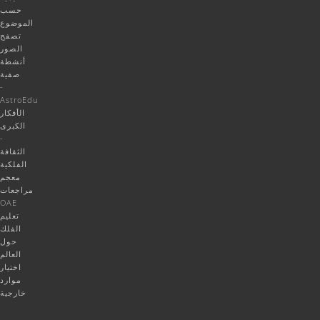
حسب
الموضوع
تصفح
الصور
أنشطة
صفية
-
AstroEdu
الأفكار
الكبرى
-
الثقافة
الفلكية
معجم
مراجعات
OAE
تعليم
الفلك
حول
العالم
اختيار
موارد
خارجية