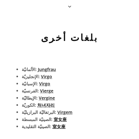
بلغات أخرى
Jungfrau
الألمانيّة:
Virgo
الإنجليزيّة:
Virgo
الإسبانيّة:
Vierge
الفرنسيّة:
Vergine
الإيطاليّة:
처녀자리
الكوريّة:
Virgem
البرتغاليّة البرازيليّة:
室女座
الصينيّة المبسطة:
室女座
الصينيّة التقليدية: