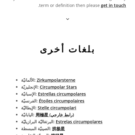
.
term or definition then please
get in touch
بلغات أخرى
Zirkumpolarsterne
الألمانيّة:
Circumpolar Stars
الإنجليزيّة:
Estrellas circumpolares
الإسبانيّة:
Étoiles circumpolaires
الفرنسيّة:
Stelle circumpolari
الإيطاليّة:
周極星 (رابط خارجي)
اليابانيّة:
Estrelas circumpolares
البرتغاليّة البرازيليّة:
拱极星
الصينيّة المبسطة: