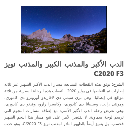
الدب الأكبر والمذنب الكبير والمذنب نويز
C2020 F3
الشرح:
توثق هذه اللقطات المتتابعة مسار الدب الأكبر الشهير عبر ثلاثة
إطارات تم التقاطها في يوليو 2020. التُقطت هذه الرحلة البصرية من ثلاثة
مواقع في إيطاليا، وهي تري سيمي دي لافاريدو أورونزو دي كادوري،
ومونتي رايت، وسيبيانا دي كادوري، وكاسيرا رازو، وفيغو دي كادوري،
وهي تعرض رحلة الدب الأكبر الآسرة مع إضافة مسارات النجوم التي
ترسم لوحة سماوية. لا يقتصر الأمر على تتبع مسار هذا النجم الشهير
فحسب، بل يتميز أيضاً بالظهور النادر لمذنب نويز C/2020 F3، وهو حدث