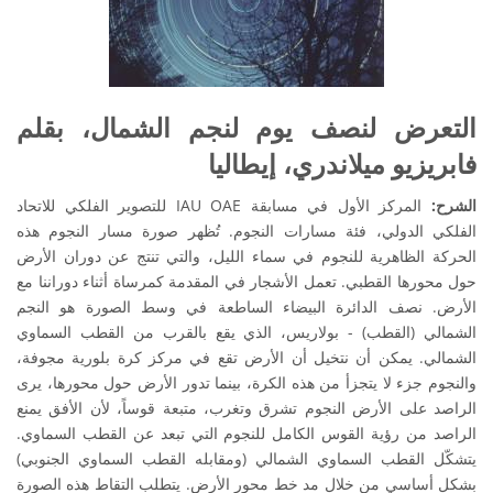
التعرض لنصف يوم لنجم الشمال، بقلم
فابريزيو ميلاندري، إيطاليا
الشرح:
المركز الأول في مسابقة IAU OAE للتصوير الفلكي للاتحاد
الفلكي الدولي، فئة مسارات النجوم. تُظهر صورة مسار النجوم هذه
الحركة الظاهرية للنجوم في سماء الليل، والتي تنتج عن دوران الأرض
حول محورها القطبي. تعمل الأشجار في المقدمة كمرساة أثناء دوراننا مع
الأرض. نصف الدائرة البيضاء الساطعة في وسط الصورة هو النجم
الشمالي (القطب) - بولاريس، الذي يقع بالقرب من القطب السماوي
الشمالي. يمكن أن نتخيل أن الأرض تقع في مركز كرة بلورية مجوفة،
والنجوم جزء لا يتجزأ من هذه الكرة، بينما تدور الأرض حول محورها، يرى
الراصد على الأرض النجوم تشرق وتغرب، متبعة قوساً، لأن الأفق يمنع
الراصد من رؤية القوس الكامل للنجوم التي تبعد عن القطب السماوي.
يتشكّل القطب السماوي الشمالي (ومقابله القطب السماوي الجنوبي)
بشكل أساسي من خلال مد خط محور الأرض. يتطلب التقاط هذه الصورة