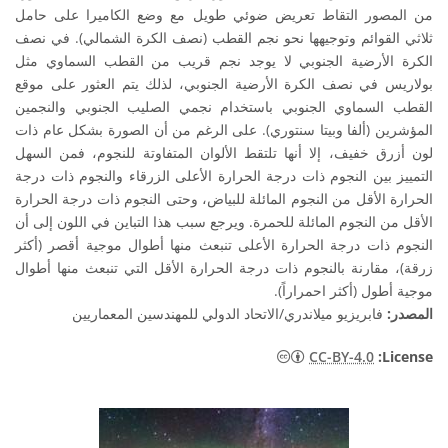
من المصور التقاط تعريض ضوئي طويل مع وضع الكاميرا على حامل
ثلاثي القوائم وتوجيهها نحو نجم القطب (نصف الكرة الشمالي). في نصف
الكرة الأرضية الجنوبي لا يوجد نجم قريب من القطب السماوي مثل
بولاريس في نصف الكرة الأرضية الجنوبي، لذلك يتم العثور على موقع
القطب السماوي الجنوبي باستخدام نجمي الصليب الجنوبي والنجمين
المؤشرين (ألفا وبيتا سنتوري). على الرغم من أن الصورة بشكل عام ذات
لون أزرق خفيف، إلا أنها تلتقط الألوان المتفاوتة للنجوم، فمن السهل
التمييز بين النجوم ذات درجة الحرارة الأعلى الزرقاء والنجوم ذات درجة
الحرارة الأقل من النجوم المائلة للبياض، وحتى النجوم ذات درجة الحرارة
الأقل من النجوم المائلة للحمرة. ويرجع سبب هذا التباين في اللون إلى أن
النجوم ذات درجة الحرارة الأعلى تنبعث منها أطوال موجية أقصر (أكثر
زرقة)، مقارنة بالنجوم ذات درجة الحرارة الأقل التي تنبعث منها أطوال
موجية أطول (أكثر احمراراً).
المصدر:
فابريزيو ميلاندري/الاتحاد الدولي للمهندسين المعماريين
CC-BY-4.0
:License