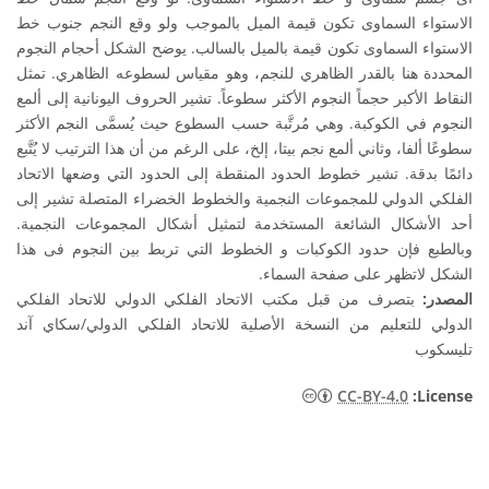
الاستواء السماوى تكون قيمة الميل بالموجب ولو وقع النجم جنوب خط
الاستواء السماوى تكون قيمة بالميل بالسالب. يوضح الشكل أحجام النجوم
المحددة هنا بالقدر الظاهري للنجم، وهو مقياس لسطوعه الظاهري. تمثل
النقاط الأكبر حجماً النجوم الأكثر سطوعاً. تشير الحروف اليونانية إلى ألمع
النجوم في الكوكبة. وهي مُرتَّبة حسب السطوع حيث يُسمَّى النجم الأكثر
سطوعًا ألفا، وثاني ألمع نجم بيتا، إلخ، على الرغم من أن هذا الترتيب لا يُتَّبع
دائمًا بدقة. تشير خطوط الحدود المنقطة إلى الحدود التي وضعها الاتحاد
الفلكي الدولي للمجموعات النجمية والخطوط الخضراء المتصلة تشير إلى
أحد الأشكال الشائعة المستخدمة لتمثيل أشكال المجموعات النجمية.
وبالطبع فإن حدود الكوكبات و الخطوط التي تربط بين النجوم فى هذا
الشكل لاتظهر على صفحة السماء.
المصدر:
بتصرف من قبل مكتب الاتحاد الفلكي الدولي للاتحاد الفلكي
الدولي للتعليم من النسخة الأصلية للاتحاد الفلكي الدولي/سكاي آند
تليسكوب
CC-BY-4.0
:License