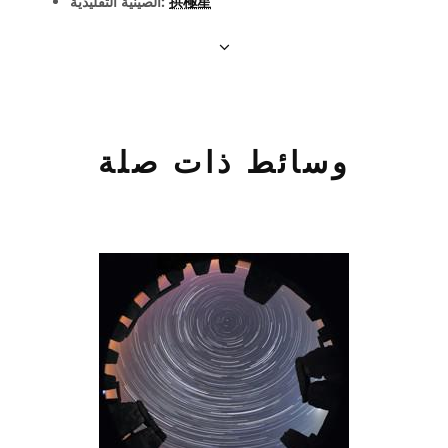
拱極星
الصينيّة التقليدية:
وسائط ذات صلة