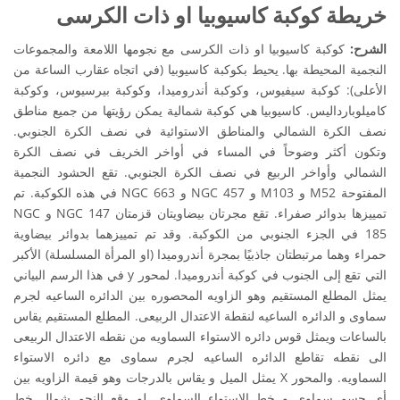
خريطة كوكبة كاسيوبيا او ذات الكرسى
الشرح:
كوكبة كاسيوبيا او ذات الكرسى مع نجومها اللامعة والمجموعات
النجمية المحيطة بها. يحيط بكوكبة كاسيوبيا (في اتجاه عقارب الساعة من
الأعلى): كوكبة سيفيوس، وكوكبة أندروميدا، وكوكبة بيرسيوس، وكوكبة
كاميلوبارداليس. كاسيوبيا هي كوكبة شمالية يمكن رؤيتها من جميع مناطق
نصف الكرة الشمالي والمناطق الاستوائية في نصف الكرة الجنوبي.
وتكون أكثر وضوحاً في المساء في أواخر الخريف في نصف الكرة
الشمالي وأواخر الربيع في نصف الكرة الجنوبي. تقع الحشود النجمية
المفتوحة M52 و M103 و NGC 457 و NGC 663 في هذه الكوكبة. تم
تمييزها بدوائر صفراء. تقع مجرتان بيضاويتان قزمتان NGC 147 و NGC
185 في الجزء الجنوبي من الكوكبة. وقد تم تمييزهما بدوائر بيضاوية
حمراء وهما مرتبطتان جاذبيًا بمجرة أندروميدا (او المرأة المسلسلة) الأكبر
التي تقع إلى الجنوب في كوكبة أندروميدا. لمحور y في هذا الرسم البياني
يمثل المطلع المستقيم وهو الزاويه المحصوره بين الدائره الساعيه لجرم
سماوى و الدائره الساعيه لنقطة الاعتدال الربيعى. المطلع المستقيم يقاس
بالساعات ويمثل قوس دائره الاستواء السماويه من نقطه الاعتدال الربيعى
الى نقطه تقاطع الدائره الساعيه لجرم سماوى مع دائره الاستواء
السماويه. والمحور X يمثل الميل و يقاس بالدرجات وهو قيمة الزاويه بين
أى جسم سماوى و خط الاستواء السماوى. لو وقع النجم شمال خط