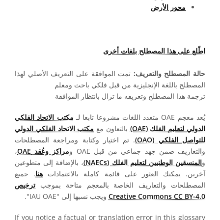
محور الأرض
اطّلع على هذا المصطلح بلغات أخرى
حالة المصطلح والتعريف:
تمت الموافقة على التعريف الأصلي لهذا
المصطلح باللغة الإنجليزية من قبل فلكي باحث ومعلم
ترجمة هذا المصطلح وتعريفه ما تزال بانتظار الموافقة
يُعد معجم OAE متعدد اللغات مشروعا تابعا لـ
مكتب الاتحاد الفلكي
الدولي لتعليم الفلك (OAE)
بالتعاون مع
مكتب الاتحاد الفلكي الدولي
للتواصل الفلكي (OAO)
. تم اختيار وكتابة ومراجعة المصطلحات
والتعاريف ضمن جهد جماعي من قبل OAE و
مراكز وعُقد OAE
،
و
المنسقين الوطنيين لتعليم الفلك (NAECs)
، بالإضافة إلى متطوعين
آخرين. يمكنك العثور على قائمة كاملة بالاعتمادات
هنا
. جميع
المصطلحات والتعاريف الخاصة بالمعجم متاحة بموجب
ترخيص
Creative Commons CC BY-4.0
ويجب نسبها إلى "IAU OAE".
If you notice a factual or translation error in this glossary