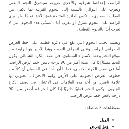
الراصد، إحداهما شرقية والأخرى غربية، سيشرق النجم المعني
ويغرب على التوالي. بالنسبة إلى النجوم القريبة بما يكفي من
القطب السماوي، ستكون الدائرة المتتبعة فوق الأفق تمامًا. ولن يرى
الراصد تلك النجوم تشرق أو تغرب أبدًا. تُسمَّى هذه النجوم التي لا
تغرب أبدًا بالنجوم القطبية.
ويعتمد تحديد النجوم التي تقع في دائرة قطبية على خط العرض
الجغرافي للراصد وعلى انحراف النجم - وهذا الأخير هو الزاوية بين
موقع النجم وخط الاستواء السماوي. في نصف الكرة الشمالي، يكون
النجم قطبيًا إذا كان ميله أكبر من 90 درجة ناقص خط عرض الراصد.
أما في نصف الكرة الجنوبي، فعلينا أن نأخذ في الحسبان أن كلاً من
خطوط العرض الجنوبية على الأرض وقيم الانحراف الجنوبي لها
علامة ناقص. مع أخذ هذه العلامات في الاعتبار، في نصف الكرة
الجنوبي، يكون النجم قطبيًا دائريًا إذا كان انحرافه أصغر من -90
درجة ناقص خط عرض الراصد.
مصطلحات ذات صلة:
الميل
خط العرض