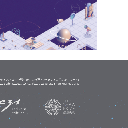
(Klaus Tschira Foundation) ومؤسسة كارل تسايس (Carl Zeiss Foundation). أما ورش العمل التعليمية IAU-Shaw فهي ممولة من قبل مؤسسة جائزة شو (Shaw Prize Foundation).