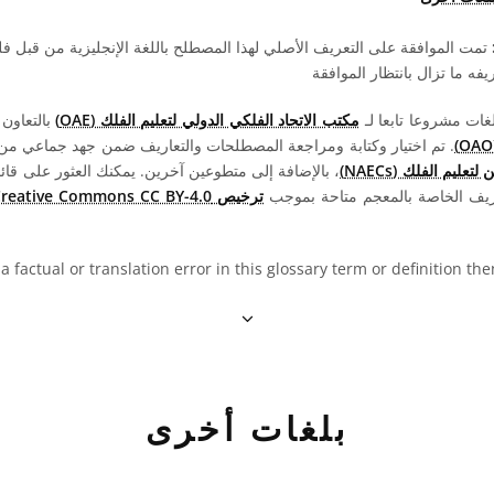
تمت الموافقة على التعريف الأصلي لهذا المصطلح باللغة الإنجليزية من قبل 
ه ما تزال بانتظار الموافقة
مكتب الاتحاد الفلكي الدولي لتعليم الفلك (OAE)
بالتعاون
. تم اختيار وكتابة ومراجعة المصطلحات والتعاريف ضمن جهد جماعي من قبل 
عليم الفلك (NAECs)
، بالإضافة إلى متطوعين آخرين. يمكنك العثور على قائم
ريف الخاصة بالمعجم متاحة بموجب
ترخيص Creative Commons CC BY-4.0
 a factual or translation error in this glossary term or definition t
بلغات أخرى