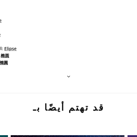
e
e
Elipse
البرتغاليّة البرازيليّة:
椭圆
الصين
橢圓
قد تهتم أيضًا بـ