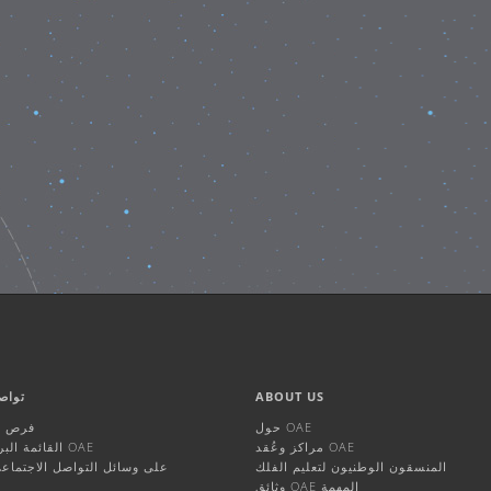
ABOUT US
تواص
حول OAE
فرص ال
مراكز وعُقد OAE
القائمة البريدية لـ OAE
المنسقون الوطنيون لتعليم الفلك
OAE على وسائل التواصل الاجتماع
وثائق OAE المهمة