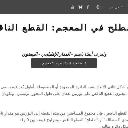
من نحن
لح في المعجم: القطع النا
ويُعرف أيضًا باسم
- المدار الإهليلجي - البيضوي
الصفحة الرئيسية للمعجم
شكل ثنائي الأبعاد يشبه الدائرة الممدودة أو المضغوطة. أطول بُعد فيه يسمى
ي. يحتوي القطع الناقص على بؤرتين تقعان على طول المحور الرئيسي، وتكونا
طع الناقص، فإن مجموع المسافتين من هذه النقطة إلى البؤرتين هو مقدار ثاب