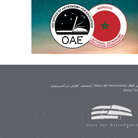
يستضيف "هاوس دير أسترونومي" (Haus der Astronomie) مكتب تعليم الفلك (OAE) في حرم معهد ماكس بلانك لعلم الفلك في هايدلبرغ. يُعد مكتب تعليم الفلك جزءًا من الاتحاد الفلكي الدولي (IAU)، ويحظى بتمويل كبير من مؤسسة كلاوس تشيرا