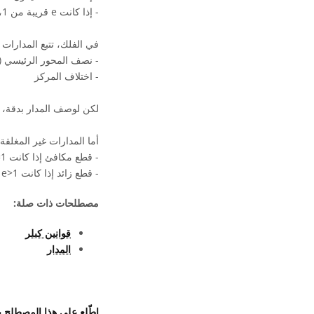
- إذا كانت e قريبة من 1، يكون القطع الناقص طويلاً ونحيفاً.
في الفلك، تتبع المدارا
- نصف المحور الرئيسي (
- اختلاف المركز
لكن لوصف المدار بدقة، ن
أما المدارات غير المغلقة
- قطع مكافئ إذا كانت e=1
- قطع زائد إذا كانت e>1
مصطلحات ذات صلة:
قوانين كبلر
المدار
اطّلع على هذا المصطلح 