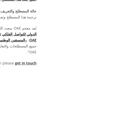
حالة المصطلح والتعريف:
ترجمة هذا المصطلح وتعريف
يُعد معجم OAE متعدد اللغات مشروعا تابعا لـ
الدولي للتواصل الفلكي (OAO)
OAE
، و
المنسقين الوطنيين لت
جميع المصطلحات والتعا
OAE".
hen please
get in touch