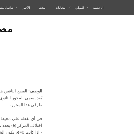
الرئيسية
الموارد
الفعاليات
البحث
الأخبار
تواصل معنا
مصط
الوصف:
القطع الناقص هو 
بُعد يسمى المحور الثانو
طرفي هذا المحور.
في أي نقطة على محيط الق
اختلاف المركز (e) يحدد مدى "استطالة" أو "تفلطح" القطع الناقص، وتتراوح قيمته بين 0 و1:
- إذا كانت e=0، يكون الشكل دائرة مثالية.