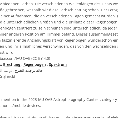
rschiedenen Farben. Die verschiedenen Wellenlängen des Lichts we
e gebrochen, weshalb wir diese Farbschichtung sehen. Der Fotogr
einer Aufnahmen, die an verschiedenen Tagen gemacht wurden, g
ie unterschiedlichen Größen und die Brillanz dieser Regenbögen
enbögen zentriert zu sein scheinen sind unterschiedlich, da jede
 einer anderen Position am Himmel befand. Dieses zusammengesetz
h faszinierende Anziehungskraft von Regenbögen wunderschön ein
inen und ihr allmähliches Verschwinden, das von den wechselnden
st wird.
Guasconi/IAU OAE (CC BY 4.0)
Spektrum
,
Regenbogen
,
Brechung
مصطلحات معجم ذات صلة:
حالة ترجمة الشرح:
لم تتم ال
rojanski
mention in the 2023 IAU OAE Astrophotography Contest, category o
tphones/mobile devices.
ken with a smartphone of Livorno, Italy, showcases a series of viv