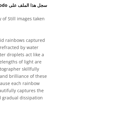
سجل هذا الملف على Zenodo
of Still images taken
ivid rainbows captured
 refracted by water
er droplets act like a
elengths of light are
ographer skillfully
and brilliance of these
ecause each rainbow
utifully captures the
d gradual dissipation