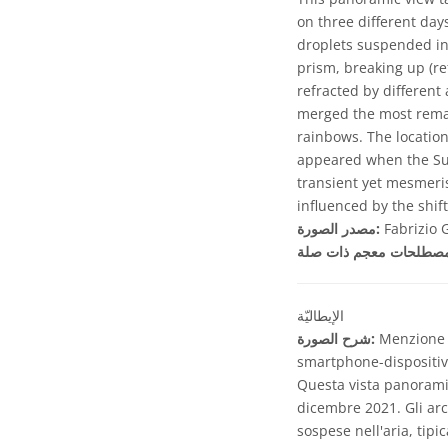
on three different day
droplets suspended in t
prism, breaking up (ref
refracted by different
merged the most remark
rainbows. The locatio
appeared when the Sun 
transient yet mesmeris
influenced by the shif
Fabrizio 
مصدر الصورة:
الإيطاليّة
Menzione d
شرح الصورة:
smartphone-dispositivi
Questa vista panoramica
dicembre 2021. Gli arco
sospese nell'aria, tip