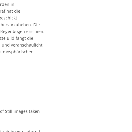
rden in
af hat die
eschickt
 hervorzuheben. Die
r Regenbogen erschien,
te Bild fängt die
 und veranschaulicht
 atmosphärischen
f Still images taken
id rainbows captured