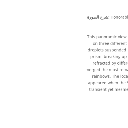
Honorable
شرح الصورة:
This panoramic view t
on three different
droplets suspended in
prism, breaking up (
refracted by diffe
merged the most remark
rainbows. The loca
appeared when the Su
transient yet mesmer