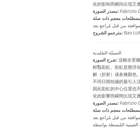
化的影响而瞬间出现又
Fabrizio 
مصدر الصورة:
موافقة من قبل مُراجع بعد
Bao Li
مترجمو الشروح:
الصينيّة التقليدية
這幅全景圖
شرح الصورة:
鮮豔彩虹。彩虹是懸浮
解（折射）成各種顏色
不同日期拍攝的最引人
因此彩虹的中心位置也
化的影響而瞬間出現又
Fabrizio 
مصدر الصورة:
موافقة من قبل مُراجع بعد