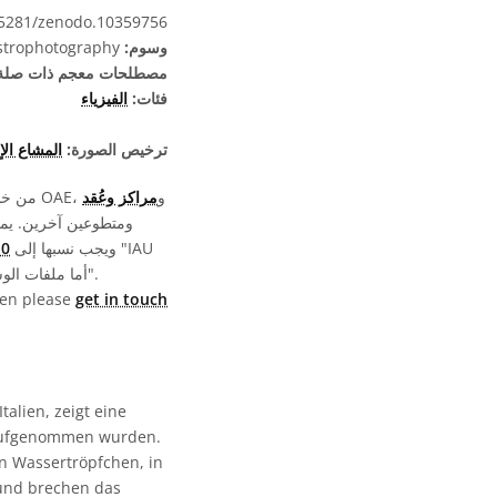
5281/zenodo.10359756
وسوم:
astrophotography
مصطلحات معجم ذات صلة
فئات:
الفيزياء
ترخيص الصورة:
المشاع الإبداعي 
تمّت كتابة وترجمة ومراجعة تسميات ملفات الوسائط المعروضة على موقع OAE من خلال جهد جماعي من قِبل OAE، و
مراكز وعُقد
ويجب نسبها إلى "IAU
رخ
OAE". أما ملفات الوسائط نفسها فقد تخضع لتراخيص مختلفة (انظر أعلاه) ويجب نسبها كما هو موضح في قسم "الحقوق".
then please
get in touch
lien, zeigt eine
 aufgenommen wurden.
n Wassertröpfchen, in
 und brechen das