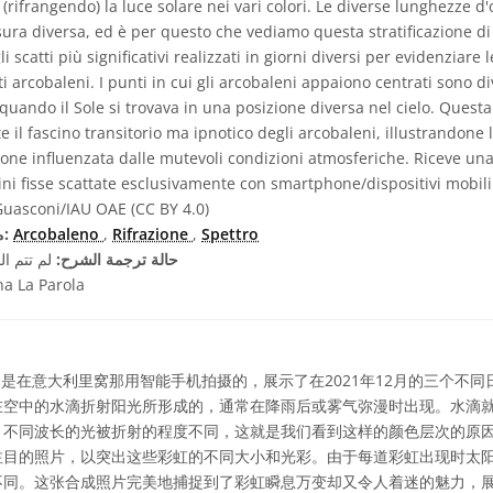
ifrangendo) la luce solare nei vari colori. Le diverse lunghezze d'
ura diversa, ed è per questo che vediamo questa stratificazione di c
 scatti più significativi realizzati in giorni diversi per evidenziare
ti arcobaleni. I punti in cui gli arcobaleni appaiono centrati sono d
quando il Sole si trovava in una posizione diversa nel cielo. Ques
 il fascino transitorio ma ipnotico degli arcobaleni, illustrandone
ione influenzata dalle mutevoli condizioni atmosferiche. Riceve u
ni fisse scattate esclusivamente con smartphone/dispositivi mobili
Guasconi/IAU OAE (CC BY 4.0)
Spettro
,
Rifrazione
,
Arcobaleno
مصطلحات معجم ذات صلة:
حالة ترجمة الشرح:
لم تتم ال
na La Parola
是在意大利里窝那用智能手机拍摄的，展示了在2021年12月的三个不
在空中的水滴折射阳光所形成的，通常在降雨后或雾气弥漫时出现。水滴
。不同波长的光被折射的程度不同，这就是我们看到这样的颜色层次的原
注目的照片，以突出这些彩虹的不同大小和光彩。由于每道彩虹出现时太
不同。这张合成照片完美地捕捉到了彩虹瞬息万变却又令人着迷的魅力，