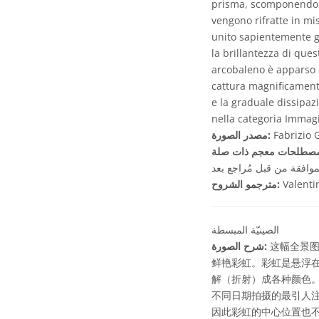
prisma, scomponendo (r
vengono rifratte in mis
unito sapientemente gli
la brillantezza di ques
arcobaleno è apparso 
cattura magnificamente
e la graduale dissipaz
nella categoria Immagi
Fabrizio 
مصدر الصورة:
موافقة من قبل مُراجع بعد
Valenti
مترجمو الشروح:
الصينيّة المبسطة
这幅全景图
شرح الصورة:
鲜艳彩虹。彩虹是悬浮
解（折射）成各种颜色
不同日期拍摄的最引人
因此彩虹的中心位置也