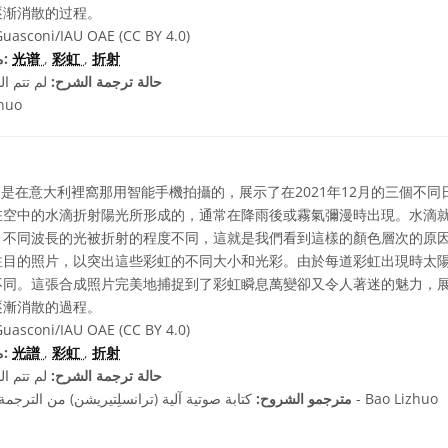
逐渐消散的过程。
Guasconi/IAU OAE (CC BY 4.0)
折射
,
彩虹
,
光谱
مصطلحات معجم ذات صلة:
حالة ترجمة الشرح:
لم تتم ال
zhuo
是在意大利裡窩那用智能手機拍攝的，展示了在2021年12月的三個不
在空中的水滴折射陽光所形成的，通常在降雨後或霧氣彌漫時出現。水滴
。不同波長的光被折射的程度不同，這就是我們看到這樣的顏色層次的原
注目的照片，以突出這些彩虹的不同大小和光彩。由於每道彩虹出現時太
不同。這張合成照片完美地捕捉到了彩虹瞬息萬變卻又令人著迷的魅力，
逐漸消散的過程。
Guasconi/IAU OAE (CC BY 4.0)
折射
,
彩虹
,
光譜
مصطلحات معجم ذات صلة:
حالة ترجمة الشرح:
لم تتم ال
كتابة صوتية آلية (ترانسلِتيريشن) من الترجمة الصينية المُبسطة بواسطة - Bao Lizhuo
مترجمو الشروح: