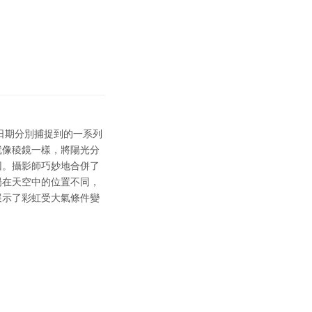
同日期分別捕捉到的一系列
就像稜鏡一樣，將陽光分
因。攝影師巧妙地合併了
陽在天空中的位置不同，
展示了彩虹受大氣條件變