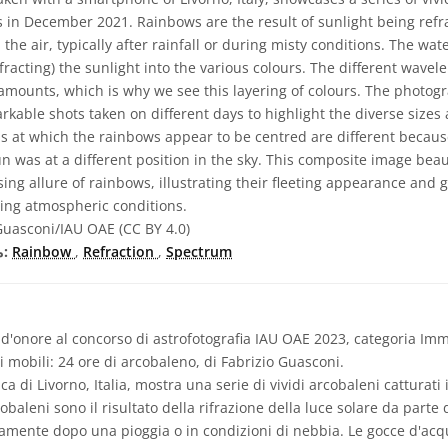
s in December 2021. Rainbows are the result of sunlight being refr
he air, typically after rainfall or during misty conditions. The wate
racting) the sunlight into the various colours. The different wavele
 amounts, which is why we see this layering of colours. The photogra
able shots taken on different days to highlight the diverse sizes a
ns at which the rainbows appear to be centred are different becau
was at a different position in the sky. This composite image beaut
ing allure of rainbows, illustrating their fleeting appearance and 
ting atmospheric conditions.
Guasconi/IAU OAE (CC BY 4.0)
Spectrum
,
Refraction
,
Rainbow
مصطلحات معجم ذات صلة:
'onore al concorso di astrofotografia IAU OAE 2023, categoria Imm
 mobili: 24 ore di arcobaleno, di Fabrizio Guasconi.
 di Livorno, Italia, mostra una serie di vividi arcobaleni catturati i
baleni sono il risultato della rifrazione della luce solare da parte 
icamente dopo una pioggia o in condizioni di nebbia. Le gocce d'a