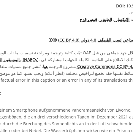
DOI:
10.
:
الانكسار
,
الطيف
,
قوس قزح
المشاع الإبداعي نَسب المُصنَّف 4.0 دولي (CC BY 4.0) أيق
نَسب المُصنَّف 4.0 دولي (CC BY 4.0)
، ومتطوعين آخرين. يمكنك الاطلاع على القائمة الكاملة للجهات المشاركة في
المنسقين الوطنيين لتعليم الفلك (NAECs)
، و
صة Creative Commons CC BY-4.0
مشروع الترجمة
هنا
. تُنشر جميع تسميات مل
 factual error in this caption or an error in any of its translations 
شروح بلغات مختل
einem Smartphone aufgenommene Panoramaansicht von Livorno, Ita
Regenbögen, die an drei verschiedenen Tagen im Dezember 2021
 durch die Brechung des Sonnenlichts an in der Luft schwebende
ällen oder bei Nebel. Die Wassertröpfchen wirken wie ein Prisma