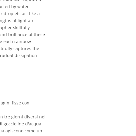
acted by water
r droplets act like a
ngths of light are
pher skillfully
nd brilliance of these
se each rainbow
ifully captures the
gradual dissipation
agini fisse con
n tre giorni diversi nel
di goccioline d'acqua
cqua agiscono come un