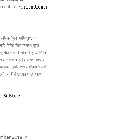
then please
get in touch
কটি কাব্যিক সংমিশ্রণ, যা
ি নির্দিষ্ট দিনে আকাশ জুড়ে
র ঋতু গতির সাথে আকাশ জুড়ে দৈনিক
 মাস ধরে সূর্যের যাত্রা দেখায়
য়নকাল সূর্যের পথের ফাঁকগুলি সেই
ছোট বা দীর্ঘ হওয়ার সাথে সাথে
r Solstice
ember 2018 in