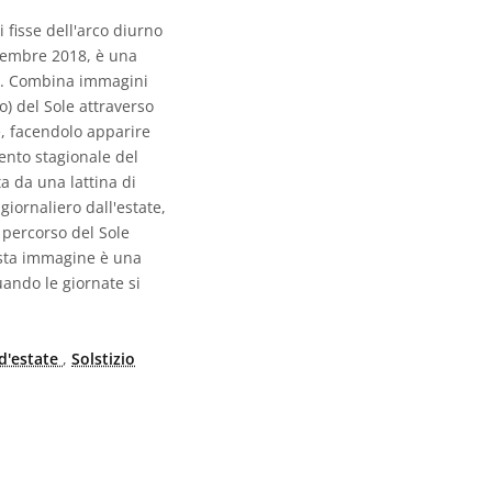
 fisse dell'arco diurno
icembre 2018, è una
mpo. Combina immagini
o) del Sole attraverso
e, facendolo apparire
ento stagionale del
a da una lattina di
giornaliero dall'estate,
l percorso del Sole
uesta immagine è una
uando le giornate si
 d'estate
,
Solstizio