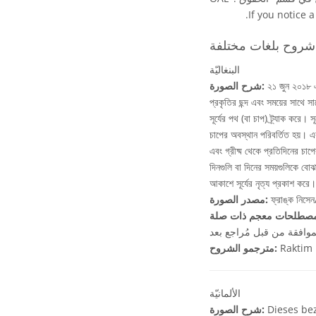
.
If you notice a
فة:
البنغاليّة
২১ জুন ২০১৮ এব
شرح الصورة:
প্রকৃতির ছন্দ এবং সময়ের সাথে স
সূর্যের পথ (বা চাপ) ট্র্যাক করে
চাপের অবস্থান পরিবর্তিত হয়। এক
এবং গ্রীষ্ম থেকে প্রতিদিনের চাপ
দিনগুলি বা দিনের সময়গুলিকে বোঝা
আকাশে সূর্যের নৃত্য প্রকাশ করে।
ফ্রাঙ্ক নিস
مصدر الصورة:
موافقة من قبل مُراجع بعد
Raktim
مترجمو الشروح:
الألمانيّة
Dieses bez
شرح الصورة: