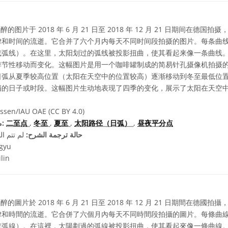
的图片于 2018 年 6 月 21 日至 2018 年 12 月 21 日期间在德
律和时间的流逝。它合并了六个月内每天不同时间段拍摄的图片。每条曲
或弧线）。在这里，太阳划过的弧线被投影扭曲，使其看起来像一条曲线
季节性移动而变化。这幅图片是用一个咖啡罐制成的简易针孔摄像机拍摄
日弧从夏季较高位置（太阳在天空中的位置较高）逐渐移动到冬至最低位
挡的日子或时段。这幅图片生动地表现了四季的变化，展示了太阳在天空
ssen/IAU OAE (CC BY 4.0)
昼夜平分点
,
太阳路径（日弧）
,
夏至
,
冬至
,
二至点
مصطلحات معجم ذات صلة:
حالة ترجمة الشرح:
لم تتم ال
ngyu
lin
的圖片於 2018 年 6 月 21 日至 2018 年 12 月 21 日期間在德
律和時間的流逝。它合併了六個月內每天不同時間段拍攝的圖片。每條曲
或弧線）。在這裡，太陽劃過的弧線被投影扭曲，使其看起來像一條曲線