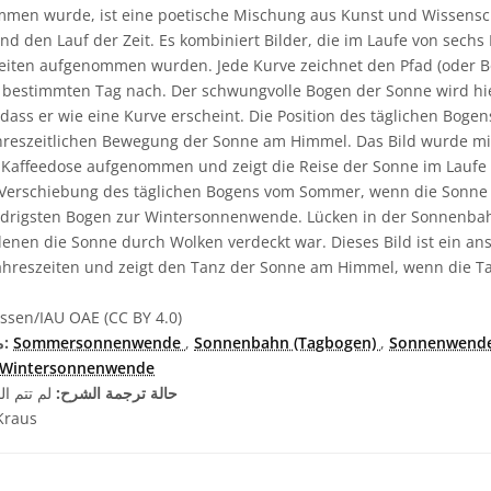
men wurde, ist eine poetische Mischung aus Kunst und Wissensch
d den Lauf der Zeit. Es kombiniert Bilder, die im Laufe von sech
eiten aufgenommen wurden. Jede Kurve zeichnet den Pfad (oder B
bestimmten Tag nach. Der schwungvolle Bogen der Sonne wird hie
o dass er wie eine Kurve erscheint. Die Position des täglichen Bog
ahreszeitlichen Bewegung der Sonne am Himmel. Das Bild wurde mi
 Kaffeedose aufgenommen und zeigt die Reise der Sonne im Laufe
e Verschiebung des täglichen Bogens vom Sommer, wenn die Sonn
iedrigsten Bogen zur Wintersonnenwende. Lücken in der Sonnenba
denen die Sonne durch Wolken verdeckt war. Dieses Bild ist ein an
ahreszeiten und zeigt den Tanz der Sonne am Himmel, wenn die Ta
ssen/IAU OAE (CC BY 4.0)
Sonnenwend
,
Sonnenbahn (Tagbogen)
,
Sommersonnenwende
مصطلحات معجم ذات صلة:
Wintersonnenwende
حالة ترجمة الشرح:
لم تتم ال
Kraus