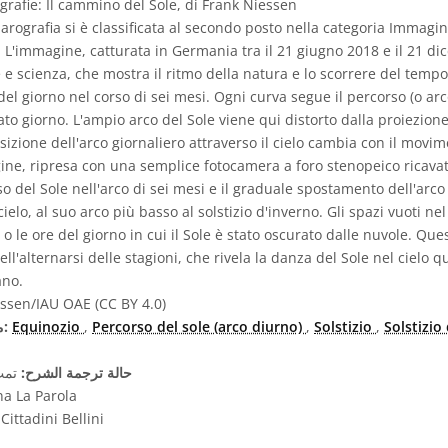
rgrafie: Il cammino del Sole, di Frank Niessen
rografia si è classificata al secondo posto nella categoria Immagini
e. L'immagine, catturata in Germania tra il 21 giugno 2018 e il 21 d
e e scienza, che mostra il ritmo della natura e lo scorrere del te
del giorno nel corso di sei mesi. Ogni curva segue il percorso (o arc
nato giorno. L'ampio arco del Sole viene qui distorto dalla proiezion
izione dell'arco giornaliero attraverso il cielo cambia con il movim
gine, ripresa con una semplice fotocamera a foro stenopeico ricavat
so del Sole nell'arco di sei mesi e il graduale spostamento dell'arco 
ielo, al suo arco più basso al solstizio d'inverno. Gli spazi vuoti ne
 o le ore del giorno in cui il Sole è stato oscurato dalle nuvole. Q
ll'alternarsi delle stagioni, che rivela la danza del Sole nel cielo q
ano.
ssen/IAU OAE (CC BY 4.0)
Solstizio
,
Solstizio
,
Percorso del sole (arco diurno)
,
Equinozio
مصطلحات معجم ذات صلة:
حالة ترجمة الشرح:
تمت 
na La Parola
ittadini Bellini