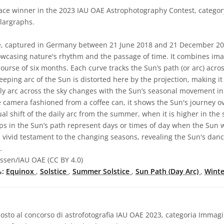
ce winner in the 2023 IAU OAE Astrophotography Contest, category 
olargraphs.
, captured in Germany between 21 June 2018 and 21 December 2018
owcasing nature's rhythm and the passage of time. It combines ima
course of six months. Each curve tracks the Sun’s path (or arc) acros
eeping arc of the Sun is distorted here by the projection, making it
ily arc across the sky changes with the Sun’s seasonal movement in
 camera fashioned from a coffee can, it shows the Sun's journey ov
 shift of the daily arc from the summer, when it is higher in the sk
aps in the Sun’s path represent days or times of day when the Sun
a vivid testament to the changing seasons, revealing the Sun's danc
.
ssen/IAU OAE (CC BY 4.0)
Winte
,
Sun Path (Day Arc)
,
Summer Solstice
,
Solstice
,
Equinox
مصطلحات معجم ذات صلة:
sto al concorso di astrofotografia IAU OAE 2023, categoria Immagini