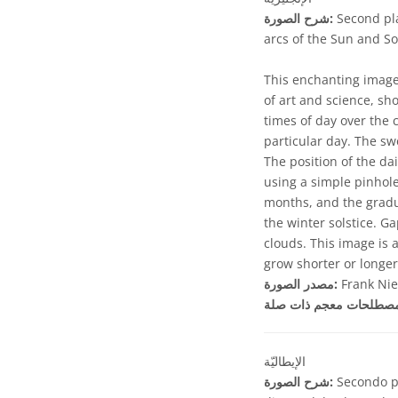
Second pla
شرح الصورة:
arcs of the Sun and S
This enchanting image
of art and science, sh
times of day over the 
particular day. The sw
The position of the da
using a simple pinhole
months, and the gradual
the winter solstice. G
clouds. This image is 
grow shorter or longer
Frank Nie
مصدر الصورة:
الإيطاليّة
Secondo po
شرح الصورة: