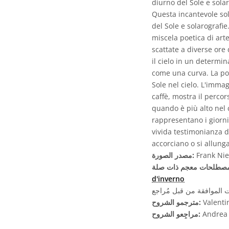
diurno del Sole e sola
Questa incantevole sola
del Sole e solarografi
miscela poetica di art
scattate a diverse ore 
il cielo in un determi
come una curva. La pos
Sole nel cielo. L'imma
caffè, mostra il percor
quando è più alto nel c
rappresentano i giorni
vivida testimonianza de
accorciano o si allung
Frank Nie
مصدر الصورة:
d'inverno
الموافقة من قبل مُراجع
Valenti
مترجمو الشروح:
Andrea C
مراجِعو الشروح: