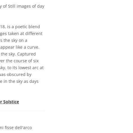
of Still images of day
, is a poetic blend
ges taken at different
s the sky on a
 appear like a curve.
 the sky. Captured
er the course of six
y, to its lowest arc at
 was obscured by
e in the sky as days
r Solstice
 fisse dell'arco