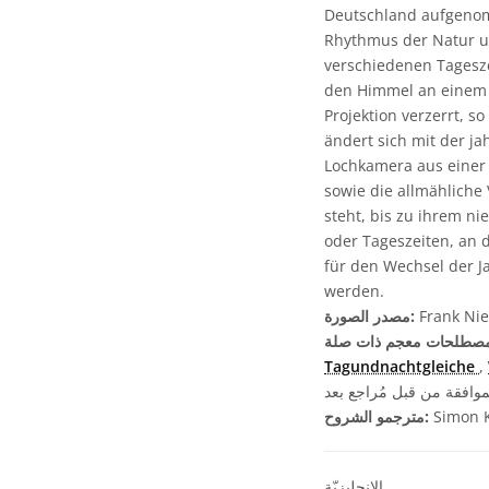
Deutschland aufgenom
Rhythmus der Natur un
verschiedenen Tagesz
den Himmel an einem 
Projektion verzerrt, s
ändert sich mit der j
Lochkamera aus einer
sowie die allmählich
steht, bis zu ihrem n
oder Tageszeiten, an 
für den Wechsel der J
werden.
Frank Nie
مصدر الصورة:
Tagundnachtgleiche
,
موافقة من قبل مُراجع بعد
Simon 
مترجمو الشروح:
الإنجليزيّة