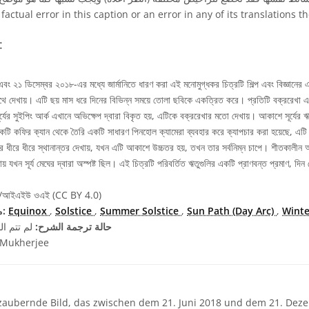
 factual error in this caption or an error in any of its translations 
شروح بلغات مختل
ং ২১ ডিসেম্বর ২০১৮-এর মধ্যে জার্মানিতে ধারণ করা এই মনোমুগ্ধকর চিত্রটি শিল্প এবং বিজ্ঞানের এ
াথে দেখায়। এটি ছয় মাস ধরে দিনের বিভিন্ন সময়ে তোলা ছবিকে একত্রিত করে। প্রতিটি বক্ররেখা একট
। সূর্যের সুইপিং আর্ক এখানে অভিক্ষেপ দ্বারা বিকৃত হয়, এটিকে বক্ররেখার মতো দেখায়। আকাশে সূর্যে
টি কফির ক্যান থেকে তৈরি একটি সাধারণ পিনহোল ক্যামেরা ব্যবহার করে ক্যাপচার করা হয়েছে, এটি ছয়
ের ধীরে ধীরে স্থানান্তর দেখায়, যখন এটি আকাশে উচ্চতর হয়, তখন তার সর্বনিম্ন চাপে। শীতকালীন অ
য় যখন সূর্য মেঘের দ্বারা অস্পষ্ট ছিল। এই চিত্রটি পরিবর্তিত ঋতুগুলির একটি প্রাণবন্ত প্রমাণ, দিন 
েন/আইএইউ ওএই (CC BY 4.0)
Winte
,
Sun Path (Day Arc)
,
Summer Solstice
,
Solstice
,
Equinox
مصطلحات معجم ذات صلة:
حالة ترجمة الشرح:
لم تتم ال
 Mukherjee
aubernde Bild, das zwischen dem 21. Juni 2018 und dem 21. Dez