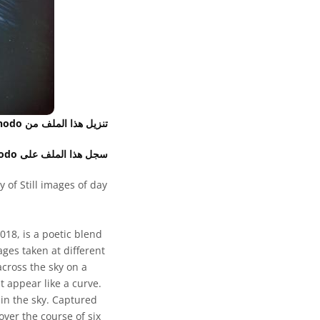
تنزيل هذا الملف من Zenodo
سجل هذا الملف على Zenodo
of Still images of day
18, is a poetic blend
ges taken at different
across the sky on a
t appear like a curve.
 in the sky. Captured
ver the course of six