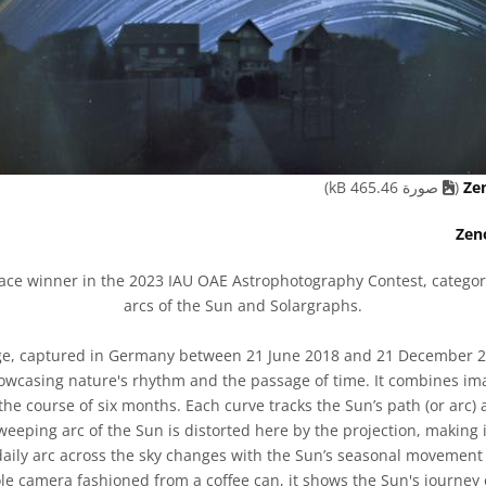
(
صورة 465.46 kB)
ce winner in the 2023 IAU OAE Astrophotography Contest, category 
arcs of the Sun and Solargraphs.
e, captured in Germany between 21 June 2018 and 21 December 20
howcasing nature's rhythm and the passage of time. It combines ima
the course of six months. Each curve tracks the Sun’s path (or arc) 
weeping arc of the Sun is distorted here by the projection, making i
daily arc across the sky changes with the Sun’s seasonal movement
le camera fashioned from a coffee can, it shows the Sun's journey o