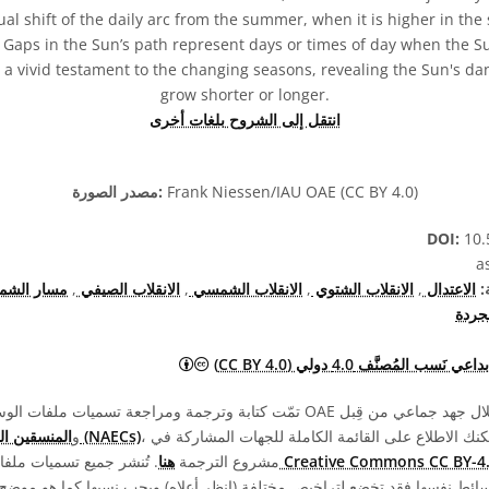
l shift of the daily arc from the summer, when it is higher in the sk
e. Gaps in the Sun’s path represent days or times of day when the 
 a vivid testament to the changing seasons, revealing the Sun's da
grow shorter or longer.
انتقل إلى الشروح بلغات أخرى
Frank Niessen/IAU OAE (CC BY 4.0)
مصدر الصورة:
DOI:
10.
:
الاعتدال
,
الانقلاب الشتوي
,
الانقلاب الشمسي
,
الانقلاب الصيفي
,
مسار الشمس
مجردة
المشاع الإبداعي نَسب المُصنَّف 4.0 دولي (CC BY 4.0) أيق
نَسب المُصنَّف 4.0 دولي (CC BY 4.0)
، ومتطوعين آخرين. يمكنك الاطلاع على القائمة الكاملة للجهات المشاركة في
المنسقين الوطنيين لتعليم الفلك (NAECs)
، و
صة Creative Commons CC BY-4.0
مشروع الترجمة
هنا
. تُنشر جميع تسميات مل