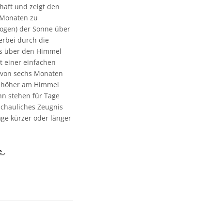
aft und zeigt den
s Monaten zu
ogen) der Sonne über
rbei durch die
ens über den Himmel
t einer einfachen
 von sechs Monaten
e höher am Himmel
hn stehen für Tage
schauliches Zeugnis
ge kürzer oder länger
e
,