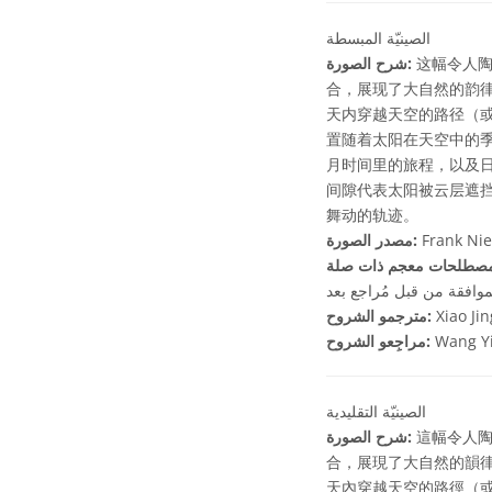
الصينيّة المبسطة
这幅令人陶醉
شرح الصورة:
合，展现了大自然的韵
天内穿越天空的路径（
置随着太阳在天空中的
月时间里的旅程，以及
间隙代表太阳被云层遮
舞动的轨迹。
Frank Nie
مصدر الصورة:
موافقة من قبل مُراجع بعد
Xiao Ji
مترجمو الشروح:
Wang Yi
مراجِعو الشروح:
الصينيّة التقليدية
這幅令人陶醉
شرح الصورة:
合，展現了大自然的韻
天內穿越天空的路徑（