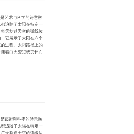
国拍摄，是艺术与科学的诗意融
线都追踪了太阳在特定一
。每天划过天空的弧线位
的，它展示了太阳在六个
置的过程。太阳路径上的
中随着白天变短或变长而
國拍攝，是藝術與科學的詩意融
線都追蹤了太陽在特定一
。每天劃過天空的弧線位