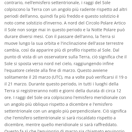
contrario, nell’emisfero settentrionale, i raggi del Sole
colpiscono la Terra con un angolo più radente rispetto ad altri
periodi dell’anno, quindi fa più freddo e questo solstizio è
noto come solstizio d’inverno. A nord del Circolo Polare Artico
il Sole non sorge mai in questo periodo e la Notte Polare può
durare diversi mesi. Con il passare dell'anno, la Terra si
muove lungo la sua orbita e l'inclinazione dell'asse terrestre
cambia, così da apparire più di profilo rispetto al Sole. Dal
punto di vista di un osservatore sulla Terra, ciò significa che il
Sole si sposta verso nord nel cielo, raggiungendo infine
l'equatore celeste alla fine di marzo. Questo avviene
solitamente il 20 marzo (UTC), ma a volte può verificarsi il 19 o
il 21 marzo. Durante questo periodo, in tutti i luoghi della
Terra si registreranno notti e giorni della durata di circa 12
ore. I raggi del Sole ora colpiscono l'emisfero meridionale con
un angolo più obliquo rispetto a dicembre e l'emisfero
settentrionale con un angolo più perpendicolare. Ciò significa
che l'emisfero settentrionale si sarà riscaldato rispetto a
dicembre, mentre quello meridionale si sarà raffreddato.
Questo fa sì che l'equinozio di marzo sia chiamato equinozio