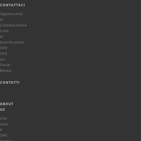
CONTATTACI
Opportunità
di
Collaborazione
Liste
di
distribuzione
OAE
OAE
sui
Social
Media
CONTATTI
ABOUT
US
Che
cosa
é
OAE
Centri