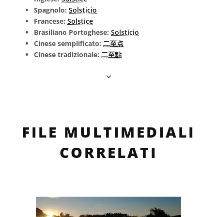
Spagnolo:
Solsticio
Francese:
Solstice
Brasiliano Portoghese:
Solstício
Cinese semplificato:
二至点
Cinese tradizionale:
二至點
FILE MULTIMEDIALI
CORRELATI