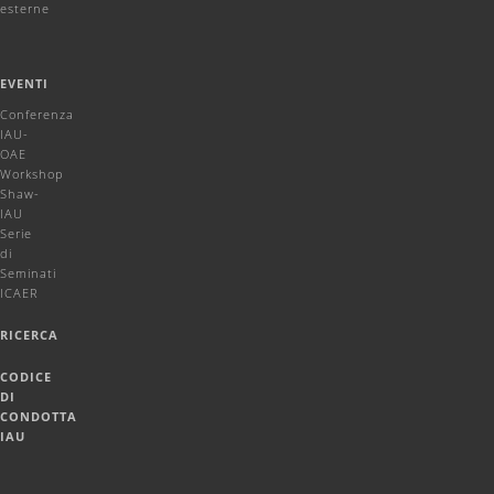
esterne
EVENTI
Conferenza
IAU-
OAE
Workshop
Shaw-
IAU
Serie
di
Seminati
ICAER
RICERCA
CODICE
DI
CONDOTTA
IAU