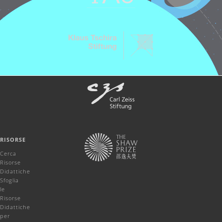
RISORSE
Cerca
Risorse
Didattiche
Sfoglia
le
Risorse
Didattiche
per