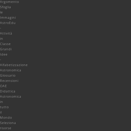
Argomento
Sfoglia
le
Immagini
AstroEdu
-
Attività
in
Classe
Grandi
Idee
-
Alfabetizzazione
Astronomica
Glossario
Recensioni
OAE
Didattica
Astronomica
in
tutto
il
Mondo
Seleziona
risorse