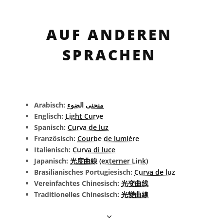
AUF ANDEREN
SPRACHEN
Arabisch:
منحنى الضوء
Englisch:
Light Curve
Spanisch:
Curva de luz
Französisch:
Courbe de lumière
Italienisch:
Curva di luce
Japanisch:
光度曲線 (externer Link)
Brasilianisches Portugiesisch:
Curva de luz
Vereinfachtes Chinesisch:
光变曲线
Traditionelles Chinesisch:
光變曲線