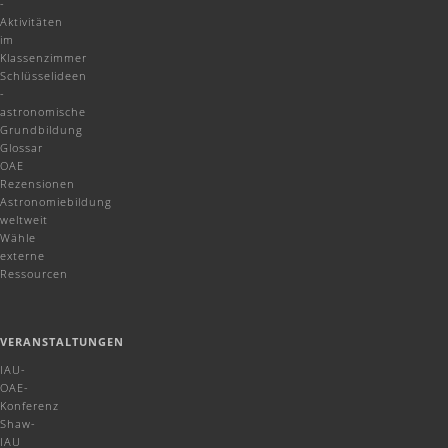
-
Aktivitäten
im
Klassenzimmer
Schlüsselideen
-
astronomische
Grundbildung
Glossar
OAE
Rezensionen
Astronomiebildung
weltweit
Wähle
externe
Ressourcen
VERANSTALTUNGEN
IAU-
OAE-
Konferenz
Shaw-
IAU