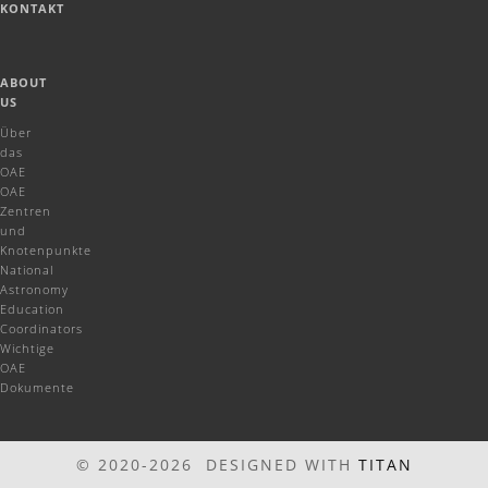
KONTAKT
ABOUT
US
Über
das
OAE
OAE
Zentren
und
Knotenpunkte
National
Astronomy
Education
Coordinators
Wichtige
OAE
Dokumente
© 2020-2026 DESIGNED WITH
TITAN