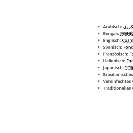
Arabisch:
يكروي
Bengali:
মহাজাগতি
Englisch:
Cosm
Spanisch:
Fond
Französisch:
F
Italienisch:
Fo
Japanisch:
宇宙
Brasilianische
Vereinfachtes 
Traditionelles