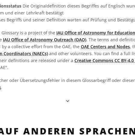
tionsstatus
Die Originaldefinition dieses Begriffes auf Englisch w
 und einer Lehrkraft bestätigt
es Begriffs und seiner Definition warten auf Prüfung und Bestäti
Glossary is a project of the
IAU Office of Astronomy for Education
he
IAU Office of Astronomy Outreach (OAO)
. The terms and definit
by a collective effort from the OAE, the
OAE Centers and Nodes
, 
n Coordinators (NAECs)
and other volunteers. You can find a full li
heir definitions are released under a
Creative Commons CC BY-4.0 
OAE".
cher oder Übersetzungsfehler in diesem Glossarbegriff oder dieser 
s
.
AUF ANDEREN SPRACHE