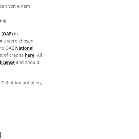
urden von einem
gung
 (OAE)
in
ions were chosen,
the OAE
National
st of credits
here
. All
license
and should
Definition auffallen,
N