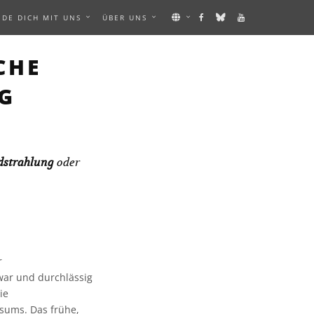
NDE DICH MIT UNS
ÜBER UNS
CHE
G
dstrahlung
oder
r
 war und durchlässig
ie
sums. Das frühe,