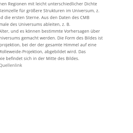
n Regionen mit leicht unterschiedlicher Dichte
Keimzelle für größere Strukturen im Universum, z.
nd die ersten Sterne. Aus den Daten des CMB
male des Universums ableiten, z. B.
lter, und es können bestimmte Vorhersagen über
Universums gemacht werden. Die Form des Bildes ist
projektion, bei der der gesamte Himmel auf eine
Molleweide-Projektion, abgebildet wird. Das
e befindet sich in der Mitte des Bildes.
Quellenlink
eative Commons Namensnennung - Weitergabe unter gleichen Bedin