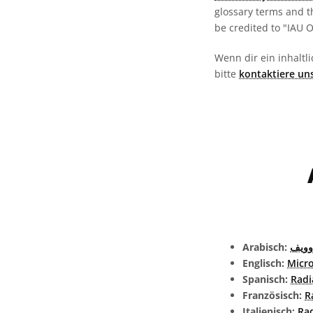
glossary terms and t
be credited to "IAU 
Wenn dir ein inhaltli
bitte
kontaktiere un
Arabisch:
وويف
Englisch:
Micr
Spanisch:
Radi
Französisch:
R
Italienisch:
Ra