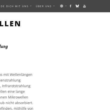
NDE DICH MIT UNS
ÜBER UNS
LLEN
lung
ms mit Wellenlängen
llenstrahlung
 Infrarotstrahlung
llen eine lange
önnen Mikrowellen
ub nicht absorbiert.
finden, mithilfe von