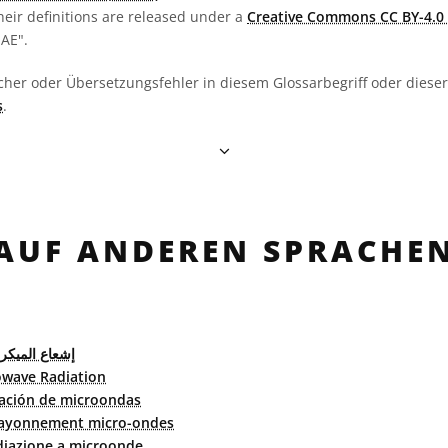
heir definitions are released under a
Creative Commons CC BY-4.0 
OAE".
cher oder Übersetzungsfehler in diesem Glossarbegriff oder dieser 
s
.
AUF ANDEREN SPRACHE
إشعاع الميكر
owave Radiation
ación de microondas
ayonnement micro-ondes
diazione a microonde