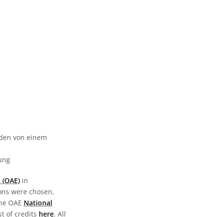
urden von einem
gung
 (OAE)
in
ions were chosen,
the OAE
National
st of credits
here
. All