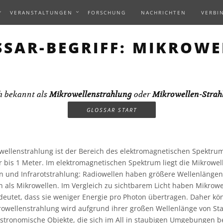
VERANSTALTUNGEN
FORSCHUNG
NACHRICHTEN
VERBI
SSAR-BEGRIFF: MIKROWE
h bekannt als
Mikrowellenstrahlung
oder
Mikrowellen-Strah
GLOSSAR START
ellenstrahlung ist der Bereich des elektromagnetischen Spektru
r bis 1 Meter. Im elektromagnetischen Spektrum liegt die Mikrowe
n und Infrarotstrahlung: Radiowellen haben größere Wellenlängen,
 als Mikrowellen. Im Vergleich zu sichtbarem Licht haben Mikrowe
deutet, dass sie weniger Energie pro Photon übertragen. Daher k
krowellenstrahlung wird aufgrund ihrer großen Wellenlänge von Sta
stronomische Objekte, die sich im All in staubigen Umgebungen be