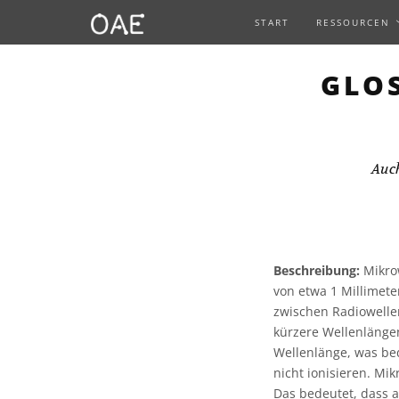
START
RESSOURCEN
GLO
Auc
Beschreibung:
Mikrow
von etwa 1 Millimete
zwischen Radiowelle
kürzere Wellenlängen
Wellenlänge, was be
nicht ionisieren. Mi
Das bedeutet, dass a