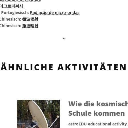
이크로파복사
s Portugiesisch:
Radiação de micro-ondas
Chinesisch:
微波辐射
 Chinesisch:
微波輻射
ÄHNLICHE AKTIVITÄTEN
Wie die kosmisch
Schule kommen
astroEDU educational activity