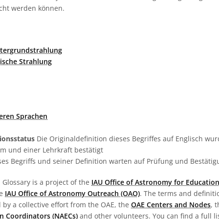
cht werden können.
tergrundstrahlung
ische Strahlung
deren Sprachen
tionsstatus
Die Originaldefinition dieses Begriffes auf Englisch w
 und einer Lehrkraft bestätigt
es Begriffs und seiner Definition warten auf Prüfung und Bestäti
Glossary is a project of the
IAU Office of Astronomy for Education
he
IAU Office of Astronomy Outreach (OAO)
. The terms and definit
by a collective effort from the OAE, the
OAE Centers and Nodes
, 
n Coordinators (NAECs)
and other volunteers. You can find a full li