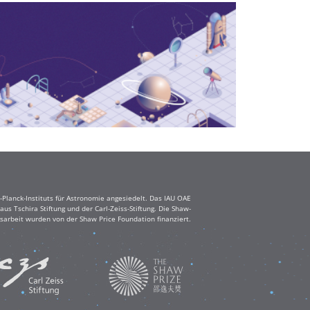
Planck-Instituts für Astronomie angesiedelt. Das IAU OAE
s Tschira Stiftung und der Carl-Zeiss-Stiftung. Die Shaw-
sarbeit wurden von der Shaw Price Foundation finanziert.