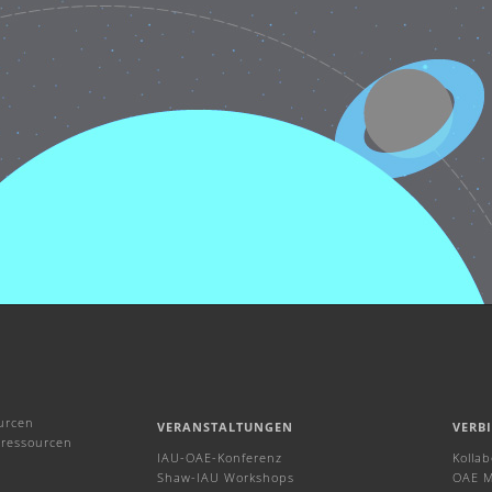
urcen
VERANSTALTUNGEN
VERB
ressourcen
IAU-OAE-Konferenz
Kolla
Shaw-IAU Workshops
OAE M