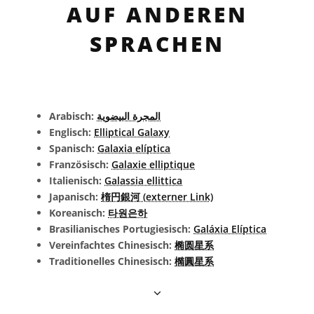
AUF ANDEREN
SPRACHEN
Arabisch:
المجرة البيضوية
Englisch:
Elliptical Galaxy
Spanisch:
Galaxia elíptica
Französisch:
Galaxie elliptique
Italienisch:
Galassia ellittica
Japanisch:
楕円銀河 (externer Link)
Koreanisch:
타원은하
Brasilianisches Portugiesisch:
Galáxia Elíptica
Vereinfachtes Chinesisch:
椭圆星系
Traditionelles Chinesisch:
橢圓星系