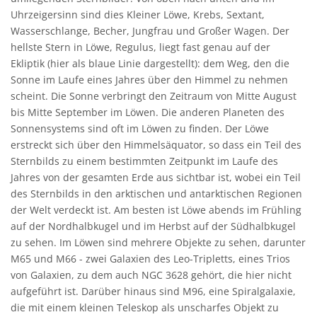
Uhrzeigersinn sind dies Kleiner Löwe, Krebs, Sextant,
Wasserschlange, Becher, Jungfrau und Großer Wagen. Der
hellste Stern in Löwe, Regulus, liegt fast genau auf der
Ekliptik (hier als blaue Linie dargestellt): dem Weg, den die
Sonne im Laufe eines Jahres über den Himmel zu nehmen
scheint. Die Sonne verbringt den Zeitraum von Mitte August
bis Mitte September im Löwen. Die anderen Planeten des
Sonnensystems sind oft im Löwen zu finden. Der Löwe
erstreckt sich über den Himmelsäquator, so dass ein Teil des
Sternbilds zu einem bestimmten Zeitpunkt im Laufe des
Jahres von der gesamten Erde aus sichtbar ist, wobei ein Teil
des Sternbilds in den arktischen und antarktischen Regionen
der Welt verdeckt ist. Am besten ist Löwe abends im Frühling
auf der Nordhalbkugel und im Herbst auf der Südhalbkugel
zu sehen. Im Löwen sind mehrere Objekte zu sehen, darunter
M65 und M66 - zwei Galaxien des Leo-Tripletts, eines Trios
von Galaxien, zu dem auch NGC 3628 gehört, die hier nicht
aufgeführt ist. Darüber hinaus sind M96, eine Spiralgalaxie,
die mit einem kleinen Teleskop als unscharfes Objekt zu