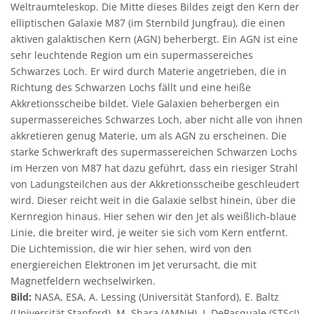
Weltraumteleskop. Die Mitte dieses Bildes zeigt den Kern der
elliptischen Galaxie M87 (im Sternbild Jungfrau), die einen
aktiven galaktischen Kern (AGN) beherbergt. Ein AGN ist eine
sehr leuchtende Region um ein supermassereiches
Schwarzes Loch. Er wird durch Materie angetrieben, die in
Richtung des Schwarzen Lochs fällt und eine heiße
Akkretionsscheibe bildet. Viele Galaxien beherbergen ein
supermassereiches Schwarzes Loch, aber nicht alle von ihnen
akkretieren genug Materie, um als AGN zu erscheinen. Die
starke Schwerkraft des supermassereichen Schwarzen Lochs
im Herzen von M87 hat dazu geführt, dass ein riesiger Strahl
von Ladungsteilchen aus der Akkretionsscheibe geschleudert
wird. Dieser reicht weit in die Galaxie selbst hinein, über die
Kernregion hinaus. Hier sehen wir den Jet als weißlich-blaue
Linie, die breiter wird, je weiter sie sich vom Kern entfernt.
Die Lichtemission, die wir hier sehen, wird von den
energiereichen Elektronen im Jet verursacht, die mit
Magnetfeldern wechselwirken.
Bild:
NASA, ESA, A. Lessing (Universität Stanford), E. Baltz
(Universität Stanford), M. Shara (AMNH), J. DePasquale (STScI)