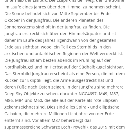
unterhalb der Ekliptik. Die Ekliptik ist der Weg, den die Sonne
im Laufe eines Jahres über den Himmel zu nehmen scheint.
Die Sonne befindet sich von Mitte September bis Ende
Oktober in der Jungfrau. Die anderen Planeten des
Sonnensystems sind oft in der Jungfrau zu finden. Die
Jungfrau erstreckt sich über den Himmelsäquator und ist
daher im Laufe des Jahres irgendwann von der gesamten
Erde aus sichtbar, wobei ein Teil des Sternbilds in den
arktischen und antarktischen Regionen der Welt verdeckt ist.
Die Jungfrau ist am besten abends im Frühling auf der
Nordhalbkugel und im Herbst auf der Südhalbkugel sichtbar.
Das Sternbild Jungfrau erscheint als eine Person, die mit dem
Rücken zur Ekliptik liegt, die Arme ausgestreckt hat und
deren Füße nach Osten zeigen. In der Jungfrau sind mehrere
Deep-Sky-Objekte zu sehen, darunter NGC4697, M49, M87,
M86, M84 und M60, die alle auf der Karte als rote Ellipsen
gekennzeichnet sind. Dies sind alles Spiral- und elliptische
Galaxien, die mehrere Millionen Lichtjahre von der Erde
entfernt sind. Vor allem M87 beherbergt das
supermassereiche Schwarze Loch (Pōwehi), das 2019 mit dem