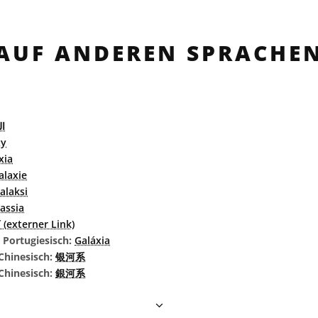
AUF ANDEREN SPRACHE
ال
xy
xia
alaxie
alaksi
assia
(externer Link)
s Portugiesisch:
Galáxia
Chinesisch:
银河系
 Chinesisch:
銀河系