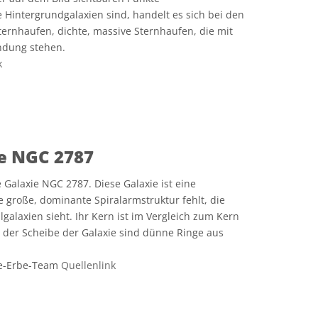
Hintergrundgalaxien sind, handelt es sich bei den
ternhaufen, dichte, massive Sternhaufen, die mit
ndung stehen.
k
e Commons Namensnennung 4.0 International (CC BY 4.0) Symbole
ie NGC 2787
 Galaxie NGC 2787. Diese Galaxie ist eine
e große, dominante Spiralarmstruktur fehlt, die
galaxien sieht. Ihr Kern ist im Vergleich zum Kern
In der Scheibe der Galaxie sind dünne Ringe aus
e-Erbe-Team
Quellenlink
e Commons Namensnennung 4.0 International (CC BY 4.0) Symbole