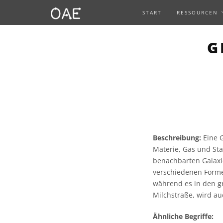
START
RESSOURCEN
G
Beschreibung:
Eine G
Materie, Gas und St
benachbarten Galaxie
verschiedenen Forme
während es in den g
Milchstraße, wird auc
Ähnliche Begriffe: