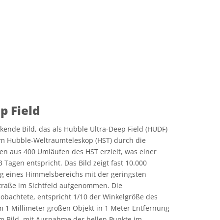
p Field
ende Bild, das als Hubble Ultra-Deep Field (HUDF)
em Hubble-Weltraumteleskop (HST) durch die
n aus 400 Umläufen des HST erzielt, was einer
 Tagen entspricht. Das Bild zeigt fast 10.000
g eines Himmelsbereichs mit der geringsten
traße im Sichtfeld aufgenommen. Die
obachtete, entspricht 1/10 der Winkelgröße des
 1 Millimeter großen Objekt in 1 Meter Entfernung
em Bild, mit Ausnahme der hellen Punkte im