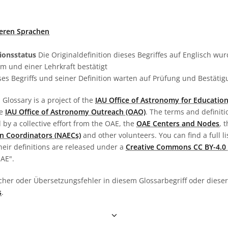
deren Sprachen
tionsstatus
Die Originaldefinition dieses Begriffes auf Englisch w
 und einer Lehrkraft bestätigt
es Begriffs und seiner Definition warten auf Prüfung und Bestäti
Glossary is a project of the
IAU Office of Astronomy for Education
he
IAU Office of Astronomy Outreach (OAO)
. The terms and definit
by a collective effort from the OAE, the
OAE Centers and Nodes
, 
n Coordinators (NAECs)
and other volunteers. You can find a full li
heir definitions are released under a
Creative Commons CC BY-4.0 
OAE".
cher oder Übersetzungsfehler in diesem Glossarbegriff oder dieser 
s
.