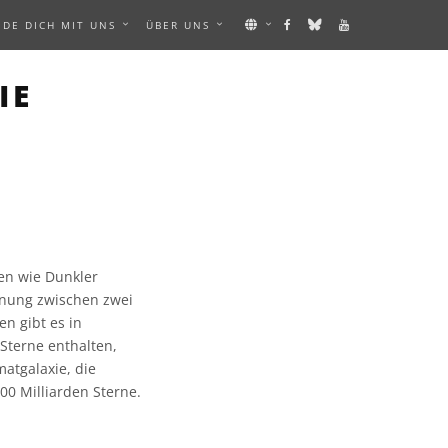
NDE DICH MIT UNS
ÜBER UNS
IE
en wie Dunkler
rnung zwischen zwei
n gibt es in
Sterne enthalten,
atgalaxie, die
400 Milliarden Sterne.