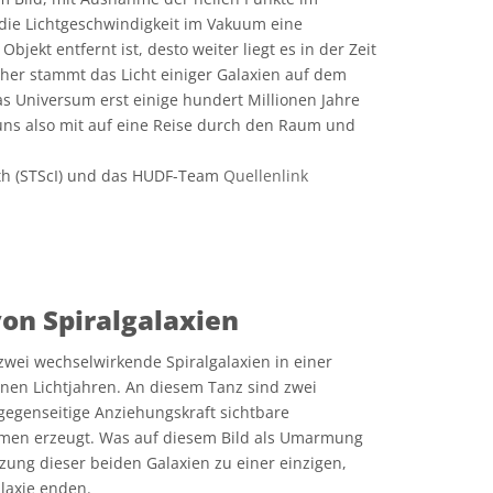
 die Lichtgeschwindigkeit im Vakuum eine
n Objekt entfernt ist, desto weiter liegt es in der Zeit
aher stammt das Licht einiger Galaxien auf dem
das Universum erst einige hundert Millionen Jahre
uns also mit auf eine Reise durch den Raum und
th (STScI) und das HUDF-Team
Quellenlink
e Commons Namensnennung 4.0 International (CC BY 4.0) Symbole
on Spiralgalaxien
 zwei wechselwirkende Spiralgalaxien in einer
onen Lichtjahren. An diesem Tanz sind zwei
n gegenseitige Anziehungskraft sichtbare
rmen erzeugt. Was auf diesem Bild als Umarmung
zung dieser beiden Galaxien zu einer einzigen,
alaxie enden.