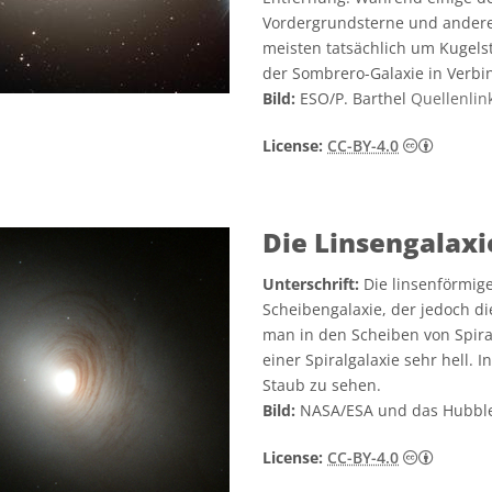
Vordergrundsterne und andere 
meisten tatsächlich um Kugels
der Sombrero-Galaxie in Verbi
Bild:
ESO/P. Barthel
Quellenlin
Creativ
License:
CC-BY-4.0
Die Linsengalax
Unterschrift:
Die linsenförmige
Scheibengalaxie, der jedoch di
man in den Scheiben von Spiral
einer Spiralgalaxie sehr hell. 
Staub zu sehen.
Bild:
NASA/ESA und das Hubbl
Creativ
License:
CC-BY-4.0