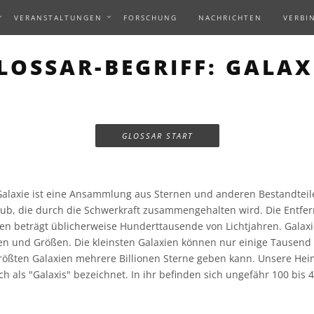
VERANSTALTUNGEN
FORSCHUNG
NACHRICHTEN
VERBI
LOSSAR-BEGRIFF: GALAX
GLOSSAR START
alaxie ist eine Ansammlung aus Sternen und anderen Bestandteil
aub, die durch die Schwerkraft zusammengehalten wird. Die Entfe
n beträgt üblicherweise Hunderttausende von Lichtjahren. Galaxie
n und Größen. Die kleinsten Galaxien können nur einige Tausend 
rößten Galaxien mehrere Billionen Sterne geben kann. Unsere Heim
h als "Galaxis" bezeichnet. In ihr befinden sich ungefähr 100 bis 