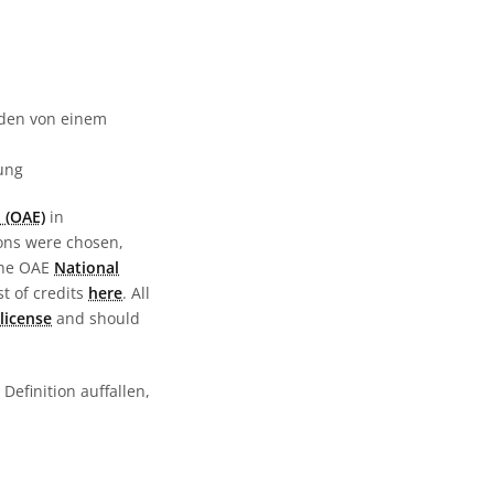
urden von einem
gung
 (OAE)
in
ions were chosen,
the OAE
National
st of credits
here
. All
license
and should
Definition auffallen,