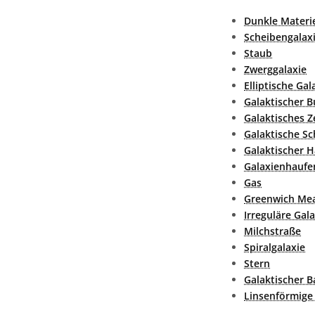
Dunkle Materi
Scheibengalax
Staub
Zwerggalaxie
Elliptische Gal
Galaktischer B
Galaktisches 
Galaktische Sc
Galaktischer H
Galaxienhaufe
Gas
Greenwich Mea
Irreguläre Gala
Milchstraße
Spiralgalaxie
Stern
Galaktischer B
Linsenförmige