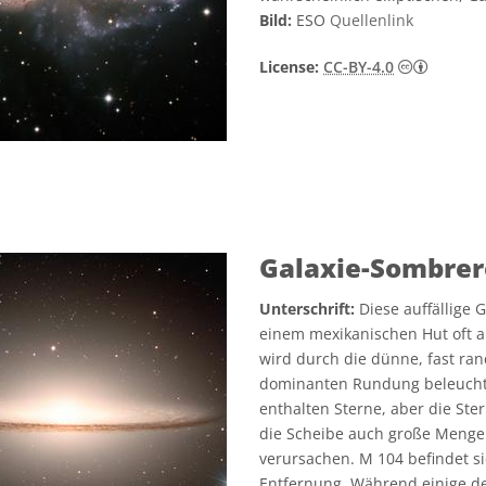
Bild:
ESO
Quellenlink
Creativ
License:
CC-BY-4.0
Galaxie-Sombrer
Unterschrift:
Diese auffällige 
einem mexikanischen Hut oft a
wird durch die dünne, fast ra
dominanten Rundung beleuchte
enthalten Sterne, aber die Ste
die Scheibe auch große Menge
verursachen. M 104 befindet si
Entfernung. Während einige de