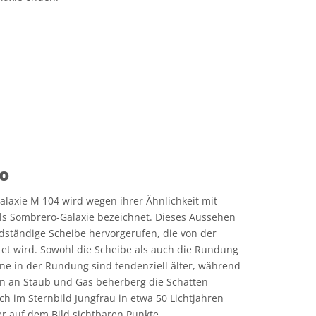
e Commons Namensnennung 4.0 International (CC BY 4.0) Symbole
o
Galaxie M 104 wird wegen ihrer Ähnlichkeit mit
ls Sombrero-Galaxie bezeichnet. Dieses Aussehen
ndständige Scheibe hervorgerufen, die von der
t wird. Sowohl die Scheibe als auch die Rundung
rne in der Rundung sind tendenziell älter, während
n an Staub und Gas beherberg die Schatten
ch im Sternbild Jungfrau in etwa 50 Lichtjahren
r auf dem Bild sichtbaren Punkte