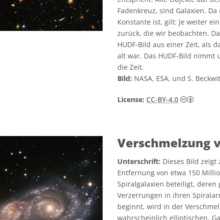
Fadenkreuz, sind Galaxien. Da
Konstante ist, gilt: Je weiter ei
zurück, die wir beobachten. D
HUDF-Bild aus einer Zeit, als 
alt war. Das HUDF-Bild nimmt 
die Zeit.
Bild:
NASA, ESA, und S. Beckwi
Creativ
License:
CC-BY-4.0
Verschmelzung v
Unterschrift:
Dieses Bild zeigt
Entfernung von etwa 150 Milli
Spiralgalaxien beteiligt, dere
Verzerrungen in ihren Spirala
beginnt, wird in der Verschmel
wahrscheinlich elliptischen, G