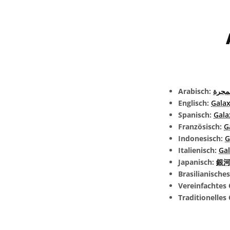
Arabisch:
مجرة
Englisch:
Gala
Spanisch:
Gala
Französisch:
G
Indonesisch:
G
Italienisch:
Gal
Japanisch:
銀河 
Brasilianische
Vereinfachtes 
Traditionelles