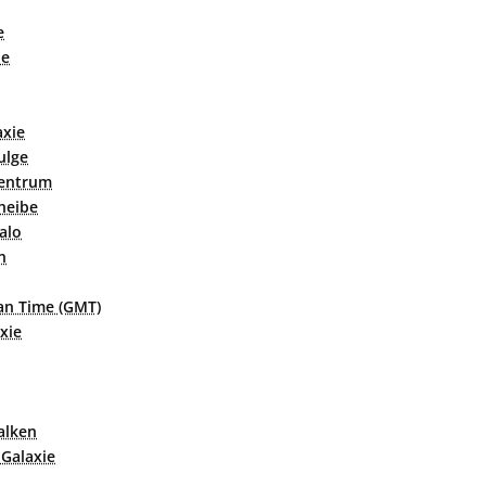
e
ie
axie
ulge
Zentrum
heibe
alo
n
n Time (GMT)
xie
alken
 Galaxie