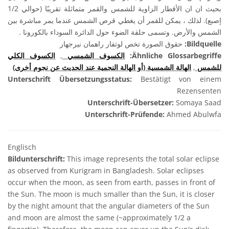
بحيث ان ان الأقطار الزاوية للشمس والقمر متماثلة تقريبًا (حوالي 1/2
إصبع). لذلك ، يمكن للقمر أن يغطي قرص الشمس عندما يمر مباشرة بين
الشمس والأرض. وتسمى حلقة الضوء حول الدائرة السوداء بالكورونا .
حقوق الصورة تخص لوتفار راهمان نيرجهار
Bildquelle:
الكسوف الكلي
,
الكسوف الشمسي
Ähnliche Glossarbegriffe:
الهالة الشمسية (أو الهالة النجمية عند الحديث عن نجوم أخرى)
,
للشمس
Unterschrift Übersetzungsstatus:
Bestätigt von einem
Rezensenten
Unterschrift-Übersetzer:
Somaya Saad
Unterschrift-Prüfende:
Ahmed Abulwfa
Englisch
Bildunterschrift:
This image represents the total solar eclipse
as observed from Kurigram in Bangladesh. Solar eclipses
occur when the moon, as seen from earth, passes in front of
the Sun. The moon is much smaller than the Sun, it is closer
by the night amount that the angular diameters of the Sun
and moon are almost the same (~approximately 1/2 a