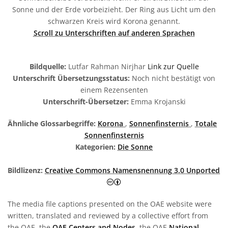
Sonne und der Erde vorbeizieht. Der Ring aus Licht um den
schwarzen Kreis wird Korona genannt.
Scroll zu Unterschriften auf anderen Sprachen
Bildquelle:
Lutfar Rahman Nirjhar
Link zur Quelle
Unterschrift Übersetzungsstatus:
Noch nicht bestätigt von
einem Rezensenten
Unterschrift-Übersetzer:
Emma Krojanski
Ähnliche Glossarbegriffe:
Korona
,
Sonnenfinsternis
,
Totale
Sonnenfinsternis
Kategorien:
Die Sonne
Bildlizenz:
Creative Commons Namensnennung 3.0 Unported
Creative Commons Namensnen
The media file captions presented on the OAE website were
written, translated and reviewed by a collective effort from
the OAE, the
OAE Centers and Nodes
, the OAE
National