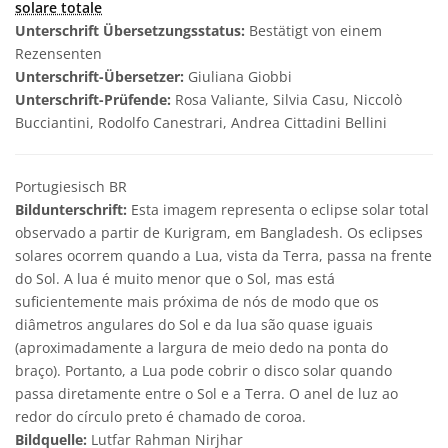
solare totale
Unterschrift Übersetzungsstatus:
Bestätigt von einem
Rezensenten
Unterschrift-Übersetzer:
Giuliana Giobbi
Unterschrift-Prüfende:
Rosa Valiante, Silvia Casu, Niccolò
Bucciantini, Rodolfo Canestrari, Andrea Cittadini Bellini
Portugiesisch BR
Bildunterschrift:
Esta imagem representa o eclipse solar total
observado a partir de Kurigram, em Bangladesh. Os eclipses
solares ocorrem quando a Lua, vista da Terra, passa na frente
do Sol. A lua é muito menor que o Sol, mas está
suficientemente mais próxima de nós de modo que os
diâmetros angulares do Sol e da lua são quase iguais
(aproximadamente a largura de meio dedo na ponta do
braço). Portanto, a Lua pode cobrir o disco solar quando
passa diretamente entre o Sol e a Terra. O anel de luz ao
redor do círculo preto é chamado de coroa.
Bildquelle:
Lutfar Rahman Nirjhar