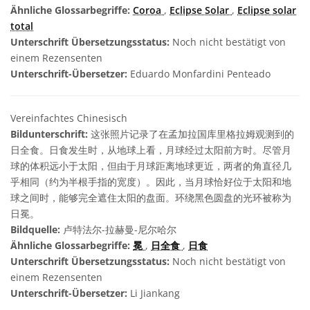
Ähnliche Glossarbegriffe:
Coroa
,
Eclipse Solar
,
Eclipse solar
total
Unterschrift Übersetzungsstatus:
Noch nicht bestätigt von
einem Rezensenten
Unterschrift-Übersetzer:
Eduardo Monfardini Penteado
Vereinfachtes Chinesisch
Bildunterschrift:
这张照片记录了在孟加拉国库里格拉姆观测到的
日全食。日食发生时，从地球上看，月球经过太阳前方时。尽管月
球的体积远小于太阳，但由于月球距离地球更近，两者的角直径几
乎相同（约为半根手指的宽度）。因此，当月球恰好位于太阳和地
球之间时，能够完全遮住太阳的盘面。环绕黑色圆盘的光环被称为
日冕。
Bildquelle:
卢特法尔-拉赫曼-尼尔哈尔
Ähnliche Glossarbegriffe:
冕
,
日全食
,
日食
Unterschrift Übersetzungsstatus:
Noch nicht bestätigt von
einem Rezensenten
Unterschrift-Übersetzer:
Li Jiankang