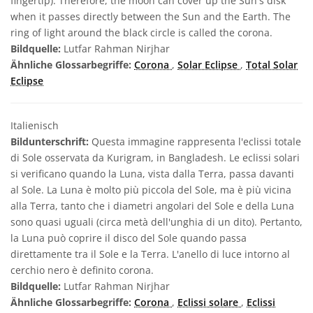
fingertip). Therefore, the moon can cover up the Sun's disk
when it passes directly between the Sun and the Earth. The
ring of light around the black circle is called the corona.
Bildquelle:
Lutfar Rahman Nirjhar
Ähnliche Glossarbegriffe:
Corona
,
Solar Eclipse
,
Total Solar
Eclipse
Italienisch
Bildunterschrift:
Questa immagine rappresenta l'eclissi totale
di Sole osservata da Kurigram, in Bangladesh. Le eclissi solari
si verificano quando la Luna, vista dalla Terra, passa davanti
al Sole. La Luna è molto più piccola del Sole, ma è più vicina
alla Terra, tanto che i diametri angolari del Sole e della Luna
sono quasi uguali (circa metà dell'unghia di un dito). Pertanto,
la Luna può coprire il disco del Sole quando passa
direttamente tra il Sole e la Terra. L'anello di luce intorno al
cerchio nero è definito corona.
Bildquelle:
Lutfar Rahman Nirjhar
Ähnliche Glossarbegriffe:
Corona
,
Eclissi solare
,
Eclissi