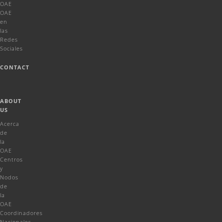
OAE
OAE
en
las
Redes
Sociales
CONTACT
ABOUT
US
Acerca
de
la
OAE
Centros
y
Nodos
de
la
OAE
Coordinadores
Nacionales