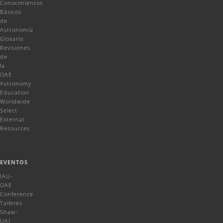
Conocimientos
Básicos
de
Astronomía
Glosario
Revisiones
de
la
OAE
Astronomy
Education
Worldwide
Select
External
Resources
EVENTOS
IAU-
OAE
Conference
Talleres
Shaw-
UAI