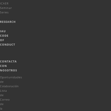
ICAER
Seminar
Series
RESEARCH
IAU
CODE
OF
CONDUCT
CONTACTA
CON
NOSOTROS
Oportunidades
de
Colaboración
Lista
de
Correo
de
la