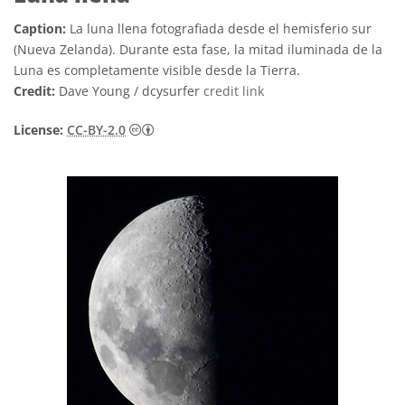
Caption:
La luna llena fotografiada desde el hemisferio sur
(Nueva Zelanda). Durante esta fase, la mitad iluminada de la
Luna es completamente visible desde la Tierra.
Credit:
Dave Young / dcysurfer
credit link
Creative Commons Atribución 2.0 Genéric
License:
CC-BY-2.0