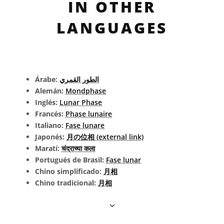
IN OTHER
LANGUAGES
Árabe:
الطور القمري
Alemán:
Mondphase
Inglés:
Lunar Phase
Francés:
Phase lunaire
Italiano:
Fase lunare
Japonés:
月の位相 (external link)
Maratí:
चंद्राच्या कला
Portugués de Brasil:
Fase lunar
Chino simplificado:
月相
Chino tradicional:
月相