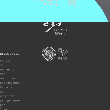
RESSOURCES
Moteur
de
recherche
des
ressources
pédagogiques
Parcourir
les
ressources
pédagogiques
par
Sujet