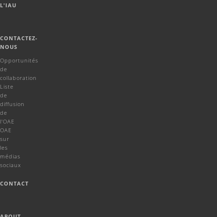
L'IAU
CONTACTEZ-
NOUS
Opportunités
de
collaboration
Liste
de
diffusion
de
l'OAE
OAE
sur
les
médias
sociaux
CONTACT
ABOUT