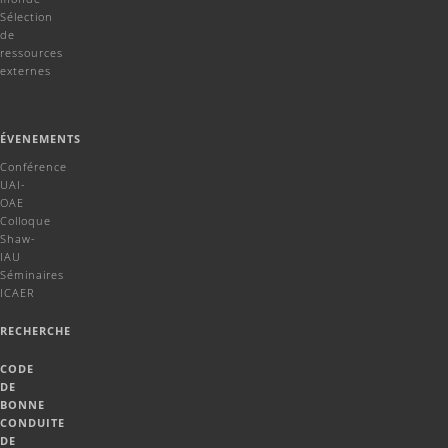
Sélection
de
ressources
externes
ÉVENEMENTS
Conférence
UAI-
OAE
Colloque
Shaw-
IAU
Séminaires
ICAER
RECHERCHE
CODE
DE
BONNE
CONDUITE
DE