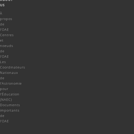
US
À
propos
de
l'OAE
Centres
et
noeuds
de
l'OAE
Les
Coordinateurs
Nationaux
de
l'Astronomie
pour
l'Éducation
(NAEC)
Documents
importants
de
l'OAE