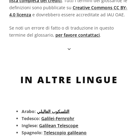
lista completa dei crediti
, Tutti i termini del glossarioE le
definizioni sono pubblicate su
Creative Commons CC BY-
4.0 licenza
e dovrebbero essere accreditate ad IAU OAE.
Se noti un errore di fatto o di traduzione in questo
termine del glossario,
per favore contattaci
.
IN ALTRE LINGUE
Arabo:
التلسكوب الغاليلي
Tedesco:
Galilei-Fernrohr
Inglese:
Galilean Telescope
Spagnolo:
Telescopio galileano