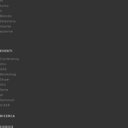
in
tutto
il
Mondo
Seleziona
risorse
esterne
EVENTI
Conferenza
IAU-
OAE
Workshop
Shaw-
IAU
Serie
di
Seminati
ICAER
RICERCA
CODICE