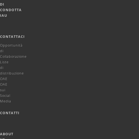
DI
CONDOTTA
IAU
CONTATTACI
Opportunità
di
Collaborazione
Liste
di
distribuzione
OAE
OAE
sui
Social
Media
CONTATTI
ABOUT