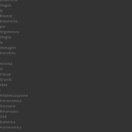
Sfoglia
le
Risorse
Didattiche
per
Argomento
Sfoglia
le
Immagini
AstroEdu
-
Attività
in
Classe
Grandi
Idee
-
Alfabetizzazione
Astronomica
Glossario
Recensioni
OAE
Didattica
Astronomica