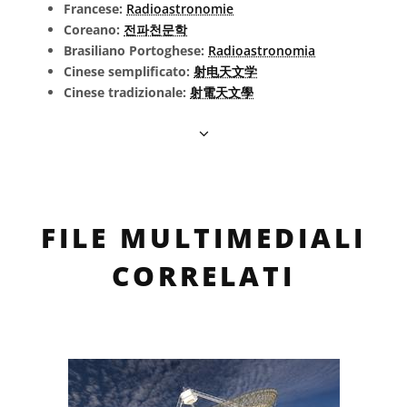
Francese:
Radioastronomie
Coreano:
전파천문학
Brasiliano Portoghese:
Radioastronomia
Cinese semplificato:
射电天文学
Cinese tradizionale:
射電天文學
FILE MULTIMEDIALI
CORRELATI