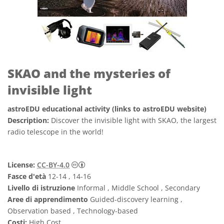
SKAO and the mysteries of
invisible light
astroEDU educational activity (links to astroEDU website)
Description:
Discover the invisible light with SKAO, the largest
radio telescope in the world!
Creative Commons Attribuzione 4.0 Intern
License:
CC-BY-4.0
Fasce d'età
12-14 , 14-16
Livello di istruzione
Informal , Middle School , Secondary
Aree di apprendimento
Guided-discovery learning ,
Observation based , Technology-based
Costi:
High Cost