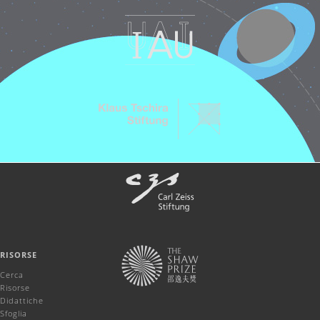
RISORSE
Cerca
Risorse
Didattiche
Sfoglia