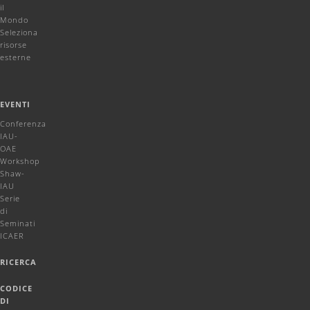
il
Mondo
Seleziona
risorse
esterne
EVENTI
Conferenza
IAU-
OAE
Workshop
Shaw-
IAU
Serie
di
Seminati
ICAER
RICERCA
CODICE
DI