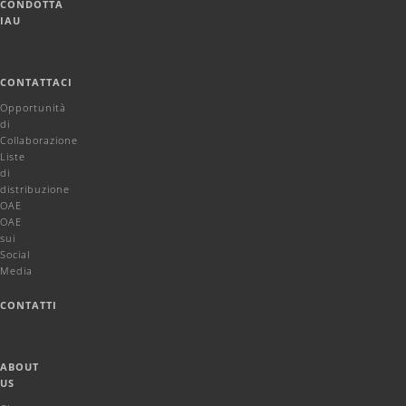
CONDOTTA
IAU
CONTATTACI
Opportunità
di
Collaborazione
Liste
di
distribuzione
OAE
OAE
sui
Social
Media
CONTATTI
ABOUT
US