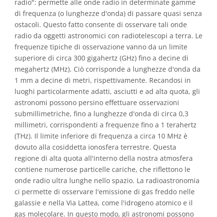
radio": permette alle onde radio in determinate gamme
di frequenza (o lunghezze d'onda) di passare quasi senza
ostacoli. Questo fatto consente di osservare tali onde
radio da oggetti astronomici con radiotelescopi a terra. Le
frequenze tipiche di osservazione vanno da un limite
superiore di circa 300 gigahertz (GHz) fino a decine di
megahertz (MHz). Ciò corrisponde a lunghezze d'onda da
1 mm a decine di metri, rispettivamente. Recandosi in
luoghi particolarmente adatti, asciutti e ad alta quota, gli
astronomi possono persino effettuare osservazioni
submillimetriche, fino a lunghezze d'onda di circa 0,3
millimetri, corrispondenti a frequenze fino a 1 terahertz
(THz). Il limite inferiore di frequenza a circa 10 MHz è
dovuto alla cosiddetta ionosfera terrestre. Questa
regione di alta quota all'interno della nostra atmosfera
contiene numerose particelle cariche, che riflettono le
onde radio ultra lunghe nello spazio. La radioastronomia
ci permette di osservare l'emissione di gas freddo nelle
galassie e nella Via Lattea, come l'idrogeno atomico e il
gas molecolare. In questo modo, gli astronomi possono