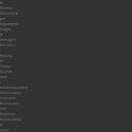
le
Risorse
Didattiche
per
Argomento
Sfoglia
le
Immagini
AstroEdu
-
Attività
in
Classe
Grandi
Idee
-
Alfabetizzazione
Astronomica
Glossario
Recensioni
OAE
Didattica
Astronomica
in
tutto