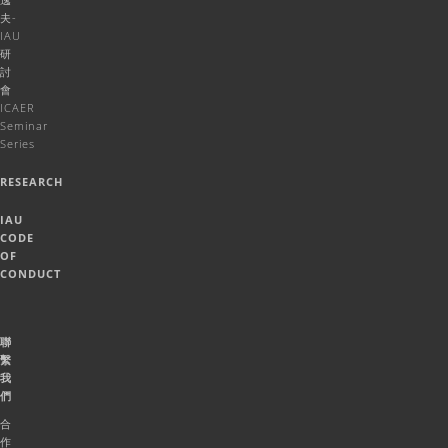
夫-
IAU
研
討
會
ICAER
Seminar
Series
RESEARCH
IAU
CODE
OF
CONDUCT
聯
繫
我
們
合
作