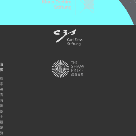
資
源
搜
索
教
育
資
源
按
主
題
瀏
覽