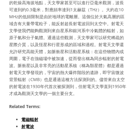
的乾燥高海拔地點，天文學家甚至可以進行亞毫米觀測，波長
可達到約0.3毫米，對應頻率達到1太赫茲（THz）。大約在10
MHz的低頻限制是由於地球的電離層。這個位於大氣高層的區
域含有大量帶電粒子，能反射超長射電波回到太空中。射電天
文學使我們能夠觀測到來自星系和銀河系中冷氣體的輻射，如
原子氫和分子氣體。通過這些觀測，天文學家可以研究稀疏的
星際介質，以及恆星和行星形成的區域和過程。射電天文學還
允許研究高能天體，如脈衝星和活動星系核：在這些物體內或
周圍，電子在強磁場中被加速，從而發出稱為同步輻射的射電
波。脈衝星以及非常亮的活動星系核（稱為類星體）都是通過
射電天文學發現的，宇宙的熱大爆炸階段的遺跡，即宇宙微波
背景輻射（CMB）也是通過這種方法探測到的。儘管來自太空
的射電波在1930年代首次被探測到，但射電天文學直到1950年
才成為觀測天文學的一個主要分支。
Related Terms:
電磁輻射
射電波