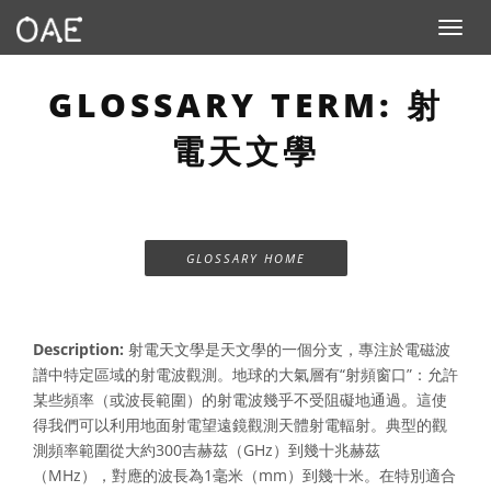
Toggle n
GLOSSARY TERM: 射
電天文學
GLOSSARY HOME
Description:
射電天文學是天文學的一個分支，專注於電磁波
譜中特定區域的射電波觀測。地球的大氣層有“射頻窗口”：允許
某些頻率（或波長範圍）的射電波幾乎不受阻礙地通過。這使
得我們可以利用地面射電望遠鏡觀測天體射電輻射。典型的觀
測頻率範圍從大約300吉赫茲（GHz）到幾十兆赫茲
（MHz），對應的波長為1毫米（mm）到幾十米。在特別適合