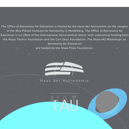
The Office of Astronomy for Education is hosted by the Haus der Astronomie on the campus
of the Max Planck Institute for Astronomy in Heidelberg. The Office of Astronomy for
Education is an office of the International Astronomical Union, with substantial funding from
the Klaus Tschira Foundation and the Carl Zeiss Foundation. The Shaw-IAU Workshops on
Astronomy for Education
are funded by the Shaw Prize Foundation.