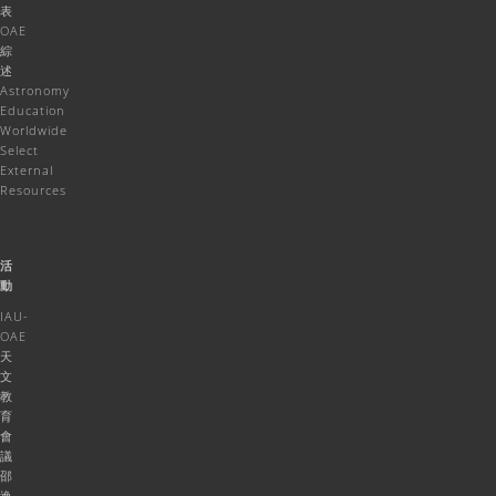
表
OAE
綜
述
Astronomy
Education
Worldwide
Select
External
Resources
活
動
IAU-
OAE
天
文
教
育
會
議
邵
逸