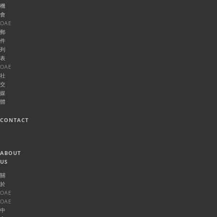
機
會
OAE
郵
件
列
表
OAE
社
交
媒
體
CONTACT
ABOUT
US
關
於
OAE
OAE
中