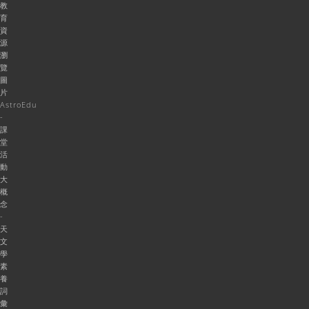
教
育
資
源
瀏
覽
圖
片
AstroEdu
-
課
堂
活
動
大
概
念
-
天
文
學
素
養
詞
彙