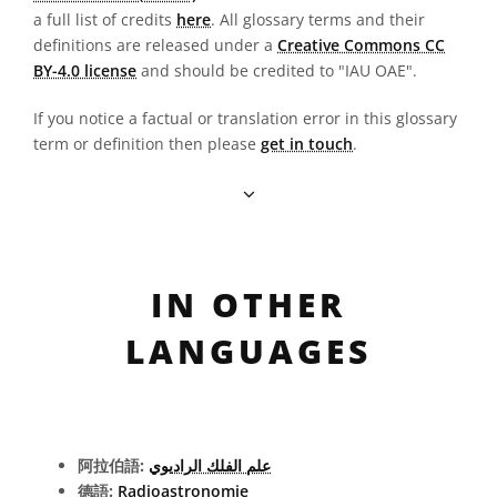
a full list of credits
here
. All glossary terms and their
definitions are released under a
Creative Commons CC
BY-4.0 license
and should be credited to "IAU OAE".
If you notice a factual or translation error in this glossary
term or definition then please
get in touch
.
IN OTHER
LANGUAGES
阿拉伯語:
علم الفلك الراديوي
德語:
Radioastronomie