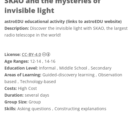
SKAO and the mysteries of
invisible light
astroEDU educational activity (links to astroEDU website)
Description:
Discover the invisible light with SKAO, the largest
radio telescope in the world!
Creative Commons 姓名標示 4.0 國際 (CC BY
License:
CC-BY-4.0
Age Ranges:
12-14 , 14-16
Education Level:
Informal , Middle School , Secondary
Areas of Learning:
Guided-discovery learning , Observation
based , Technology-based
Costs:
High Cost
Duration:
several days
Group Size:
Group
Skills:
Asking questions , Constructing explanations