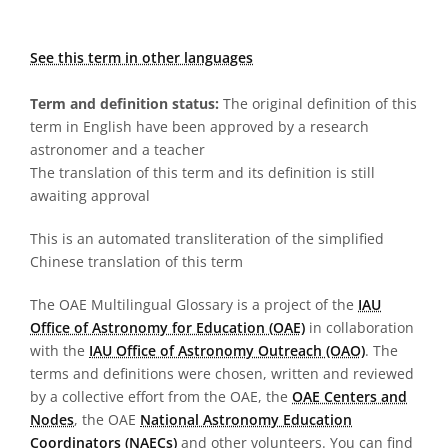
See this term in other languages
Term and definition status:
The original definition of this
term in English have been approved by a research
astronomer and a teacher
The translation of this term and its definition is still
awaiting approval
This is an automated transliteration of the simplified
Chinese translation of this term
The OAE Multilingual Glossary is a project of the
IAU
Office of Astronomy for Education (OAE)
in collaboration
with the
IAU Office of Astronomy Outreach (OAO)
. The
terms and definitions were chosen, written and reviewed
by a collective effort from the OAE, the
OAE Centers and
Nodes
, the OAE
National Astronomy Education
Coordinators (NAECs)
and other volunteers. You can find