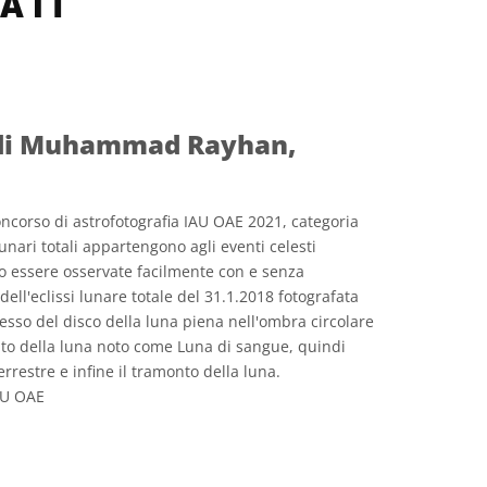
ATI
i, di Muhammad Rayhan,
ncorso di astrofotografia IAU OAE 2021, categoria
 lunari totali appartengono agli eventi celesti
no essere osservate facilmente con e senza
dell'eclissi lunare totale del 31.1.2018 fotografata
gresso del disco della luna piena nell'ombra circolare
ento della luna noto come Luna di sangue, quindi
errestre e infine il tramonto della luna.
U OAE
e Commons Attribuzione 4.0 Internazionale (CC BY 4.0) icone