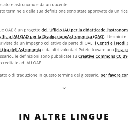
ercatore astronomo e da un docente
sto termine e della sua definizione sono state approvate da un ric
ngue OAE é un progetto
dell'Ufficio IAU per la didatticadell'astronom
'ufficio IAU OAO per la DivulgazioneAstronomica (OAO)
. I termini e
e eriviste da un impegno collettivo da parte di OAE,
i Centri e i Nodi
attica dell'Astronomia
e da altri volontari.Potete trovare una
lista 
lossarioE le definizioni sono pubblicate su
Creative Commons CC BY-
creditate ad IAU OAE.
fatto o di traduzione in questo termine del glossario,
per favore con
IN ALTRE LINGUE