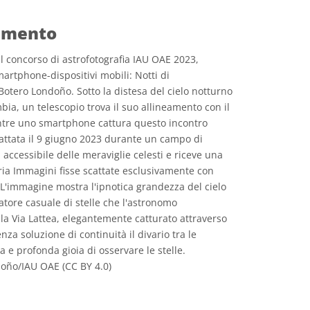
dimento
 concorso di astrofotografia IAU OAE 2023,
artphone-dispositivi mobili: Notti di
otero Londoño. Sotto la distesa del cielo notturno
bia, un telescopio trova il suo allineamento con il
ntre uno smartphone cattura questo incontro
attata il 9 giugno 2023 durante un campo di
 accessibile delle meraviglie celesti e riceve una
ia Immagini fisse scattate esclusivamente con
 L'immagine mostra l'ipnotica grandezza del cielo
vatore casuale di stelle che l'astronomo
la Via Lattea, elegantemente catturato attraverso
za soluzione di continuità il divario tra le
ra e profonda gioia di osservare le stelle.
oño/IAU OAE (CC BY 4.0)
e Commons Attribuzione 4.0 Internazionale (CC BY 4.0) icone