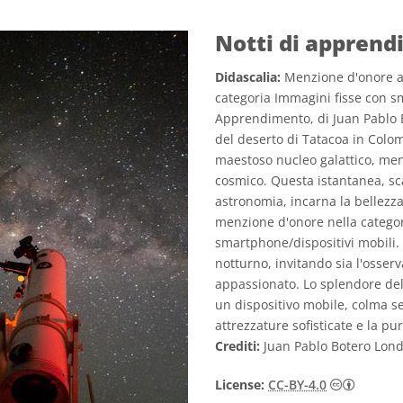
Notti di appren
Didascalia:
Menzione d'onore al
categoria Immagini fisse con sm
Apprendimento, di Juan Pablo B
del deserto di Tatacoa in Colom
maestoso nucleo galattico, me
cosmico. Questa istantanea, sc
astronomia, incarna la bellezza
menzione d'onore nella categor
smartphone/dispositivi mobili.
notturno, invitando sia l'osser
appassionato. Lo splendore del
un dispositivo mobile, colma sen
attrezzature sofisticate e la pu
Crediti:
Juan Pablo Botero Lond
Creativ
License:
CC-BY-4.0