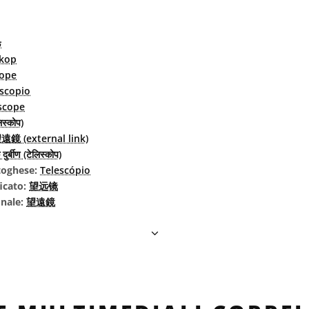
ت
skop
cope
escopio
scope
िस्कोप)
遠鏡 (external link)
 दुर्बीण (टेलिस्कोप)
rtoghese:
Telescópio
icato:
望远镜
onale:
望遠鏡