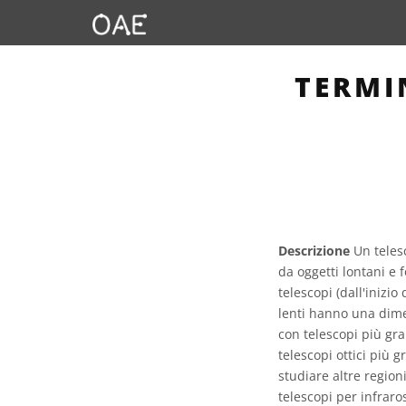
TERMI
Descrizione
Un telesc
da oggetti lontani e 
telescopi (dall'inizio
lenti hanno una dimen
con telescopi più gran
telescopi ottici più g
studiare altre region
telescopi per infraros