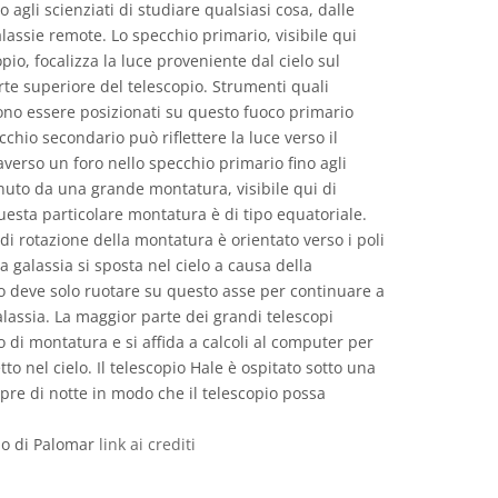
o agli scienziati di studiare qualsiasi cosa, dalle
galassie remote. Lo specchio primario, visibile qui
opio, focalizza la luce proveniente dal cielo sul
rte superiore del telescopio. Strumenti quali
ono essere posizionati su questo fuoco primario
chio secondario può riflettere la luce verso il
averso un foro nello specchio primario fino agli
enuto da una grande montatura, visibile qui di
Questa particolare montatura è di tipo equatoriale.
 di rotazione della montatura è orientato verso i poli
a galassia si sposta nel cielo a causa della
pio deve solo ruotare su questo asse per continuare a
alassia. La maggior parte dei grandi telescopi
o di montatura e si affida a calcoli al computer per
o nel cielo. Il telescopio Hale è ospitato sotto una
pre di notte in modo che il telescopio possa
io di Palomar
link ai crediti
 icone