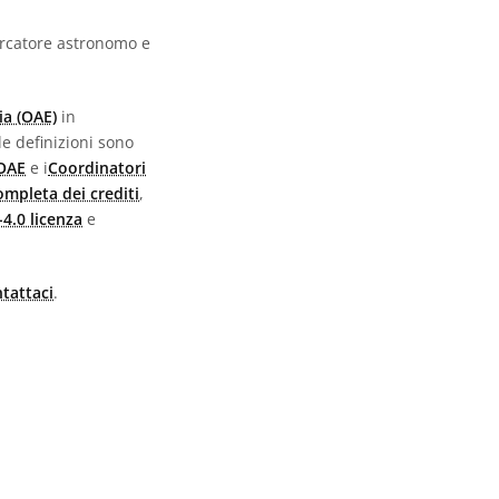
ercatore astronomo e
ia (OAE)
in
 le definizioni sono
 OAE
e i
Coordinatori
completa dei crediti
,
4.0 licenza
e
tattaci
.