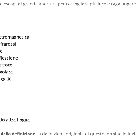
elescopi di grande apertura per raccogliere più luce e raggiungere 
ettromagnetica
frarossi
io
flessione
attore
golare
aggi X
in altre lingue
 della definizione
La definizione originale di questo termine in ingl