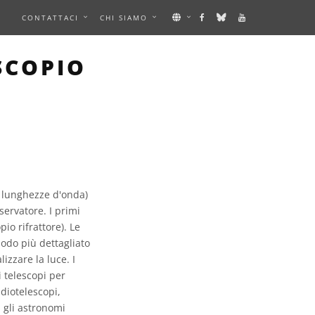
E
CONTATTACI
CHI SIAMO
SCOPIO
re lunghezze d'onda)
servatore. I primi
pio rifrattore). Le
modo più dettagliato
lizzare la luce. I
i telescopi per
diotelescopi,
, gli astronomi