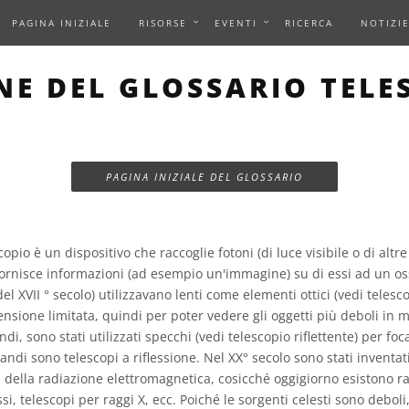
PAGINA INIZIALE
RISORSE
EVENTI
RICERCA
NOTIZI
NE DEL GLOSSARIO TELE
PAGINA INIZIALE DEL GLOSSARIO
opio è un dispositivo che raccoglie fotoni (di luce visibile o di alt
fornisce informazioni (ad esempio un'immagine) su di essi ad un os
 del XVII ° secolo) utilizzavano lenti come elementi ottici (vedi telesco
sione limitata, quindi per poter vedere gli oggetti più deboli in 
di, sono stati utilizzati specchi (vedi telescopio riflettente) per foca
randi sono telescopi a riflessione. Nel XX° secolo sono stati inventat
i della radiazione elettromagnetica, cosicché oggigiorno esistono ra
si, telescopi per raggi X, ecc. Poiché le sorgenti celesti sono deboli