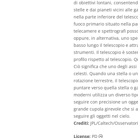
di obiettivi lontani, consentend
stelle e dai pianeti vicini alle 
nella parte inferiore del telesc
fuoco primario situato nella pa
telecamere e spettrografi poss
oppure, in alternativa, uno spec
basso lungo il telescopio e attr
strumenti. Il telescopio è sost
profilo rispetto al telescopio. 
Ciò significa che uno degli assi
celesti. Quando una stella o un
rotazione terrestre, il telesco
puntare verso quella stella o g
moderni utilizza un diverso tip
seguire con precisione un oggett
grande cupola girevole che si a
seguire gli oggetti nel cielo.
Crediti:
JPL/Caltech/Osservator
Dominio Pubblico
License:
PD