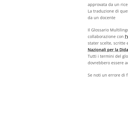
approvata da un ric
La traduzione di que
da un docente
Il Glossario Multili
collaborazione con
l
stater scelte, scritt
Nazionali per la Did
Tutti i termini del g
dovrebbero essere ac
Se noti un errore di 