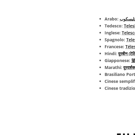
Arabo:
ليسكوب
Tedesco:
Tele
Inglese:
Teles
Spagnolo:
Tel
Francese:
Téle
Hindi:
दूरबीन (टेल
Giapponese:
望
Marathi:
दूरदर्शक
Brasiliano Po
Cinese semplif
Cinese tradizi