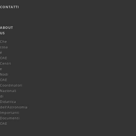
CONTATTI
ABOUT
US
Che
cosa
é
OAE
Centri
e
Nodi
OAE
Coordinatori
Nazionali
di
Didattica
dell'Astronomia
Importanti
Documenti
OAE