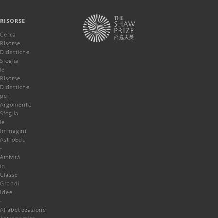
RISORSE
Cerca
Risorse
Didattiche
Sfoglia
le
Risorse
Didattiche
per
Argomento
Sfoglia
le
Immagini
AstroEdu
-
Attività
in
Classe
Grandi
Idee
-
Alfabetizzazione