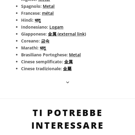
Spagnolo:
Metal
Francese:
métal
Hindi:
धातु
Indonesiano:
Logam
Giapponese:
金属 (external link)
Coreano:
금속
Marathi:
धातू
Brasiliano Portoghese:
Metal
Cinese semplificato:
金属
Cinese tradizionale:
金屬
TI POTREBBE
INTERESSARE