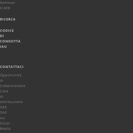
Seminati
ICAER
RICERCA
CODICE
DI
CONDOTTA
IAU
CONTATTACI
Opportunità
di
Collaborazione
Liste
di
distribuzione
OAE
OAE
sui
Social
Media