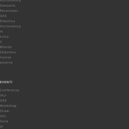
Astronomica
Glossario
Recensioni
OAE
Didattica
Astronomica
in
tutto
il
Mondo
Seleziona
risorse
esterne
EVENTI
Conferenza
IAU-
OAE
Workshop
Shaw-
IAU
Serie
di