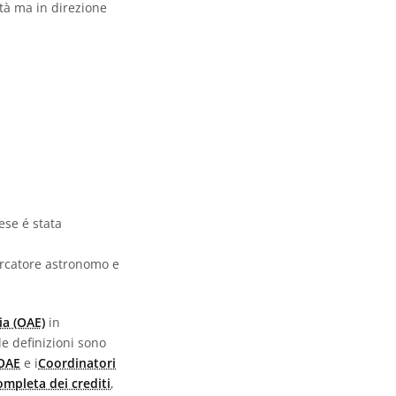
ità ma in direzione
ese é stata
ercatore astronomo e
ia (OAE)
in
 le definizioni sono
 OAE
e i
Coordinatori
completa dei crediti
,