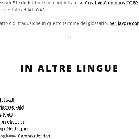
lossarioE le definizioni sono pubblicate su
Creative Commons CC BY-
creditate ad IAU OAE.
fatto o di traduzione in questo termine del glossario,
per favore con
IN ALTRE LINGUE
المجال ا
risches Feld
c Field
po eléctrico
p électrique
rtoghese:
Campo elétrico