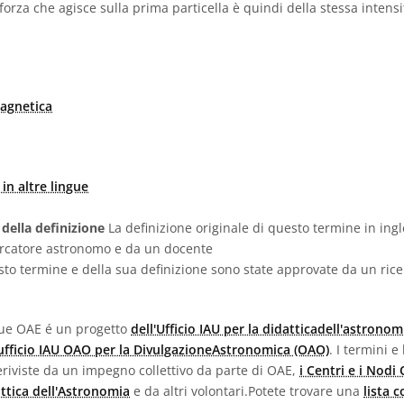
 forza che agisce sulla prima particella è quindi della stessa intens
magnetica
in altre lingue
 della definizione
La definizione originale di questo termine in ingl
ercatore astronomo e da un docente
sto termine e della sua definizione sono state approvate da un ric
ngue OAE é un progetto
dell'Ufficio IAU per la didatticadell'astronom
'ufficio IAU OAO per la DivulgazioneAstronomica (OAO)
. I termini e
e eriviste da un impegno collettivo da parte di OAE,
i Centri e i Nodi
attica dell'Astronomia
e da altri volontari.Potete trovare una
lista 