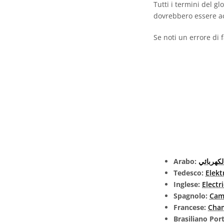
Tutti i termini del g
dovrebbero essere ac
Se noti un errore di 
Arabo:
لكهربائي
Tedesco:
Elekt
Inglese:
Electri
Spagnolo:
Cam
Francese:
Cham
Brasiliano Po