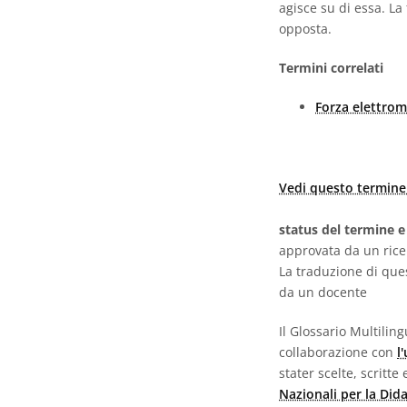
agisce su di essa. La
opposta.
Termini correlati
Forza elettro
Vedi questo termine 
status del termine e
approvata da un ric
La traduzione di que
da un docente
Il Glossario Multili
collaborazione con
l
stater scelte, scritt
Nazionali per la Did