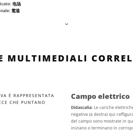
icato:
电场
onale:
電場
LE MULTIMEDIALI CORREL
Campo elettrico
Didascalia:
Le cariche elettriche
negativa (a destra) qui raffigur
del campo sono mostrate in qu
iniziano o terminano in corris