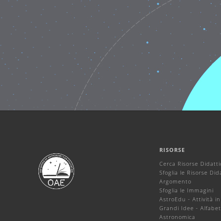
RISORSE
Cerca Risorse Didatt
Sfoglia le Risorse Did
Argomento
Sfoglia le Immagini
AstroEdu - Attività in
Grandi Idee - Alfabet
Astronomica