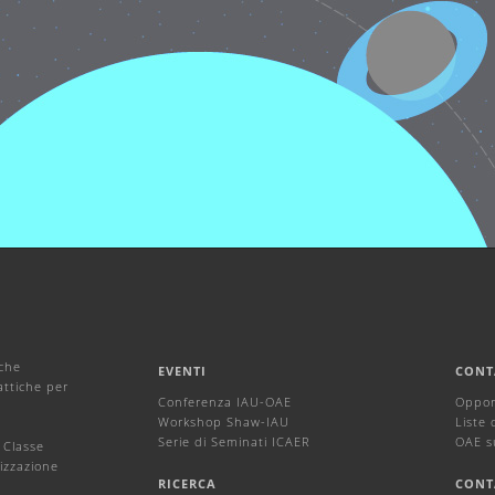
iche
EVENTI
CONT
attiche per
Conferenza IAU-OAE
Oppor
Workshop Shaw-IAU
Liste 
Serie di Seminati ICAER
OAE s
 Classe
izzazione
RICERCA
CONT