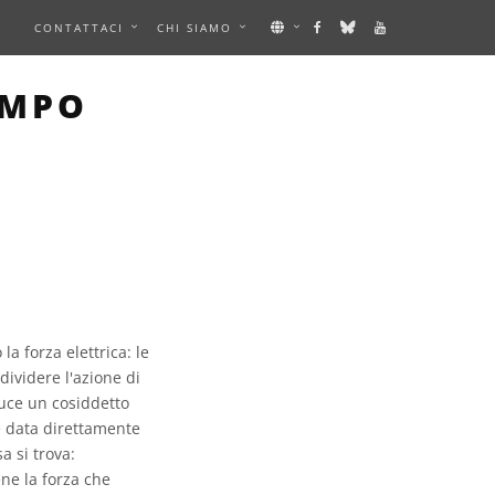
E
CONTATTACI
CHI SIAMO
AMPO
a forza elettrica: le
 dividere l'azione di
duce un cosiddetto
è data direttamente
a si trova:
ene la forza che