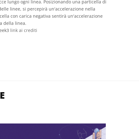
ecce lungo ogni linea. Posizionando una particella di
delle linee, si percepirà un'accelerazione nella
icella con carica negativa sentirà un'accelerazione
a della linea.
Geek3
link ai crediti
eative Commons Attribuzione - Condividi allo stesso modo 3.0 Unp
E