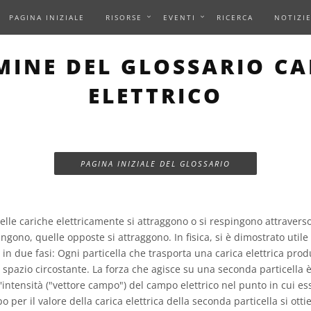
PAGINA INIZIALE
RISORSE
EVENTI
RICERCA
NOTIZI
MINE DEL GLOSSARIO C
ELETTRICO
PAGINA INIZIALE DEL GLOSSARIO
elle cariche elettricamente si attraggono o si respingono attraverso l
ingono, quelle opposte si attraggono. In fisica, si è dimostrato utile
e in due fasi: Ogni particella che trasporta una carica elettrica pro
 spazio circostante. La forza che agisce su una seconda particella 
l'intensità ("vettore campo") del campo elettrico nel punto in cui ess
 per il valore della carica elettrica della seconda particella si otti