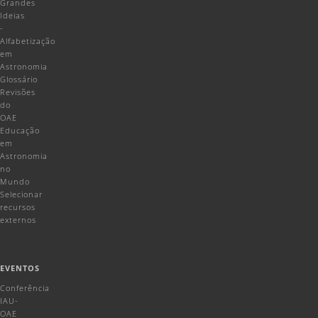
Grandes
Ideias
-
Alfabetização
em
Astronomia
Glossário
Revisões
do
OAE
Educação
em
Astronomia
no
Mundo
Selecionar
recursos
externos
EVENTOS
Conferência
IAU-
OAE