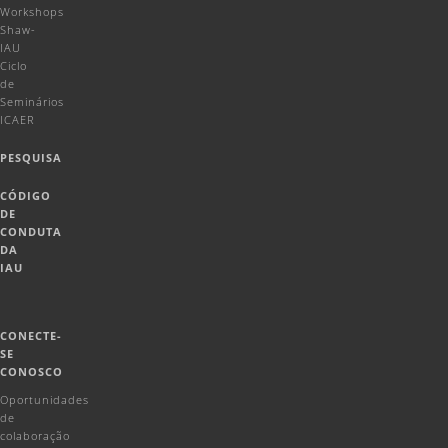
Workshops
Shaw-
IAU
Ciclo
de
Seminários
ICAER
PESQUISA
CÓDIGO
DE
CONDUTA
DA
IAU
CONECTE-
SE
CONOSCO
Oportunidades
de
colaboração