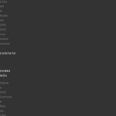
Lista
de
e-
mails
do
OAE
OAE
nas
redes
sociais
CONTATO
SOBRE
NÓS
Sobre
o
OAE
Centros
e
Nós
do
OAE