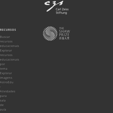
RECURSOS
Buscar
recursos
educacionais
Explorar
recursos
educacionais
por
tema
Explorar
imagens
AstroEdu
-
Atividades
para
sala
de
aula