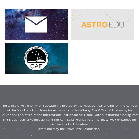
The Office of Astronomy for Education is hosted by the Haus der Astronomie on the campus
of the Max Planck Institute for Astronomy in Heidelberg. The Office of Astronomy for
Education is an office of the International Astronomical Union, with substantial funding from
the Klaus Tschira Foundation and the Carl Zeiss Foundation. The Shaw-IAU Workshops on
Astronomy for Education
are funded by the Shaw Prize Foundation.