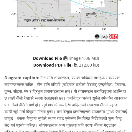
Download File
(
image 1.06 MB)
PDF file
Download PDF File
(
212.80 kB)
Diagram caption:
मीन राशि तारामण्डल, यसका चम्किला ताराहरू र वरपरका
तारामण्डलहरू सहित। मीन राशि वरिपरि (माथिबाट घडीको दिशामा) एन्ड्रोमेडा, पेगासस,
कुम्भ, सीटस, मेष र त्रिभुज तारामण्डलहरू छन्। यो तारामण्डल क्रान्तिवृत्तमा अवस्थित
छ (यहाँ नीलो रेखाको रूपमा देखाइएको छ)। क्रान्तिवृत्त भनेको सूर्यले वर्षभरिमा आकाशमा
पार गरेको देखिने मार्ग हो। सूर्य मार्चको मध्यदेखि अप्रिलको मध्यसम्म मीनमा रहन्छ।
यसरी सूर्य मार्च विषुवमा मीनमा हुन्छ। यस बिन्दुमा क्रान्तिवृत्तले आकाशीय भूमध्य रेखालाई
काट्छ। वसन्त विषुवमा सूर्यको स्थान राइट एसेन्सन स्थितिगत निर्देशांकको शून्य बिन्दु
सेट गर्न प्रयोग गरिन्छ। सौर्यमण्डलका अन्य ग्रहहरू पनि प्रायः मीनमा भेट्टाउन
सकिन्छ। मीन आकाशीय भूमध्य रेखामा फैलिएको छ र यसरी पृथ्वीको सबै भागबाट वर्षको