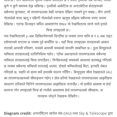
कुनै न कुनै समयमा देख्न सकिन्छ। पृथ्वीको आर्कटिक वा अन्टार्कटिक क्षेत्रहरूको
सबैभन्दा कुनाबाट, यो तारामण्डलका केही भागहरू देखिन नसक्ने हुन सक्छ। मीन उत्तरी
गोलार्धको शरद ऋतु र दक्षिणी गोलार्धको वसन्त ऋतुमा साँझमा सबैभन्दा स्पष्ट रूपमा
देखिन्छ। ग्रान्ड डिजाइन सर्पिल आकाशगंगा एम७४ यो रेखाचित्रमा सानो रातो वृत्तले
चिन्ह लगाइएको छ।
यस रेखाचित्रको y-अक्ष डिक्लिनेशनको डिग्रीमा छ जसमा उत्तर माथि छ र x-अक्ष राइट
एसेन्सनको घण्टामा छ जसमा पूर्व बायाँतिर छ। यहाँ चिन्ह लगाइएका ताराहरूको आकार
ताराको आभासी परिमाण, यसको आभासी चमकको मापसँग सम्बन्धित छ। ठूला बिन्दुहरूले
चम्किला ताराहरूलाई प्रतिनिधित्व गर्छन्। ग्रीक अक्षरहरूले तारामण्डलका सबैभन्दा
चम्किला ताराहरूलाई चिन्ह लगाउँछन्। यिनीहरूलाई चमकको आधारमा क्रमबद्ध गरिएको
छ जसमा सबैभन्दा चम्किलो तारालाई अल्फा, दोस्रो चम्किलोलाई बिटा, इत्यादि लेबल
गरिएको छ, यद्यपि यो क्रम सधैं ठ्याक्कै पालना गरिँदैन। बिन्दुयुक्त सीमा रेखाहरूले IAU
का तारामण्डलहरूको सीमाङ्कन गर्छन् र ठोस हरियो रेखाहरूले तारामण्डलका आकृतिहरू
साधारण तरिकाले चिनिने तारामण्डलका आकृतिहरू जनाउँछ। यो हामीले आकाश मा हेर्दा
कल्पना गरेर लगाइएको चिन्ह हो त्यसैले आकाशमा हेर्दा तारामण्डलको सीमाहरू, वा
ताराहरू जोड्ने रेखाहरू देखिदैन।
Diagram credit:
अन्तर्राष्ट्रिय खगोल संघ (IAU) तथा Sky & Telescope द्वारा