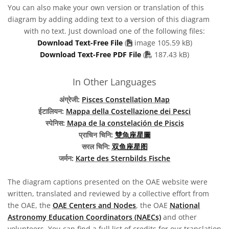
You can also make your own version or translation of this
diagram by adding adding text to a version of this diagram
with no text. Just download one of the following files:
Download Text-Free File
(
image 105.59 kB)
PDF file
Download Text-Free PDF File
(
187.43 kB)
In Other Languages
अंग्रेजी:
Pisces Constellation Map
ईटालियन:
Mappa della Costellazione dei Pesci
स्पेनिस:
Mapa de la constelación de Piscis
प्राचिन चिनि:
雙魚座星圖
सरल चिनि:
双鱼座星图
जर्मन:
Karte des Sternbilds Fische
The diagram captions presented on the OAE website were
written, translated and reviewed by a collective effort from
the OAE, the
OAE Centers and Nodes
, the OAE
National
Astronomy Education Coordinators (NAECs)
and other
volunteers. You can find a full list of credits for our translation