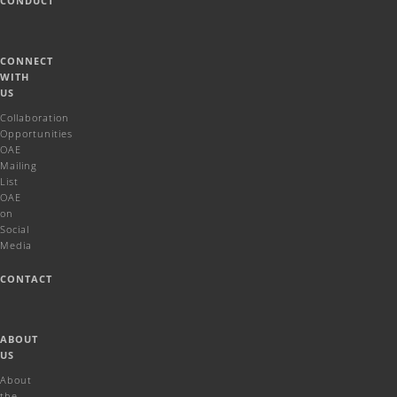
CONDUCT
CONNECT
WITH
US
Collaboration
Opportunities
OAE
Mailing
List
OAE
on
Social
Media
CONTACT
ABOUT
US
About
the