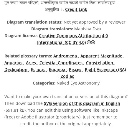
मूल रूपमा तयार गरिएको, अन्तर्राष्ट्रिय खगोल संघको खगोल शिक्षा कार्यालयद्वारा
अनुकूलित ।.
Credit Link
Diagram translation status:
Not yet approved by a reviewer
Diagram translators:
Manisha Dwa
Diagram license:
Creative Commons Attribution 4.0
Creative Commons A
International (CC BY 4.0)
Related glossary terms:
Andromeda
,
Apparent Magnitude
,
Aquarius
,
Aries
,
Celestial Coordinates
,
Constellation
,
Declination
,
Ecliptic
,
Equinox
,
Pisces
,
Right Ascension (RA)
,
Zodiac
Categories:
Naked Eye Astronomy
Want to make your own translation or version of this diagram?
Then download the
SVG version of this diagram in English
(691.81 kB). You can edit this using software like Inkscape
(free) or Adobe Illustrator (proprietary). Just remember to
credit the author of the original appropriately.