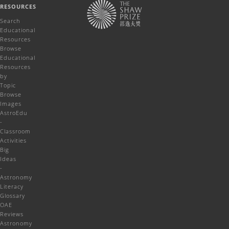
RESOURCES
Search
Educational
Resources
Browse
Educational
Resources
by
Topic
Browse
Images
AstroEdu
-
Classroom
Activities
Big
Ideas
-
Astronomy
Literacy
Glossary
OAE
Reviews
Astronomy