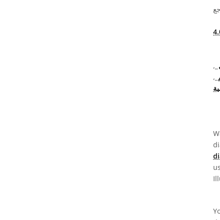
جع
داعي نَسب المُصنَّف 4.0
ل
,
م
,
ة
Wa
d
d
u
Il
Yo