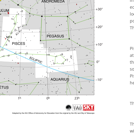
i
e
lo
p
T
Pi
at
t
s
Pi
h
Th
Th
wi