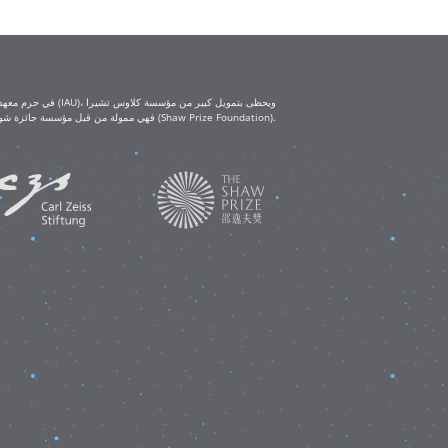
(Klaus Tschira Foundation) ومؤسسة كارل تسايس (Carl Zeiss Foundation). أما ورش العمل التعليمية IAU-Shaw فهي ممولة من قبل مؤسسة جائزة شو (Shaw Prize Foundation).