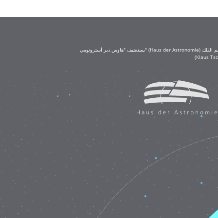
يستضيف "هاوس دير أسترونومي" (Haus der Astronomie) مكتب تعليم الفلك (OAE) في حرم معهد ماكس بلانك لعلم الفلك في هايدلبرغ. يُعد مكتب تعليم الفلك جزءًا من الاتحاد الفلكي الدولي (IAU)، ويحظى بتمويل كبير من مؤسسة كلاوس تشيرا