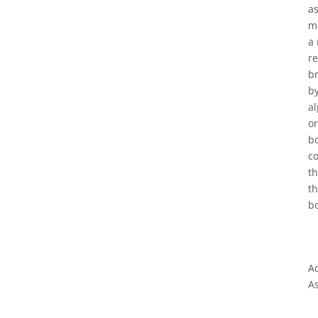
as
ma
a 
re
br
b
al
o
b
co
t
t
bo
A
As