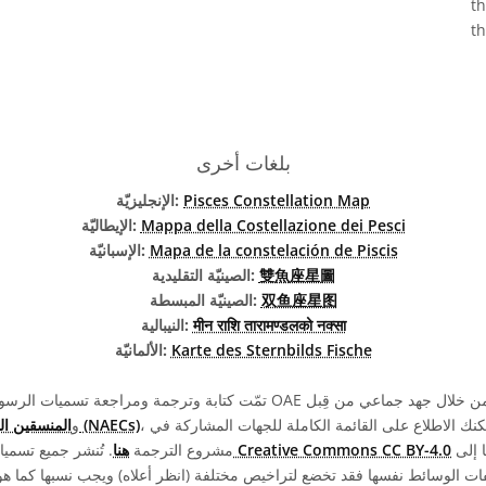
t
t
بلغات أخرى
Pisces Constellation Map
الإنجليزيّة:
Mappa della Costellazione dei Pesci
الإيطاليّة:
Mapa de la constelación de Piscis
الإسبانيّة:
雙魚座星圖
الصينيّة التقليدية:
双鱼座星图
الصينيّة المبسطة:
मीन राशि तारामण्डलको नक्सा
النيبالية:
Karte des Sternbilds Fische
الألمانيّة:
، ومتطوعين آخرين. يمكنك الاطلاع على القائمة الكاملة للجهات المشاركة في
المنسقين الوطنيين لتعليم الفلك (NAECs)
، و
ويجب نسبها إلى "IAU OAE".
رخصة Creative Commons CC BY-4.0
مشروع الترجمة
هنا
. تُنشر جميع تسم