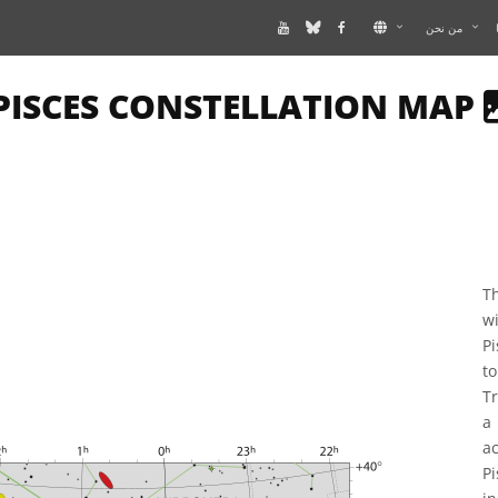
من نحن
IS PAGE DESCRIBES AN IMAGE
PISCES CONSTELLATION MAP
T
wi
P
t
Tr
a 
ac
P