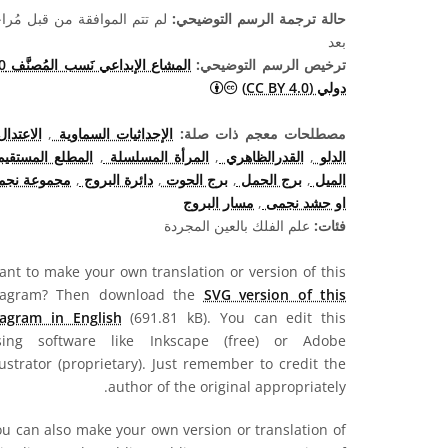
حالة ترجمة الرسم التوضيحي:
لم تتم الموافقة من قبل مُرا
بعد
ترخيص الرسم التوضيحي:
المشاع الإب
المشاع الإبداعي نَسب المُصنَّف 4.0 دولي (CC BY 4.0) أيقونات
دولي (CC BY 4.0)
مصطلحات معجم ذات صلة:
الإحداثيات السماوية
,
الاعتدا
الدلو
,
القدرالظاهري
,
المرأة المسلسلة
,
المطلع المستقي
الميل
,
برج الحمل
,
برج الحوت
,
دائرة البروج
,
مجموعة نجمي
او حشد نجمى
,
مسار البروج
فئات:
علم الفلك بالعين المجردة
nt to make your own translation or version of this
iagram? Then download the
SVG version of this
iagram in English
(691.81 kB). You can edit this
sing software like Inkscape (free) or Adobe
lustrator (proprietary). Just remember to credit the
author of the original appropriately.
u can also make your own version or translation of