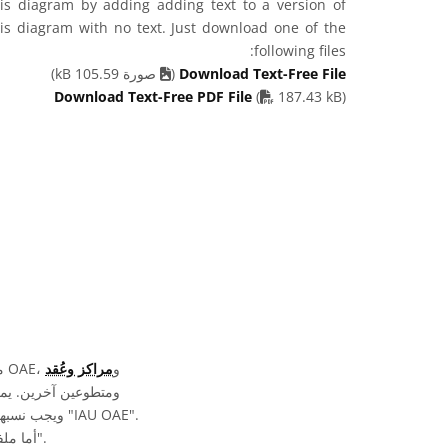
his diagram by adding adding text to a version of
his diagram with no text. Just download one of the
following files:
Download Text-Free File
(
صورة 105.59 kB)
PDF file
Download Text-Free PDF File
(
187.43 kB)
تمّت كتابة وترجمة ومراجعة تسميات الرسومات المعروضة على موقع OAE من خلال جهد جماعي من قِبل OAE، و
مراكز وعُقد
أما ملفات الوسائط نفسها فقد تخضع لتراخيص مختلفة (انظر أعلاه) ويجب نسبها كما هو موضح في قسم "الحقوق".