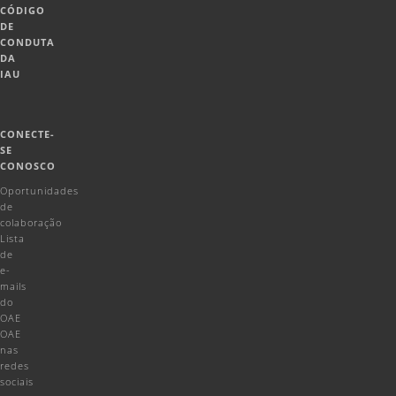
CÓDIGO
DE
CONDUTA
DA
IAU
CONECTE-
SE
CONOSCO
Oportunidades
de
colaboração
Lista
de
e-
mails
do
OAE
OAE
nas
redes
sociais