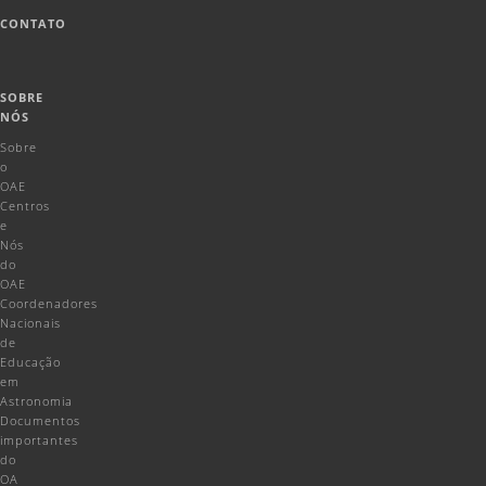
CONTATO
SOBRE
NÓS
Sobre
o
OAE
Centros
e
Nós
do
OAE
Coordenadores
Nacionais
de
Educação
em
Astronomia
Documentos
importantes
do
OA