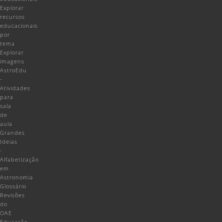
Explorar
recursos
educacionais
por
tema
Explorar
imagens
AstroEdu
-
Atividades
para
sala
de
aula
Grandes
Ideias
-
Alfabetização
em
Astronomia
Glossário
Revisões
do
OAE
Educação