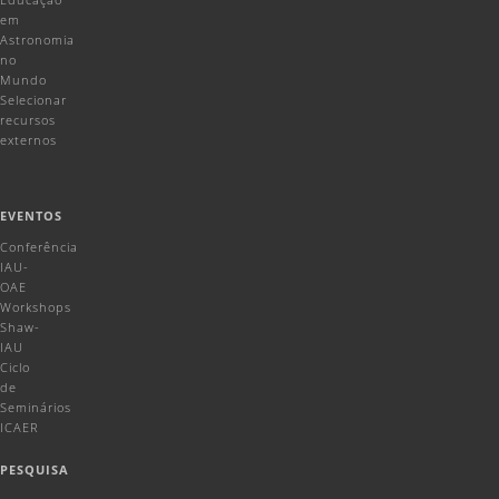
em
Astronomia
no
Mundo
Selecionar
recursos
externos
EVENTOS
Conferência
IAU-
OAE
Workshops
Shaw-
IAU
Ciclo
de
Seminários
ICAER
PESQUISA