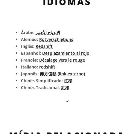
IDIOMAS
Árabe:
الانزياح الأحمر
Alemão:
Rotverschiebung
Inglês:
Redshift
Espanhol:
Desplazamiento al rojo
Francês:
Décalage vers le rouge
Italiano:
redshift
Japonês:
赤方偏移 (link externo)
Chinês Simplificado:
红移
Chinês Tradicional:
紅移