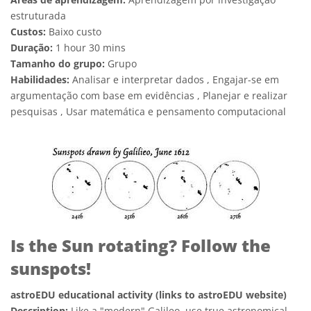
estruturada
Custos:
Baixo custo
Duração:
1 hour 30 mins
Tamanho do grupo:
Grupo
Habilidades:
Analisar e interpretar dados , Engajar-se em
argumentação com base em evidências , Planejar e realizar
pesquisas , Usar matemática e pensamento computacional
Is the Sun rotating? Follow the
sunspots!
astroEDU educational activity (links to astroEDU website)
Description:
Like a "modern" Galileo, use true astronomical