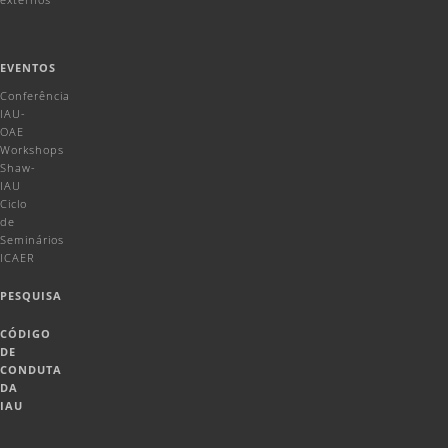
EVENTOS
Conferência
IAU-
OAE
Workshops
Shaw-
IAU
Ciclo
de
Seminários
ICAER
PESQUISA
CÓDIGO
DE
CONDUTA
DA
IAU