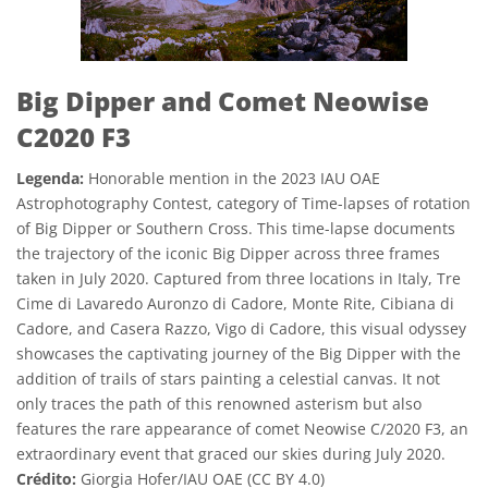
Big Dipper and Comet Neowise
C2020 F3
Legenda:
Honorable mention in the 2023 IAU OAE
Astrophotography Contest, category of Time-lapses of rotation
of Big Dipper or Southern Cross. This time-lapse documents
the trajectory of the iconic Big Dipper across three frames
taken in July 2020. Captured from three locations in Italy, Tre
Cime di Lavaredo Auronzo di Cadore, Monte Rite, Cibiana di
Cadore, and Casera Razzo, Vigo di Cadore, this visual odyssey
showcases the captivating journey of the Big Dipper with the
addition of trails of stars painting a celestial canvas. It not
only traces the path of this renowned asterism but also
features the rare appearance of comet Neowise C/2020 F3, an
extraordinary event that graced our skies during July 2020.
Crédito:
Giorgia Hofer/IAU OAE (CC BY 4.0)