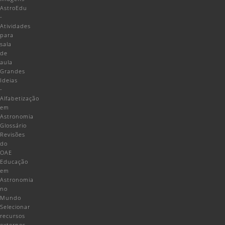
AstroEdu
-
Atividades
para
sala
de
aula
Grandes
Ideias
-
Alfabetização
em
Astronomia
Glossário
Revisões
do
OAE
Educação
em
Astronomia
no
Mundo
Selecionar
recursos
externos