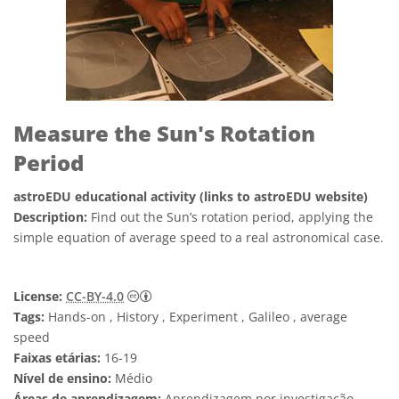
Measure the Sun's Rotation
Period
astroEDU educational activity (links to astroEDU website)
Description:
Find out the Sun’s rotation period, applying the
simple equation of average speed to a real astronomical case.
Creative Commons Attribution 4.0 Internat
License:
CC-BY-4.0
Tags:
Hands-on , History , Experiment , Galileo , average
speed
Faixas etárias:
16-19
Nível de ensino:
Médio
Áreas de aprendizagem:
Aprendizagem por investigação