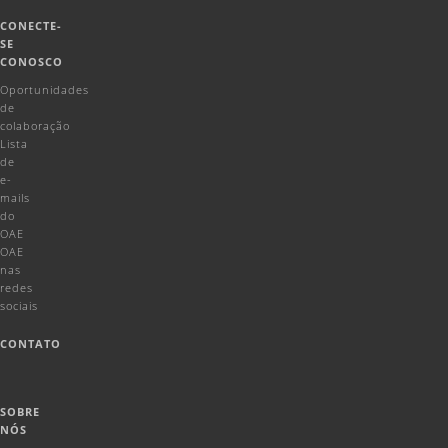
CONECTE-
SE
CONOSCO
Oportunidades
de
colaboração
Lista
de
e-
mails
do
OAE
OAE
nas
redes
sociais
CONTATO
SOBRE
NÓS