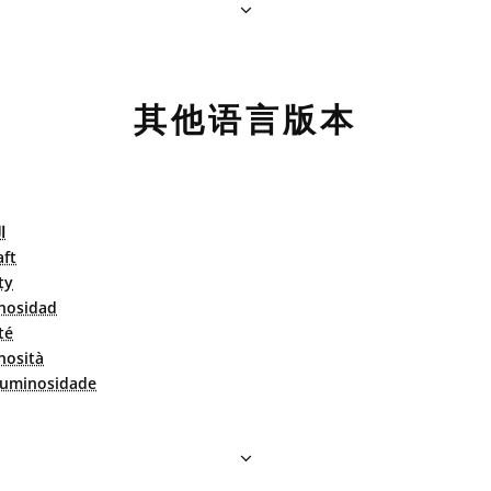
其他语言版本
ا
aft
ty
nosidad
té
nosità
uminosidade