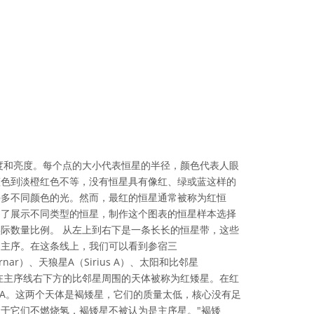
度和亮度。每个点的大小代表恒星的半径，颜色代表人眼
蓝色到淡橙红色不等，没有恒星具有像红、绿或蓝这样的
许多不同颜色的光。然而，最红的恒星通常被称为红恒
为了展示不同类型的恒星，制作这个图表的恒星样本选择
际数量比例。 从左上到右下是一条长长的恒星带，这些
为主序。在这条线上，我们可以看到参宿三
ernar）、天狼星A（Sirius A）、太阳和比邻星
）等恒星。在主序线右下方的比邻星周围的天体被称为红矮星。在红
lu-1 A。这两个天体是褐矮星，它们的质量太低，核心没有足
于它们不燃烧氢，褐矮星不被认为是主序星。"褐矮