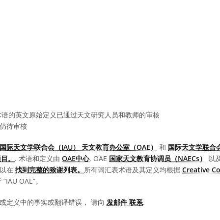
语的英文原始定义已通过天文研究人员和教师的审核
仍待审核
国际天文学联合会（IAU） 天文教育办公室（OAE）
和
国际天文学联合会
项目。
. 术语和定义由
OAE中心
, OAE
国家天文教育协调员（NAECs）
以
可以在
找到完整的致谢列表。
所有词汇表术语及其定义均根据
Creative 
IAU OAE”。
或定义中的事实或翻译错误， 请向
发邮件 联系
.