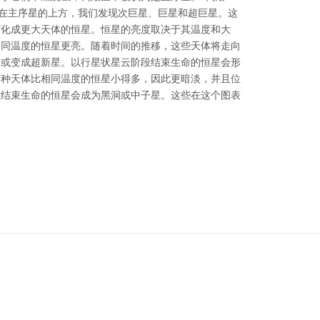
 在主序星的上方，我们发现次巨星、巨星和超巨星。这
演化成更大天体的恒星。恒星的亮度取决于其温度和大
相同温度的恒星更亮。随着时间的推移，这些天体将走向
段或变成超新星。以行星状星云阶段结束生命的恒星会形
这种天体比相同温度的恒星小得多，因此更暗淡，并且位
星结束生命的恒星会成为黑洞或中子星。这些在这个图表
可协议 署名 4.0 国际 (CC BY 4.0) 图标