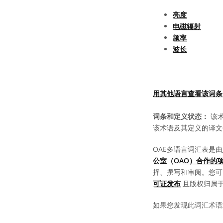
亮度
电磁辐射
频率
波长
用其他语言查看该词条
词条和定义状态：
该术
该术语及其定义的译文
OAE多语言词汇表是由
公室（OAO）合作的
择、撰写和审阅。您
可证发布
且版权归属于 “
如果您发现此词汇术语