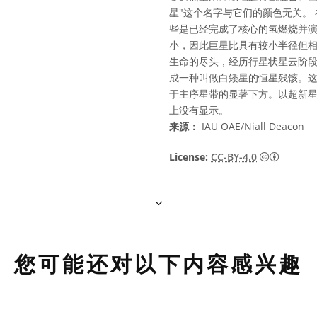
星"这个名字与它们的颜色无关。
些是已经完成了核心的氢燃烧并
小，因此巨星比具有较小半径但
生命的尽头，经历行星状星云阶
成一种叫做白矮星的恒星残骸。
于主序星带的显著下方。以超新
上没有显示。
来源：
IAU OAE/Niall Deacon
知识共享许
License:
CC-BY-4.0
您可能还对以下内容感兴趣