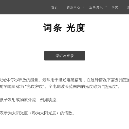
首页
资源中心
活动资讯
研究
词条 光度
词汇表目录
发光体每秒释放的能量。最常用于描述电磁辐射，在这种情况下需要指定
的能量称为 "光度密度"。全电磁波长范围内的光度称为 "热光度"。
微子发射或物质外流，例如喷流。
表示为太阳光度（称为太阳光度）的倍数。