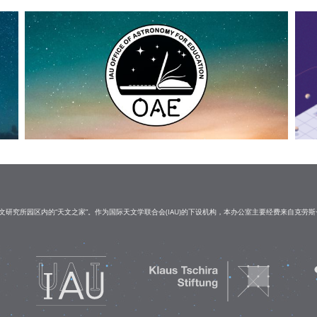
研究所园区内的“天文之家”。作为国际天文学联合会(IAU)的下设机构，本办公室主要经费来自克劳斯·