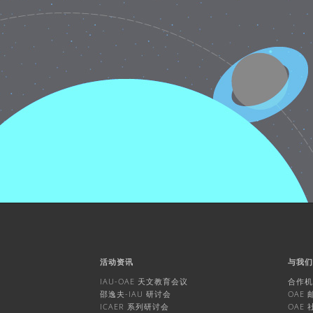
活动资讯
与我
IAU-OAE 天文教育会议
合作
邵逸夫-IAU 研讨会
OAE
ICAER 系列研讨会
OAE