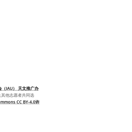
（IAU） 天文推广办
及其他志愿者共同选
Commons CC BY-4.0许