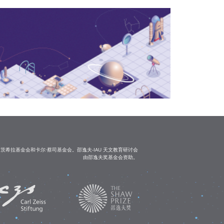
茨希拉基金会和卡尔·蔡司基金会。邵逸夫-IAU 天文教育研讨会
由邵逸夫奖基金会资助。