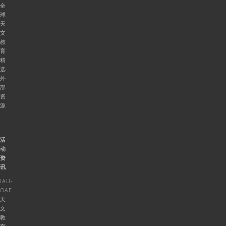
全
球
天
文
教
育
精
选
外
部
资
源
活
动
资
讯
IAU-
OAE
天
文
教