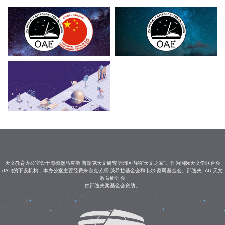
天文教育办公室设于海德堡马克斯·普朗克天文研究所园区内的“天文之家”。作为国际天文学联合会
(IAU)的下设机构，本办公室主要经费来自克劳斯·茨希拉基金会和卡尔·蔡司基金会。邵逸夫-IAU 天文
教育研讨会
由邵逸夫奖基金会资助。