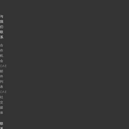
与
我
们
联
系
合
作
机
会
OAE
邮
件
列
表
OAE
社
交
媒
体
联
系