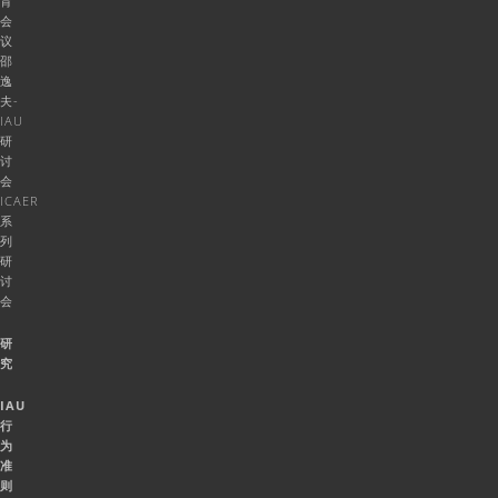
育
会
议
邵
逸
夫-
IAU
研
讨
会
ICAER
系
列
研
讨
会
研
究
IAU
行
为
准
则