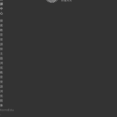
源
中
心
搜
索
教
育
资
源
按
主
题
浏
览
教
育
资
源
浏
览
图
像
AstroEdu
-