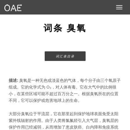
Toggle n
词条 臭氧
词汇表目录
描述:
臭氧是一种无色或淡蓝色的气体，每个分子由三个氧原子
组成。它的化学式为 O₃，对人体有毒。它在大气中的比例很
小，在某些区域可能不超过百万分之一。根据臭氧所在的位置
不同，它可以保护或危害地球上的生命。
大部分臭氧位于平流层，它在那里起到保护地球表面免受太阳
紫外线辐射的作用。由于人类将氯氟烃引入大气层，臭氧层的
保护作用已经减弱，从而增加了患皮肤癌、白内障和免疫系统