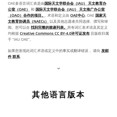
OAE多语言词汇表是由
国际天文学联合会（IAU） 天文教育办
公室（OAE）
和
国际天文学联合会（IAU） 天文推广办公室
（OAO）合作的项目。
. 术语和定义由
OAE中心
, OAE
国家天
文教育协调员（NAECs）
以及其他志愿者共同选择、撰写和审
阅。您可以在
找到完整的致谢列表。
所有词汇表术语及其定义
均根据
Creative Commons CC BY-4.0许可证发布
且版权归属
于 “IAU OAE”。
如果您发现此词汇术语或定义中的事实或翻译错误， 请向
发邮
件 联系
.
其他语言版本