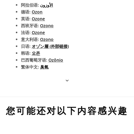
阿拉伯语:
الأوزون
德语:
Ozon
英语:
Ozone
西班牙语:
Ozono
法语:
Ozone
意大利语:
Ozono
日语:
オゾン層 (外部链接)
韩语:
오존
巴西葡萄牙语:
Ozônio
繁体中文:
臭氧
您可能还对以下内容感兴趣