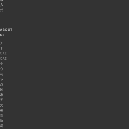
方
式
ABOUT
US
关
于
OAE
OAE
中
心
与
节
点
国
家
天
文
教
育
协
调