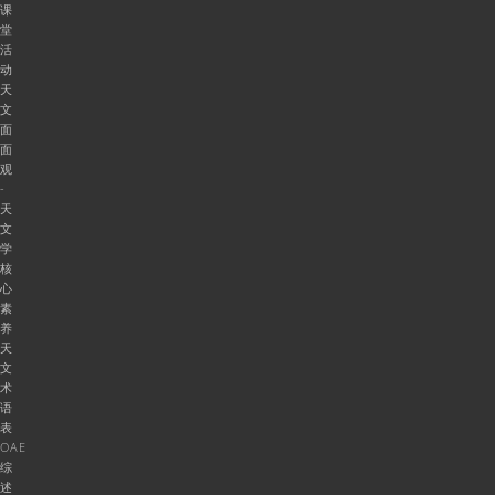
课
堂
活
动
天
文
面
面
观
-
天
文
学
核
心
素
养
天
文
术
语
表
OAE
综
述