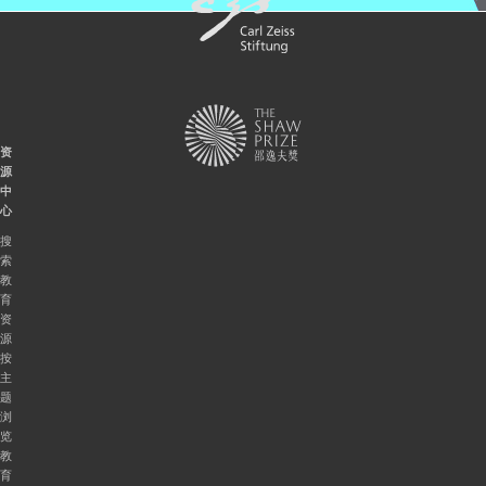
资
源
中
心
搜
索
教
育
资
源
按
主
题
浏
览
教
育