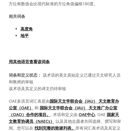
方位角数值会比现代标准的方位角值偏移180度。
相关词条
高度角
地平
用其他语言查看该词条
词条和定义状态：
该术语的英文原始定义已通过天文研究人员
和教师的审核
该术语及其定义的译文仍待审核
OAE多语言词汇表是由
国际天文学联合会（IAU） 天文教育办
公室（OAE）
和
国际天文学联合会（IAU） 天文推广办公室
（OAO）合作的项目。
. 术语和定义由
OAE中心
, OAE
国家天
文教育协调员（NAECs）
以及其他志愿者共同选择、撰写和审
阅。您可以在
找到完整的致谢列表。
所有词汇表术语及其定义