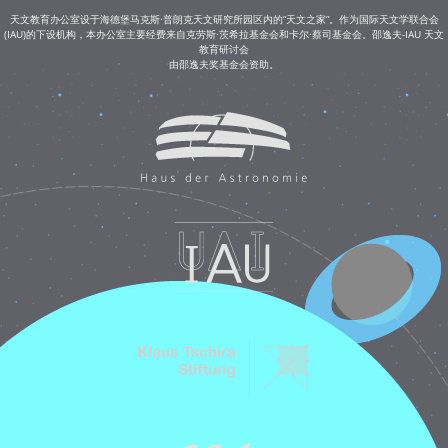
天文教育办公室设于海德堡马克斯·普朗克天文研究所园区内的“天文之家”。作为国际天文学联合会
(IAU)的下设机构，本办公室主要经费来自克劳斯·茨希拉基金会和卡尔·蔡司基金会。邵逸夫-IAU 天文
教育研讨会
由邵逸夫奖基金会资助。