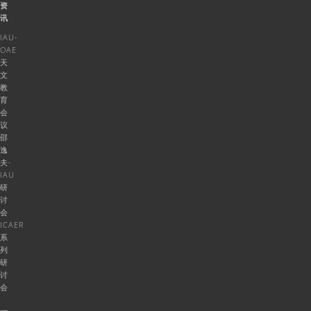
资
讯
IAU-
OAE
天
文
教
育
会
议
邵
逸
夫-
IAU
研
讨
会
ICAER
系
列
研
讨
会