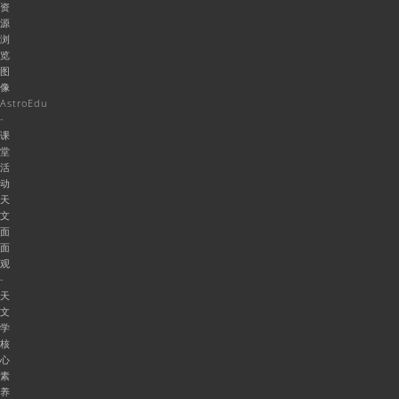
资
源
浏
览
图
像
AstroEdu
-
课
堂
活
动
天
文
面
面
观
-
天
文
学
核
心
素
养