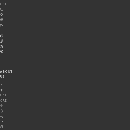
OAE
社
交
媒
体
联
系
方
式
ABOUT
US
关
于
OAE
OAE
中
心
与
节
点