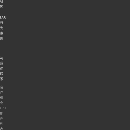
研
究
IAU
行
为
准
则
与
我
们
联
系
合
作
机
会
OAE
邮
件
列
表