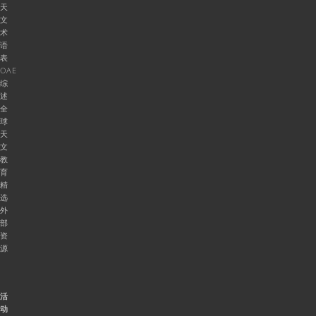
天
文
术
语
表
OAE
综
述
全
球
天
文
教
育
精
选
外
部
资
源
活
动