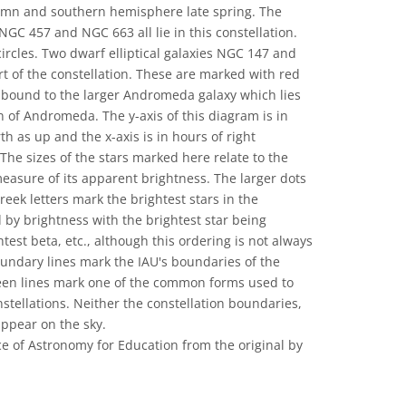
umn and southern hemisphere late spring. The
GC 457 and NGC 663 all lie in this constellation.
ircles. Two dwarf elliptical galaxies NGC 147 and
rt of the constellation. These are marked with red
ly bound to the larger Andromeda galaxy which lies
on of Andromeda. The y-axis of this diagram is in
th as up and the x-axis is in hours of right
 The sizes of the stars marked here relate to the
easure of its apparent brightness. The larger dots
reek letters mark the brightest stars in the
 by brightness with the brightest star being
test beta, etc., although this ordering is not always
oundary lines mark the IAU's boundaries of the
reen lines mark one of the common forms used to
nstellations. Neither the constellation boundaries,
appear on the sky.
e of Astronomy for Education from the original by
可协议 署名 4.0 国际 (CC BY 4.0) 图标