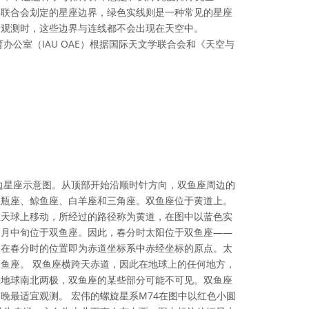
学联合会划定的星座边界，绿色实线则是一种常见的星座
际观测时，这些边界与连线都不会出现在天空中。
办公室（IAU OAE）根据国际天文学联合会和《天空与
可协议 署名 4.0 国际 (CC BY 4.0) 图标
边星座示意图。从顶部开始沿顺时针方向，双鱼座周边的
宝瓶座、鲸鱼座、白羊座和三角座。双鱼座位于黄道上。
在天球上移动，所经过的路径称为黄道，在图中以蓝色实
四月中旬位于双鱼座。因此，春分时太阳位于双鱼座——
阳在春分时的位置即为赤道坐标系中赤经坐标的原点。太
鱼座。 双鱼座横跨天赤道，因此在地球上的任何地方，
在地球南北两极，双鱼座的某些部分可能不可见。双鱼座
晚最适宜观测。 宏伟的螺旋星系M74在图中以红色小圆