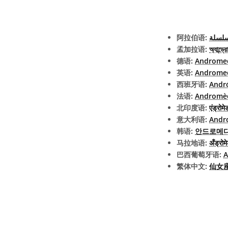
阿拉伯语:
سلسلة
孟加拉语:
অ্যান্ড্
德语:
Androme
英语:
Androme
西班牙语:
Andr
法语:
Andromè
北印度语:
एंड्रोमे
意大利语:
Andr
韩语:
안드로메
马拉地语:
अँड्रोम
巴西葡萄牙语:
A
繁体中文:
仙女