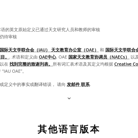
语的英文原始定义已通过天文研究人员和教师的审核
仍待审核
国际天文学联合会（IAU） 天文教育办公室（OAE）
和
国际天文学联合会
项目。
. 术语和定义由
OAE中心
, OAE
国家天文教育协调员（NAECs）
以
可以在
找到完整的致谢列表。
所有词汇表术语及其定义均根据
Creative 
IAU OAE”。
或定义中的事实或翻译错误， 请向
发邮件 联系
.
其他语言版本