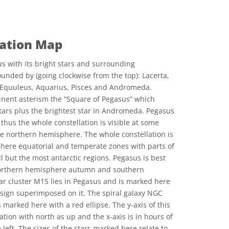
lation Map
s with its bright stars and surrounding
ounded by (going clockwise from the top): Lacerta,
 Equuleus, Aquarius, Pisces and Andromeda.
inent asterism the “Square of Pegasus” which
 stars plus the brightest star in Andromeda. Pegasus
 thus the whole constellation is visible at some
he northern hemisphere. The whole constellation is
phere equatorial and temperate zones with parts of
ll but the most antarctic regions. Pegasus is best
 northern hemisphere autumn and southern
r cluster M15 lies in Pegasus and is marked here
s sign superimposed on it. The spiral galaxy NGC
 marked here with a red ellipse. The y-axis of this
ation with north as up and the x-axis is in hours of
 left. The sizes of the stars marked here relate to