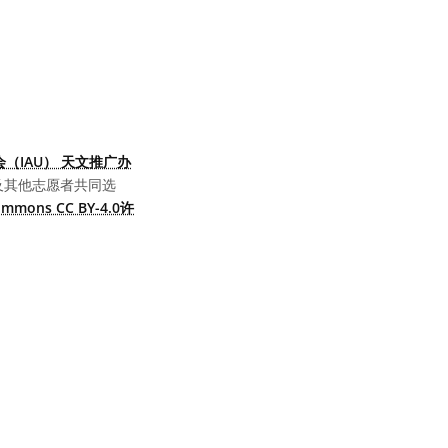
（IAU） 天文推广办
及其他志愿者共同选
Commons CC BY-4.0许