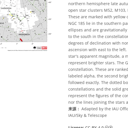
northern hemisphere late aut
open star clusters M52, M103, N
These are marked with yellow c
NGC 185 lie in the southern pa
ellipses and are gravitational
to the south in the constellati
degrees of declination with nor
ascension with east to the left.
star's apparent magnitude, a m
represent brighter stars. The G
constellation. These are ranked
labeled alpha, the second brigh
followed exactly. The dotted b
constellations and the solid g
represent the figures of the co
nor the lines joining the stars 
来源：
Adapted by the IAU Offic
IAU/Sky & Telescope
知识共享许
License:
CC-BY-4.0