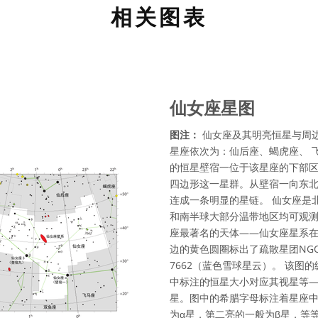
相关图表
仙女座星图
图注：
仙女座及其明亮恒星与周
星座依次为：仙后座、蝎虎座、 
的恒星壁宿一位于该星座的下部
四边形这一星群。从壁宿一向东
连成一条明显的星链。 仙女座是
和南半球大部分温带地区均可观测
座最著名的天体——仙女座星系在
边的黄色圆圈标出了疏散星团NGC
7662（蓝色雪球星云）。 该
中标注的恒星大小对应其视星等
星。图中的希腊字母标注着星座
为α星，第二亮的一般为β星，等