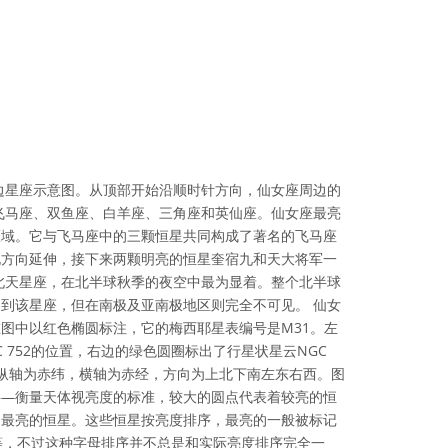
边星座示意图。从顶部开始沿顺时针方向，仙女座周边的
飞马座、双鱼座、白羊座、三角座和英仙座。仙女座最亮
区域。它与飞马座中的三颗恒星共同构成了著名的飞马座
北方向延伸，接下来两颗明亮的恒星奎宿九和天大将军一
北天星座，在北半球秋季的夜空中最为显着。整个北半球
到该星座，但在南极及亚南极地区则完全不可见。 仙女
图中以红色椭圆标注，它的梅西耶星表编号是M31。左
 752的位置，右边的绿色圆圈标出了行星状星云NGC
图的纵轴为赤纬，横轴为赤经，方向为上北下南左东右西。图
——衡量天体视亮度的标准，较大的圆点代表着较亮的恒
中最亮的恒星。这些恒星按亮度排序，最亮的一般被标记
等，不过这种字母排序并不总是和实际亮度排序完全一