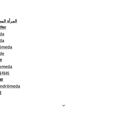
المرأة الم
রোমিডা
da
da
ómeda
de
डा
omeda
다자리
ेडा
ndrômeda
座