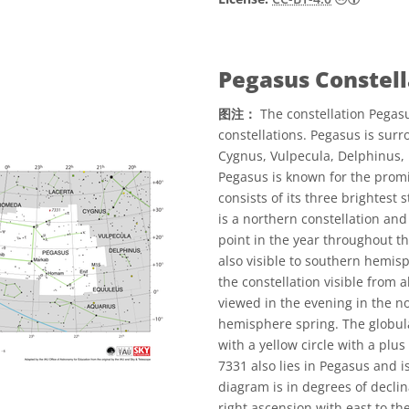
Pegasus Constel
图注：
The constellation Pegasu
constellations. Pegasus is surr
Cygnus, Vulpecula, Delphinus,
Pegasus is known for the prom
consists of its three brightest
is a northern constellation and
point in the year throughout t
also visible to southern hemis
the constellation visible from a
viewed in the evening in the
hemisphere spring. The globula
with a yellow circle with a plu
7331 also lies in Pegasus and is
diagram is in degrees of declin
right ascension with east to the