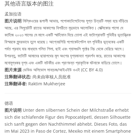
其他语言版本的图注
孟加拉语
图片说明
মিল্কিওয়ের রূপালী আভায়, পপোকাটেপেটেলের সুপ্ত চিত্রটি লম্বা হয়ে দাঁড়িয়ে
আছে, এর সিলুয়েটটি রাতের আকাশের বিপরীতে মৃদুভাবে আলোকিত। মেক্সিকোর পাসো দে
কর্টেজে ২০২৩ সালের মে মাসে একটি স্মার্টফোন দিয়ে তোলা এই ফটোগ্রাফটি পৃথিবীর ভূতাত্ত্বিক
বিস্ময়কে সুন্দরভাবে তুলে ধরেছে। আগ্নেয়গিরি পপোকেটপেটল হল পৃথিবীর ভূত্বকের একটি
পর্বত প্রবাহ যার মাধ্যমে গলিত শিলা, ছাই এবং গ্যাসগুলি পৃষ্ঠের নিচ থেকে বেরিয়ে আসে।
উপরন্তু, ফটোটি আমাদের ছায়াপথের মূল অংশের দৃশ্যমানতা প্রদর্শন করে, রাতের আকাশের
মনোমুগ্ধকর দৃশ্য এবং একটি নাটকীয় এবং প্রাণবন্ত প্রাকৃতিক ঘটনাকে বাড়িয়ে তোলে।
图片来源
ডেভিড অলিভোস সানচেজ/আইএইউ ওএই (CC BY 4.0)
注释翻译状态:
尚未由审核人员批准
注释翻译者:
Raktim Mukherjee
德语
图片说明
Unter dem silbernen Schein der Milchstraße erhebt
sich die schlafende Figur des Popocatépetl, dessen Silhouette
sich sanft gegen den Nachthimmel abhebt. Dieses Foto, das
im Mai 2023 in Paso de Cortez, Mexiko mit einem Smartphone