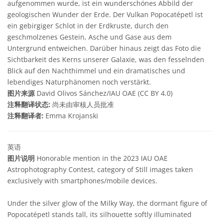
aufgenommen wurde, ist ein wunderschönes Abbild der
geologischen Wunder der Erde. Der Vulkan Popocatépetl ist
ein gebirgiger Schlot in der Erdkruste, durch den
geschmolzenes Gestein, Asche und Gase aus dem
Untergrund entweichen. Darüber hinaus zeigt das Foto die
Sichtbarkeit des Kerns unserer Galaxie, was den fesselnden
Blick auf den Nachthimmel und ein dramatisches und
lebendiges Naturphänomen noch verstärkt.
图片来源
David Olivos Sánchez/IAU OAE (CC BY 4.0)
注释翻译状态:
尚未由审核人员批准
注释翻译者:
Emma Krojanski
英语
图片说明
Honorable mention in the 2023 IAU OAE
Astrophotography Contest, category of Still images taken
exclusively with smartphones/mobile devices.
Under the silver glow of the Milky Way, the dormant figure of
Popocatépetl stands tall, its silhouette softly illuminated