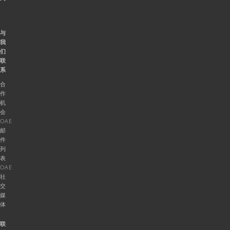
与
我
们
联
系
合
作
机
会
OAE
邮
件
列
表
OAE
社
交
媒
体
联