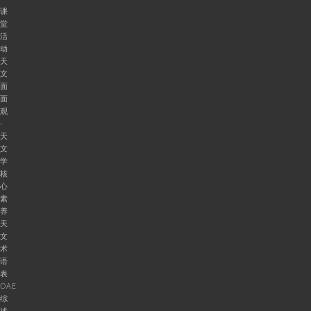
课
堂
活
动
天
文
面
面
观
-
天
文
学
核
心
素
养
天
文
术
语
表
OAE
综
述