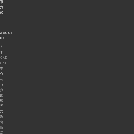
系
方
式
ABOUT
US
关
于
OAE
OAE
中
心
与
节
点
国
家
天
文
教
育
协
调