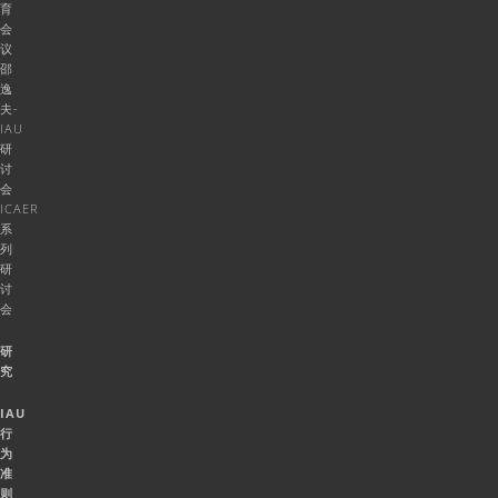
育
会
议
邵
逸
夫-
IAU
研
讨
会
ICAER
系
列
研
讨
会
研
究
IAU
行
为
准
则