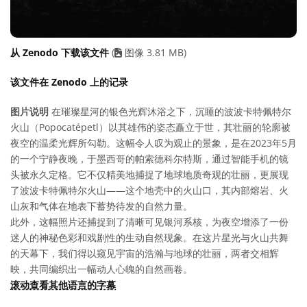
从 Zenodo 下载该文件
(
图像 3.81 MB)
该文件在 Zenodo 上的记录
图片说明
在璀璨星河的银色光辉沐浴之下，沉睡的波波卡特佩特尔
火山（Popocatépetl）以其雄伟的姿态矗立于世，其壮丽的轮廓被
夜空的温柔光辉所勾勒。这幅令人叹为观止的景象，是在2023年5月
的一个宁静夜晚，于墨西哥的帕索德科尔特斯，通过智能手机的镜
头被永久定格。它不仅精美地捕捉了地球地质奇观的壮丽，更展现
了波波卡特佩特尔火山——这个地壳中的火山口，其内部熔岩、火
山灰和气体在地表下蓄势待发的自然力量。
此外，这幅照片还捕捉到了清晰可见银河系核，为夜空增添了一份
迷人的神秘色彩和戏剧性的生动自然现象。在这片星光与火山共舞
的天幕下，我们得以窥见宇宙的浩瀚与地球的壮丽，两者交相辉
映，共同编织出一幅动人心魄的自然画卷。
滚动查看其他语言的字幕