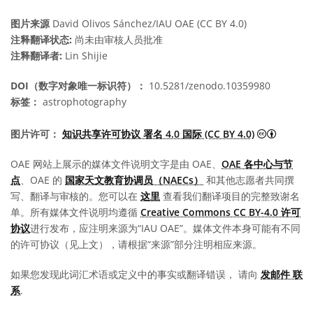
图片来源
David Olivos Sánchez/IAU OAE (CC BY 4.0)
注释翻译状态:
尚未由审核人员批准
注释翻译者:
Lin Shijie
DOI（数字对象唯一标识符）：
10.5281/zenodo.10359980
标签：
astrophotography
知识共享许
图片许可：
知识共享许可协议 署名 4.0 国际 (CC BY 4.0)
OAE 网站上展示的媒体文件说明文字是由 OAE、
OAE 各中心与节
点
、OAE 的
国家天文教育协调员（NAECs）
和其他志愿者共同撰
写、翻译与审核的。您可以在
这里
查看我们翻译项目的完整致谢名
单。所有媒体文件说明均遵循
Creative Commons CC BY-4.0 许可
协议
进行发布，应注明来源为“IAU OAE”。媒体文件本身可能有不同
的许可协议（见上文），请根据“来源”部分注明相应来源。
如果您发现此词汇术语或定义中的事实或翻译错误， 请向
发邮件 联
系
.