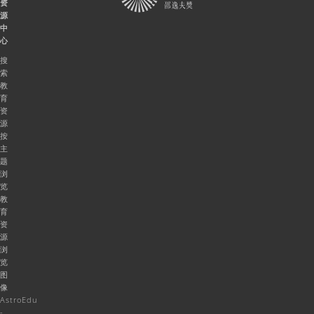
资
源
中
心
搜
索
教
育
资
源
按
主
题
浏
览
教
育
资
源
浏
览
图
像
AstroEdu
-