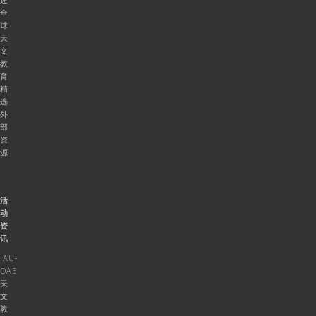
全
球
天
文
教
育
精
选
外
部
资
源
活
动
资
讯
IAU-
OAE
天
文
教