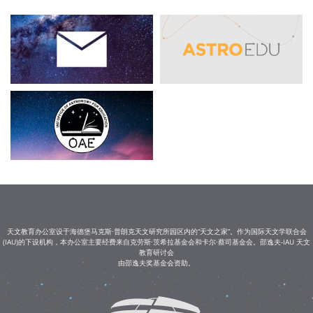
天文教育办公室设于海德堡马克斯·普朗克天文研究所园区内的“天文之家”。作为国际天文学联合会
(IAU)的下设机构，本办公室主要经费来自克劳斯·茨希拉基金会和卡尔·蔡司基金会。邵逸夫-IAU 天文
教育研讨会
由邵逸夫奖基金会资助。