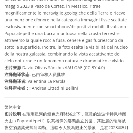
maggio 2023 a Paso de Cortez, in Messico, ritrae
magnificamente le meraviglie geologiche della Terra e riceve
una menzione d'onore nella categoria Immagini fisse scattate
esclusivamente con smartphone/dispositivi mobili. Il vulcano
Popocatépetl è una bocca montuosa nella crosta terrestre
attraverso la quale roccia fusa, cenere e gas fuoriescono da
sotto la superficie. Inoltre, la foto esalta la visibilità del nucleo
della nostra galassia, combinando la vista accattivante del
cielo notturno e un fenomeno naturale drammatico e vivido.
图片来源
David Olivos Sánchez/IAU OAE (CC BY 4.0)
注释翻译状态:
已由审核人员批准
注释翻译者:
Valentina La Parola
注释审校者：:
Andrea Cittadini Bellini
繁体中文
图片说明
在璀璨星河的銀色光輝沐浴之下，沉睡的波波卡特佩特爾
火山（Popocatépetl）以其雄偉的姿態矗立於世，其壯麗的輪廓被
夜空的溫柔光輝所勾勒。這幅令人歎為觀止的景象，是在2023年5月