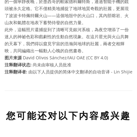
的一個寧靜夜晚，於墨西哥的帕索德科爾特斯，通過智能手機的鏡
頭被永久定格。它不僅精美地捕捉了地球地質奇觀的壯麗，更展現
了波波卡特佩特爾火山——這個地殼中的火山口，其內部熔岩、火
山灰和氣體在地表下蓄勢待發的自然力量。
此外，這幅照片還捕捉到了清晰可見銀河系核，為夜空增添了一份
迷人的神祕色彩和戲劇性的生動自然現象。在這片星光與火山共舞
的天幕下，我們得以窺見宇宙的浩瀚與地球的壯麗，兩者交相輝
映，共同編織出一幅動人心魄的自然畫卷。
图片来源
David Olivos Sánchez/IAU OAE (CC BY 4.0)
注释翻译状态:
尚未由审核人员批准
注释翻译者:
由以下人员提供的简体中文翻译的自动音译 - Lin Shijie
您可能还对以下内容感兴趣