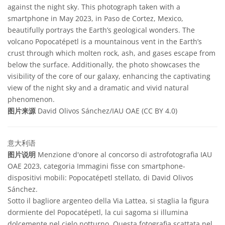
against the night sky. This photograph taken with a
smartphone in May 2023, in Paso de Cortez, Mexico,
beautifully portrays the Earth’s geological wonders. The
volcano Popocatépetl is a mountainous vent in the Earth’s
crust through which molten rock, ash, and gases escape from
below the surface. Additionally, the photo showcases the
visibility of the core of our galaxy, enhancing the captivating
view of the night sky and a dramatic and vivid natural
phenomenon.
图片来源
David Olivos Sánchez/IAU OAE (CC BY 4.0)
意大利语
图片说明
Menzione d'onore al concorso di astrofotografia IAU
OAE 2023, categoria Immagini fisse con smartphone-
dispositivi mobili: Popocatépetl stellato, di David Olivos
Sánchez.
Sotto il bagliore argenteo della Via Lattea, si staglia la figura
dormiente del Popocatépetl, la cui sagoma si illumina
dolcemente nel cielo notturno. Questa fotografia scattata nel