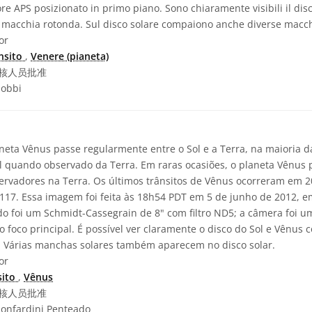
 APS posizionato in primo piano. Sono chiaramente visibili il disc
acchia rotonda. Sul disco solare compaiono anche diverse macchi
or
ansito
,
Venere (pianeta)
核人员批准
iobbi
eta Vênus passe regularmente entre o Sol e a Terra, na maioria d
l quando observado da Terra. Em raras ocasiões, o planeta Vênus
servadores na Terra. Os últimos trânsitos de Vênus ocorreram em 
2117. Essa imagem foi feita às 18h54 PDT em 5 de junho de 2012, 
do foi um Schmidt-Cassegrain de 8" com filtro ND5; a câmera foi
o foco principal. É possível ver claramente o disco do Sol e Vênus
 Várias manchas solares também aparecem no disco solar.
or
sito
,
Vênus
核人员批准
onfardini Penteado