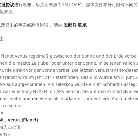
0 许可协议
进行发布，应注明来源为“IAU OAE”。媒体文件本身可能有不
相应来源。
或定义中的事实或翻译错误， 请向
发邮件 联系
.
注
lanet Venus regelmäßig zwischen der Sonne und der Erde vorbeizi
en die meiste Zeit über oder unter der Sonne. In seltenen Fällen 
 Erde direkt vor der Sonne vorbei. Die letzten Venustransite diese
e Transit wird im Jahr 2117 stattfinden. Das Bild wurde am 5. Juni
SA aus aufgenommen. Als Teleskop wurde ein 8"-Schmidt-Cassegra
 war eine Sony NEX5N mit APS-Sensor, die auf den Primärfokus ein
nenscheibe und die Venus als markanter runder Fleck. Auch mehre
e zu sehen.
or
sit
,
Venus (Planet)
核人员批准
anski