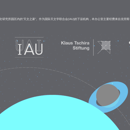
研究所园区内的“天文之家”。作为国际天文学联合会(IAU)的下设机构，本办公室主要经费来自克劳斯·