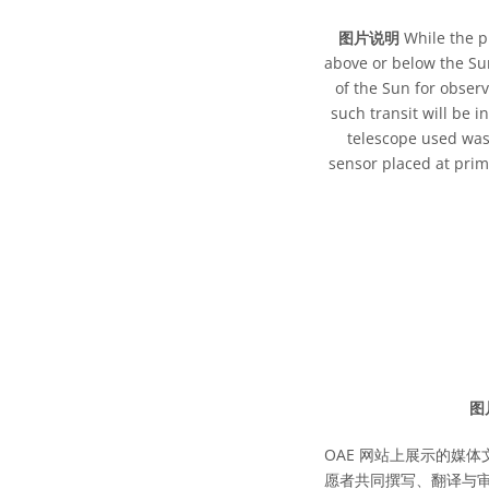
图片说明
While the p
above or below the Su
of the Sun for observ
such transit will be 
telescope used was
sensor placed at prim
图
OAE 网站上展示的媒体
愿者共同撰写、翻译与