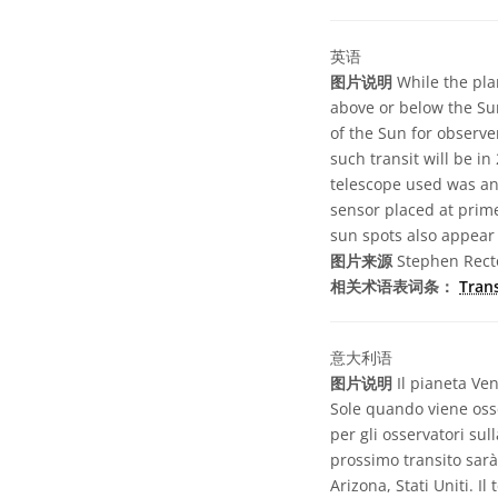
英语
图片说明
While the pla
above or below the Su
of the Sun for observe
such transit will be i
telescope used was an
sensor placed at prime
sun spots also appear 
图片来源
Stephen Rect
相关术语表词条：
Tran
意大利语
图片说明
Il pianeta Ven
Sole quando viene osse
per gli osservatori sul
prossimo transito sarà
Arizona, Stati Uniti. I