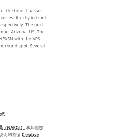
of the time it passes
sses directly in front
respectively. The next
empe, Arizona, US. The
 NEX5N with the APS
nt round spot. Several
知识共享许可协议 Attribution-ShareAlike 3.0 Unported 图标
（NAECs）
和其他志
说明均遵循
Creative