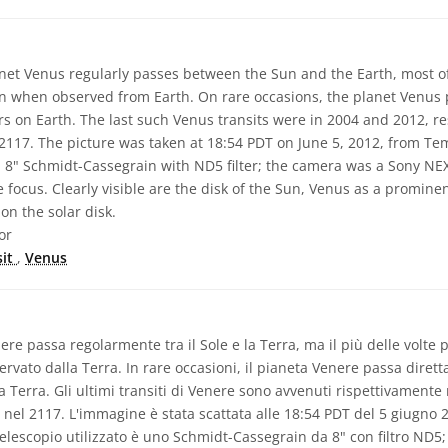
net Venus regularly passes between the Sun and the Earth, most of
n when observed from Earth. On rare occasions, the planet Venus pa
rs on Earth. The last such Venus transits were in 2004 and 2012, re
n 2117. The picture was taken at 18:54 PDT on June 5, 2012, from Te
 8" Schmidt-Cassegrain with ND5 filter; the camera was a Sony NE
 focus. Clearly visible are the disk of the Sun, Venus as a promine
on the solar disk.
or
sit
,
Venus
ere passa regolarmente tra il Sole e la Terra, ma il più delle volte p
rvato dalla Terra. In rare occasioni, il pianeta Venere passa diret
la Terra. Gli ultimi transiti di Venere sono avvenuti rispettivamente 
 nel 2117. L'immagine è stata scattata alle 18:54 PDT del 5 giugno
l telescopio utilizzato è uno Schmidt-Cassegrain da 8" con filtro ND5