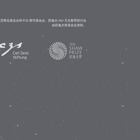
茨希拉基金会和卡尔·蔡司基金会。邵逸夫-IAU 天文教育研讨会
由邵逸夫奖基金会资助。