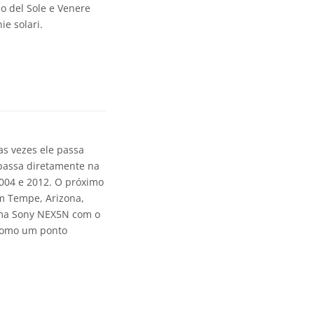
o del Sole e Venere
e solari.
as vezes ele passa
 passa diretamente na
2004 e 2012. O próximo
em Tempe, Arizona,
 uma Sony NEX5N com o
 como um ponto