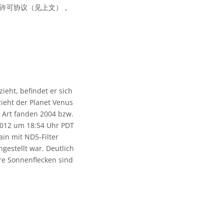
同的许可协议（见上文），
eht, befindet er sich
zieht der Planet Venus
r Art fanden 2004 bzw.
 2012 um 18:54 Uhr PDT
in mit ND5-Filter
gestellt war. Deutlich
re Sonnenflecken sind