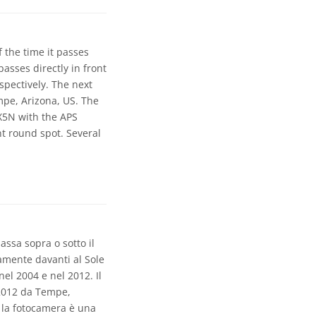
 the time it passes
sses directly in front
spectively. The next
mpe, Arizona, US. The
X5N with the APS
nt round spot. Several
assa sopra o sotto il
tamente davanti al Sole
nel 2004 e nel 2012. Il
 2012 da Tempe,
; la fotocamera è una