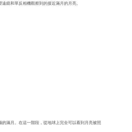
望遠鏡和單反相機觀察到的接近滿月的月亮。
eative Commons Attribution-ShareAlike 3.0 Unported icons
攝的滿月。在這一階段，從地球上完全可以看到月亮被照