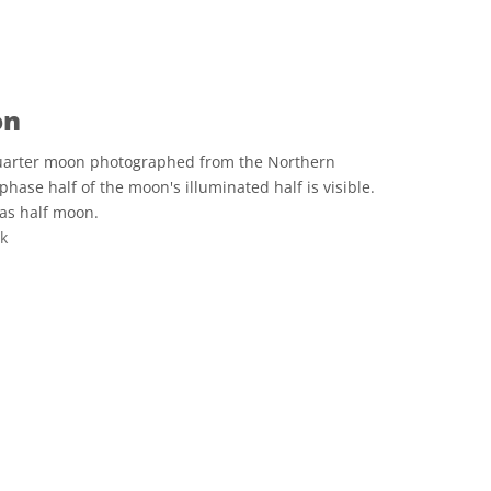
on
quarter moon photographed from the Northern
hase half of the moon's illuminated half is visible.
as half moon.
nk
CC0 1.0) 公眾領域貢獻宣告 icons