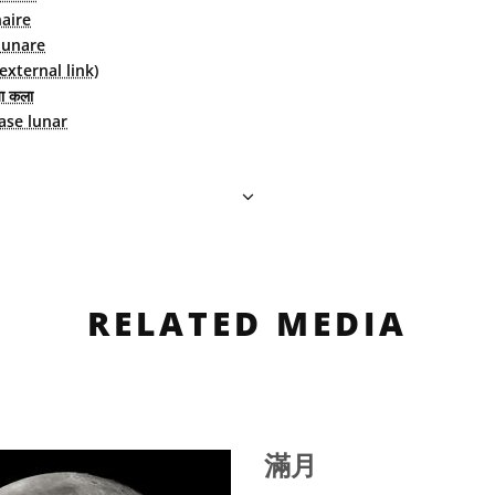
aire
lunare
ternal link)
्या कला
ase lunar
RELATED MEDIA
滿月