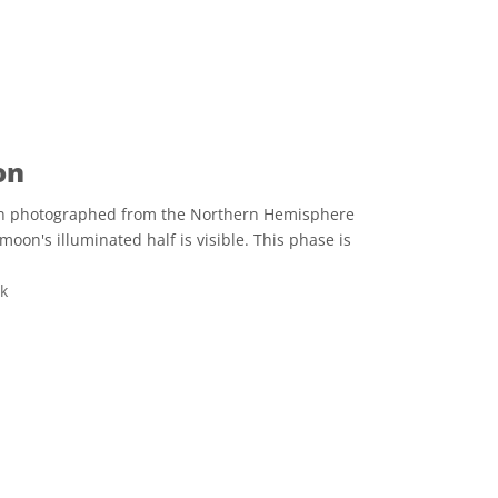
on
on photographed from the Northern Hemisphere
 moon's illuminated half is visible. This phase is
nk
CC0 1.0) 公眾領域貢獻宣告 icons