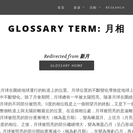
首頁
資源
活動
RESEARCH
GLOSSARY TERM: 月相
Redirected from
新月
GLOSSARY HOME
月球在圍繞地球運行的軌道上的位置。月球位置的不斷變化導致從地球
中不斷變化。除了月食期間，月球總有一半被太陽照亮。隨著月球在圍繞
月球的不同部分被照亮。0度的相位既是上一個朔望月的終點，又是下一
整個軌道上與太陽距離最近的位置。在這個相位處，月球被照亮的是遠離
月球被照亮的部分逐漸增大（稱為盈月期），變為蛾眉月。上弦月（月亮
0度的相位。之後，月球被照亮的部分繼續增大，變為漸盈凸月（呈凸形
後，月球被照亮的部分開始逐漸減小（稱為虧月期），先變為漸虧凸月，再在