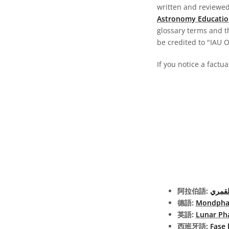
written and reviewed 
Astronomy Educatio
glossary terms and t
be credited to "IAU 
If you notice a factu
阿拉伯語:
لقمري
德語:
Mondpha
英語:
Lunar Ph
西班牙語:
Fase 