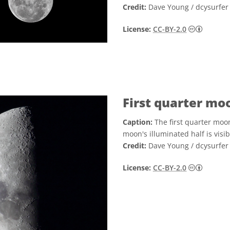
Credit:
Dave Young / dcysurfe
Creativ
License:
CC-BY-2.0
First quarter mo
Caption:
The first quarter moo
moon's illuminated half is visi
Credit:
Dave Young / dcysurfe
Creativ
License:
CC-BY-2.0