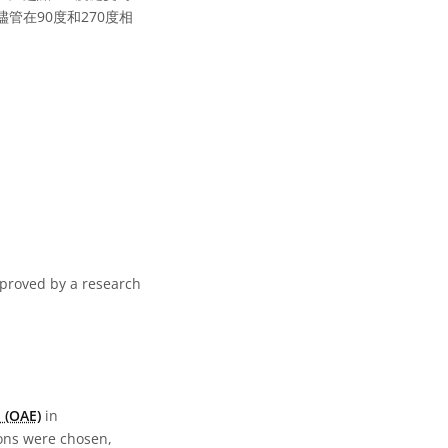
管在90度和270度相
pproved by a research
 (OAE)
in
ions were chosen,