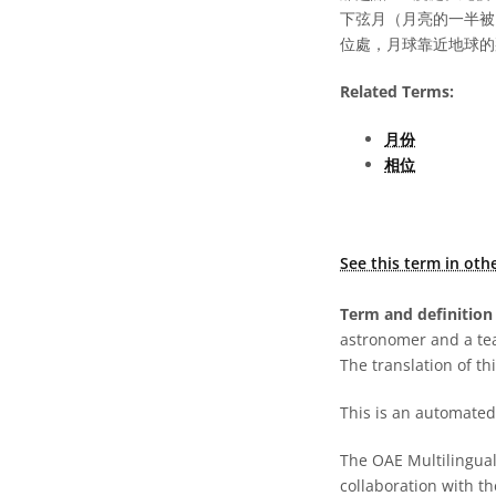
下弦月（月亮的一半被
位處，月球靠近地球的
Related Terms:
月份
相位
See this term in oth
Term and definition 
astronomer and a te
The translation of thi
This is an automated 
The OAE Multilingual 
collaboration with t