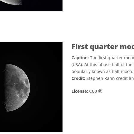
First quarter mo
Caption:
The first quarter mo
(USA). At this phase half of the
popularly known as half moon.
Credit:
Stephen Rahn
credit li
CC0 1.0 通用 (
License:
CC0