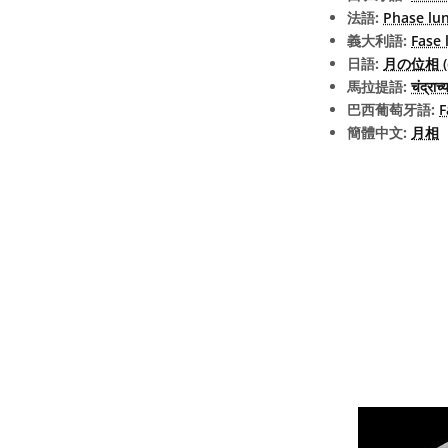
法語:
Phase lun
義大利語:
Fase 
日語:
月の位相 (ex
馬拉提語:
चंद्राच
巴西葡萄牙語:
F
簡體中文:
月相