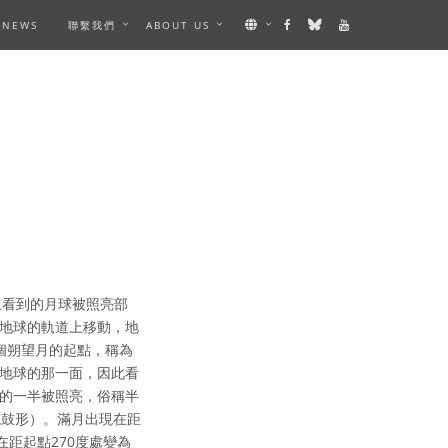
NEWS
聯繫我們
ABOUT US
上看到的月球被照亮部
地球的軌道上移動，地
個朔望月的起點，稱為
地球的那一面，因此看
的一半被照亮，俗稱半
或鼓形）。滿月出現在距
距起點270度處變為