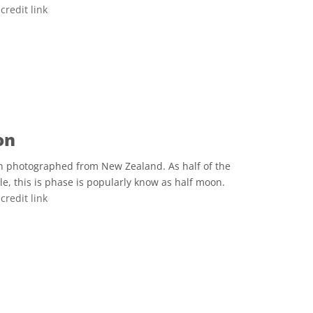
r
credit link
e Commons Attribution 2.0 Generic icons
on
n photographed from New Zealand. As half of the
ble, this is phase is popularly know as half moon.
r
credit link
e Commons Attribution 2.0 Generic icons