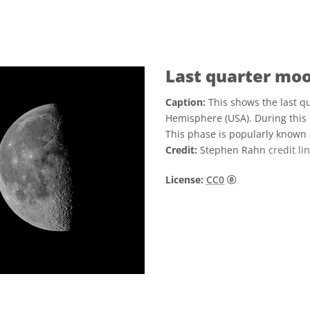
Last quarter mo
Caption:
This shows the last 
Hemisphere (USA). During this p
This phase is popularly known 
Credit:
Stephen Rahn
credit li
CC0 1.0 通用 (
License:
CC0