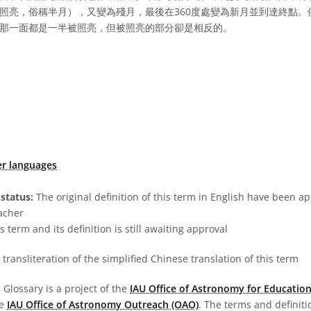
照亮，俗稱半月），又變為殘月，最後在360度處變為新月並到達終點。儘
那一面都是一半被照亮，但被照亮的部分卻是相反的。
er languages
status:
The original definition of this term in English have been a
acher
s term and its definition is still awaiting approval
transliteration of the simplified Chinese translation of this term
Glossary is a project of the
IAU Office of Astronomy for Education
he
IAU Office of Astronomy Outreach (OAO)
. The terms and definit