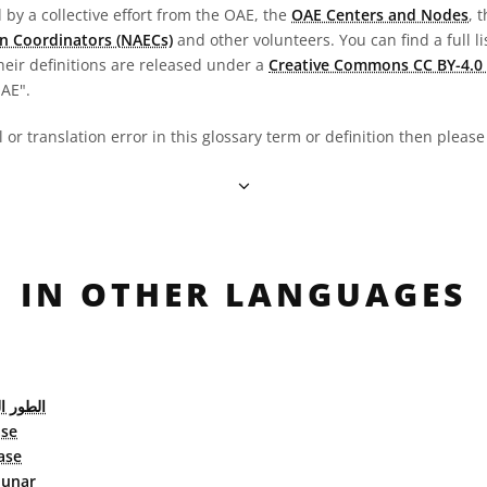
by a collective effort from the OAE, the
OAE Centers and Nodes
, 
n Coordinators (NAECs)
and other volunteers. You can find a full li
heir definitions are released under a
Creative Commons CC BY-4.0 
OAE".
al or translation error in this glossary term or definition then pleas
IN OTHER LANGUAGES
الطور ا
se
ase
lunar