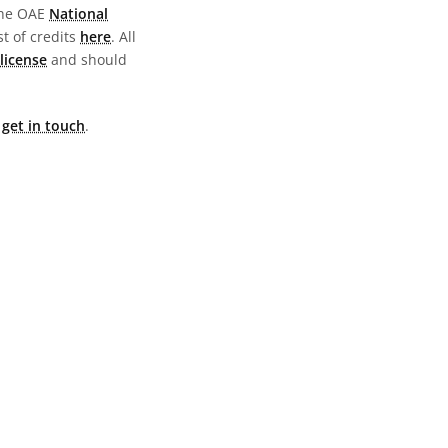
the OAE
National
st of credits
here
. All
license
and should
e
get in touch
.