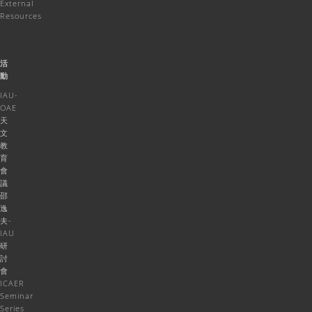
External
Resources
活
動
IAU-
OAE
天
文
教
育
會
議
邵
逸
夫-
IAU
研
討
會
ICAER
Seminar
Series