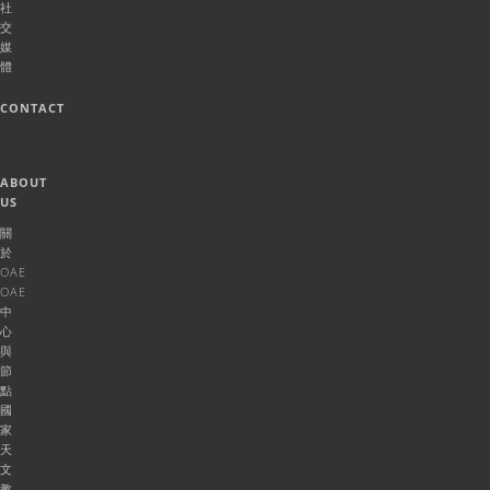
社
交
媒
體
CONTACT
ABOUT
US
關
於
OAE
OAE
中
心
與
節
點
國
家
天
文
教