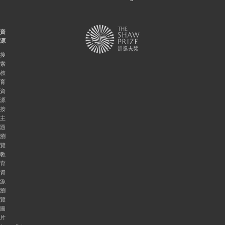
資
源
搜
索
教
育
資
源
按
主
題
瀏
覽
教
育
資
源
瀏
覽
圖
片