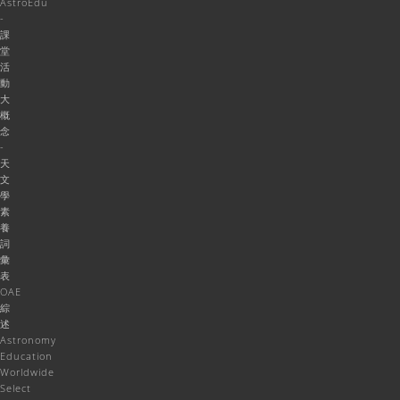
AstroEdu
-
課
堂
活
動
大
概
念
-
天
文
學
素
養
詞
彙
表
OAE
綜
述
Astronomy
Education
Worldwide
Select