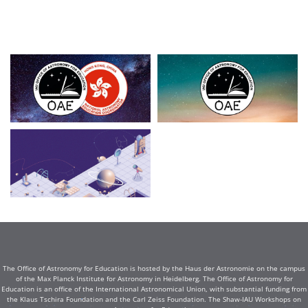
The Office of Astronomy for Education is hosted by the Haus der Astronomie on the campus
of the Max Planck Institute for Astronomy in Heidelberg. The Office of Astronomy for
Education is an office of the International Astronomical Union, with substantial funding from
the Klaus Tschira Foundation and the Carl Zeiss Foundation. The Shaw-IAU Workshops on