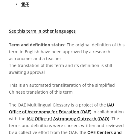
電子
See this term in other languages
Term and definition status:
The original definition of this
term in English have been approved by a research
astronomer and a teacher
The translation of this term and its definition is still
awaiting approval
This is an automated transliteration of the simplified
Chinese translation of this term
The OAE Multilingual Glossary is a project of the
IAU
Office of Astronomy for Education (OAE)
in collaboration
with the
IAU Office of Astronomy Outreach (OAO)
. The
terms and definitions were chosen, written and reviewed
by a collective effort from the OAE, the
OAE Centers and