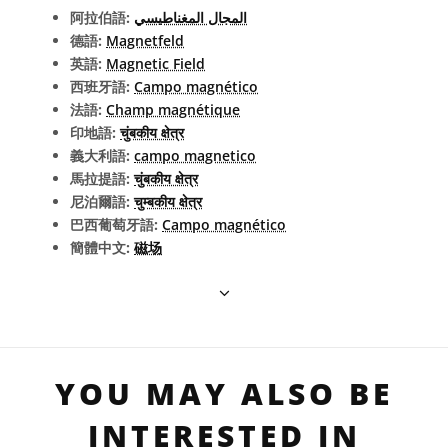
阿拉伯語:
المجال المغناطيسي
德語:
Magnetfeld
英語:
Magnetic Field
西班牙語:
Campo magnético
法語:
Champ magnétique
印地語:
चुंबकीय क्षेत्र
義大利語:
campo magnetico
馬拉提語:
चुंबकीय क्षेत्र
尼泊爾語:
चुम्बकीय क्षेत्र
巴西葡萄牙語:
Campo magnético
簡體中文:
磁场
YOU MAY ALSO BE
INTERESTED IN