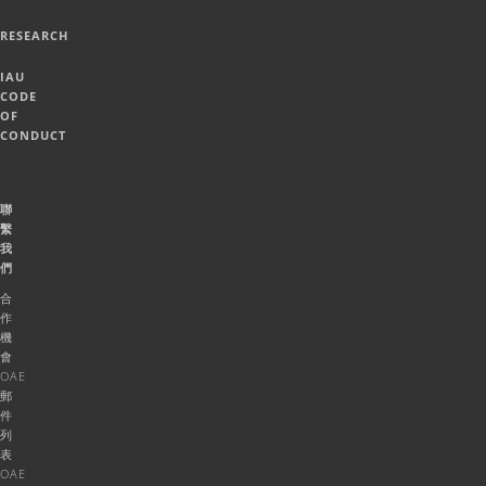
RESEARCH
IAU
CODE
OF
CONDUCT
聯
繫
我
們
合
作
機
會
OAE
郵
件
列
表
OAE