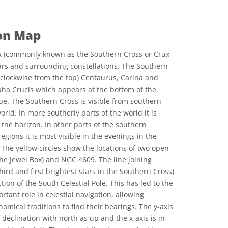
ion Map
x (commonly known as the Southern Cross or Crux
tars and surrounding constellations. The Southern
 clockwise from the top) Centaurus, Carina and
lpha Crucis which appears at the bottom of the
ape. The Southern Cross is visible from southern
orld. In more southerly parts of the world it is
the horizon. In other parts of the southern
gions it is most visible in the evenings in the
he yellow circles show the locations of two open
he Jewel Box) and NGC 4609. The line joining
rd and first brightest stars in the Southern Cross)
tion of the South Celestial Pole. This has led to the
tant role in celestial navigation, allowing
nomical traditions to find their bearings. The y-axis
 declination with north as up and the x-axis is in