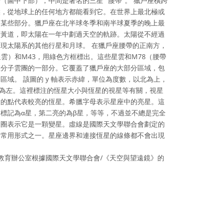
（圖中下部），中間是著名的三星 "腰帶"。 獵戶座橫跨
候，從地球上的任何地方都能看到它。在世界上最北極或
的某些部分。獵戶座在北半球冬季和南半球夏季的晚上最
著黃道，即太陽在一年中劃過天空的軌跡。太陽從不經過
現太陽系的其他行星和月球。 在獵戶座腰帶的正南方，
星雲）和M43，用綠色方框標出。這些星雲和M78（腰帶
座分子雲團的一部分。它覆蓋了獵戶座的大部分區域，包
區域。 該圖的 y 軸表示赤緯，單位為度數，以北為上，
東為左。這裡標注的恆星大小與恆星的視星等有關，視星
大的點代表較亮的恆星。希臘字母表示星座中的亮星。這
標記為α星，第二亮的為β星，等等，不過並不總是完全
圓圈表示它是一顆變星。虛線是國際天文學聯合會劃定的
的常用形式之一。星座邊界和連接恆星的線條都不會出現
教育辦公室根據國際天文學聯合會/《天空與望遠鏡》的
ve Commons 姓名標示 4.0 國際 (CC BY 4.0) icons