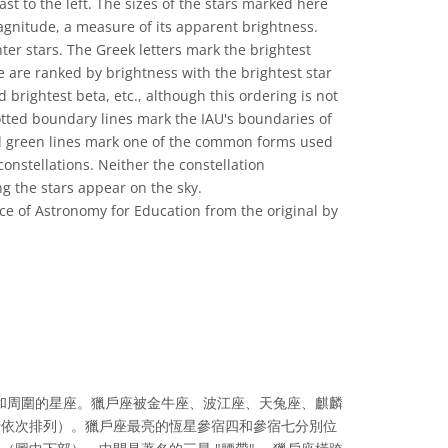
ast to the left. The sizes of the stars marked here
magnitude, a measure of its apparent brightness.
ter stars. The Greek letters mark the brightest
se are ranked by brightness with the brightest star
 brightest beta, etc., although this ordering is not
otted boundary lines mark the IAU's boundaries of
id green lines mark one of the common forms used
constellations. Neither the constellation
ng the stars appear on the sky.
ce of Astronomy for Education from the original by
ve Commons 姓名標示 4.0 國際 (CC BY 4.0) icons
和周圍的星座。獵戶座被金牛座、波江座、天兔座、麒麟
針依次排列）。獵戶座最亮的恆星參宿四和參宿七分別位