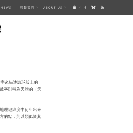
NEWS
聯繫我們
ABOUT US
標
數字來描述該球殼上的
數字則稱為天體的（天
地理經緯度中衍生出來
方的點，則以類似於其