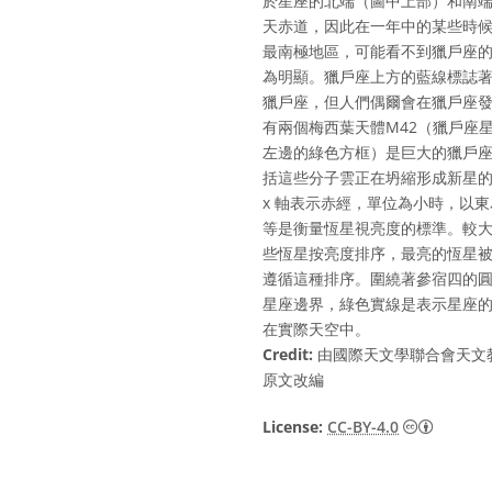
於星座的北端（圖中上部）和南端
天赤道，因此在一年中的某些時
最南極地區，可能看不到獵戶座
為明顯。獵戶座上方的藍線標誌
獵戶座，但人們偶爾會在獵戶座發
有兩個梅西葉天體M42（獵戶座
左邊的綠色方框）是巨大的獵戶
括這些分子雲正在坍縮形成新星的
x 軸表示赤經，單位為小時，以
等是衡量恆星視亮度的標準。較
些恆星按亮度排序，最亮的恆星被
遵循這種排序。圍繞著參宿四的
星座邊界，綠色實線是表示星座
在實際天空中。
Credit:
由國際天文學聯合會天文
原文改編
Creati
License:
CC-BY-4.0