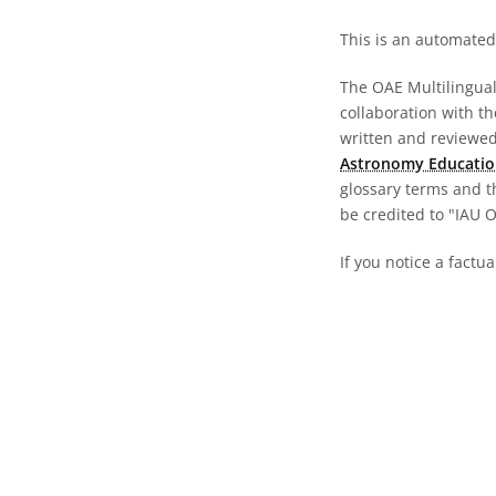
This is an automated 
The OAE Multilingual 
collaboration with t
written and reviewed 
Astronomy Educatio
glossary terms and t
be credited to "IAU 
If you notice a factu