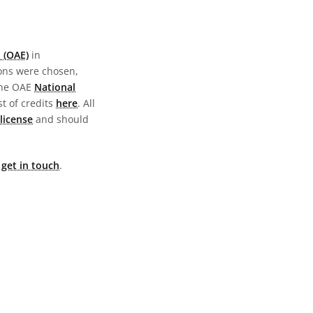
 (OAE)
in
ions were chosen,
the OAE
National
st of credits
here
. All
license
and should
e
get in touch
.