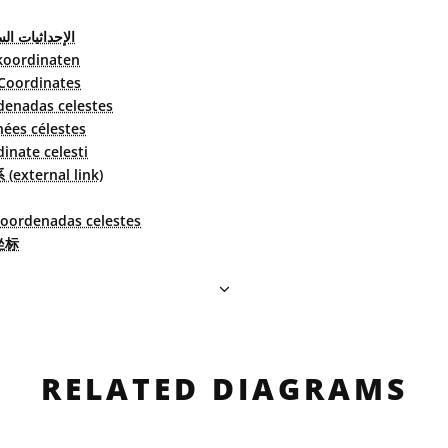
الإحداثيات ال
oordinaten
 Coordinates
denadas celestes
ées célestes
inate celesti
xternal link)
oordenadas celestes
坐标
RELATED DIAGRAMS