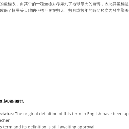
的坐標系，而其中的一種坐標系考慮到了地球每天的自轉，因此其坐標是
確保了恆星等天體的坐標不會在數天、數月或數年的時間尺度內發生顯著
er languages
status:
The original definition of this term in English have been a
acher
s term and its definition is still awaiting approval