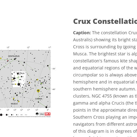
Crux Constellat
Caption:
The constellation Cru
Australis) showing its bright s
Cross is surrounding by (going
Musca. The brightest star is a
constellation's famous kite sh
and equatorial regions of the w
circumpolar so is always above 
hemisphere and in equatorial re
southern hemisphere autumn. T
clusters, NGC 4755 (known as t
gamma and alpha Crucis (the thi
points in the approximate direc
Southern Cross playing an impor
navigators from different astro
of this diagram is in degrees of