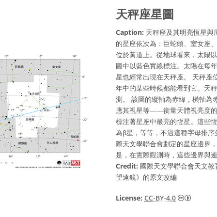
天秤座星圖
Caption:
天秤座及其明亮恆星與
的星座依次為：巨蛇頭、室女座
位於黃道上。從地球看來，太陽
圖中以藍色實線標注。太陽在每
星也經常出現在天秤座。 天秤座
年中的某些時候都能看到它。天
測。 該圖的縱軸為赤緯，橫軸為
應其視星等——衡量天體視亮度
標注著星座中最亮的恆星。這些恆
為β星，等等，不過這種字母排序
際天文學聯合會劃定的星座邊界
是，在實際觀測時，這些邊界與
Credit:
國際天文學聯合會天文教育
望遠鏡》的原文改編
Creati
License:
CC-BY-4.0