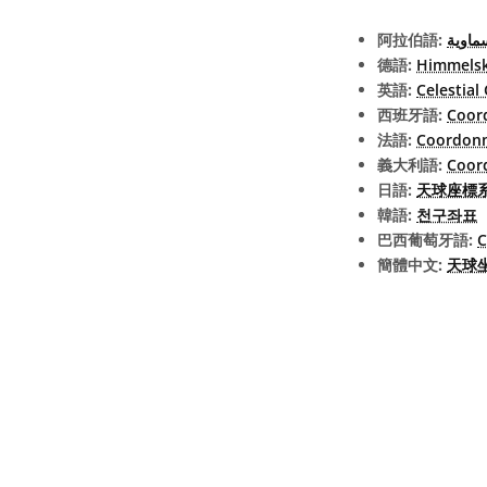
阿拉伯語:
سماوية
德語:
Himmelsk
英語:
Celestial
西班牙語:
Coor
法語:
Coordonn
義大利語:
Coord
日語:
天球座標系 (e
韓語:
천구좌표
巴西葡萄牙語:
C
簡體中文:
天球