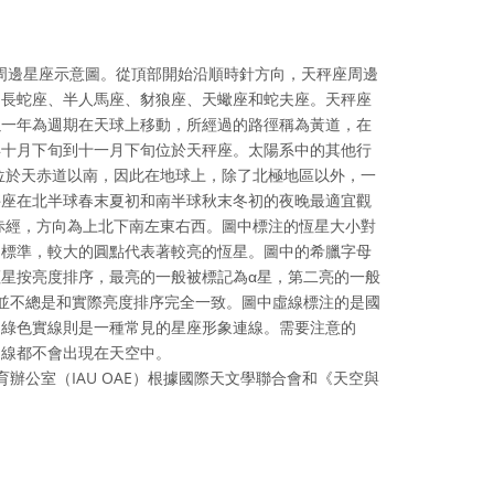
周邊星座示意圖。從頂部開始沿順時針方向，天秤座周邊
、長蛇座、半人馬座、豺狼座、天蠍座和蛇夫座。天秤座
以一年為週期在天球上移動，所經過的路徑稱為黃道，在
年十月下旬到十一月下旬位於天秤座。太陽系中的其他行
位於天赤道以南，因此在地球上，除了北極地區以外，一
秤座在北半球春末夏初和南半球秋末冬初的夜晚最適宜觀
赤經，方向為上北下南左東右西。圖中標注的恆星大小對
的標準，較大的圓點代表著較亮的恆星。圖中的希臘字母
星按亮度排序，最亮的一般被標記為α星，第二亮的一般
並不總是和實際亮度排序完全一致。圖中虛線標注的是國
，綠色實線則是一種常見的星座形象連線。需要注意的
連線都不會出現在天空中。
辦公室（IAU OAE）根據國際天文學聯合會和《天空與
ve Commons 姓名標示 4.0 國際 (CC BY 4.0) icons