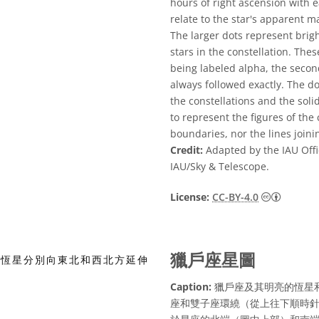
hours of right ascension with e
relate to the star's apparent 
The larger dots represent brigh
stars in the constellation. The
being labeled alpha, the second
always followed exactly. The d
the constellations and the sol
to represent the figures of the 
boundaries, nor the lines joini
Credit:
Adapted by the IAU Offi
IAU/Sky & Telescope.
Creati
License:
CC-BY-4.0
獵戶座星圖
Caption:
獵戶座及其明亮的恆星
座和雙子座環繞（從上往下順時