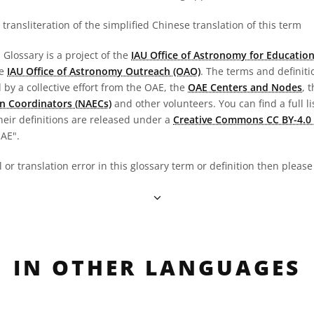
transliteration of the simplified Chinese translation of this term
Glossary is a project of the
IAU Office of Astronomy for Education
he
IAU Office of Astronomy Outreach (OAO)
. The terms and definit
by a collective effort from the OAE, the
OAE Centers and Nodes
, 
n Coordinators (NAECs)
and other volunteers. You can find a full li
heir definitions are released under a
Creative Commons CC BY-4.0 
OAE".
al or translation error in this glossary term or definition then pleas
IN OTHER LANGUAGES