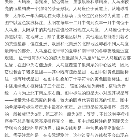
夫座、天蝎座、南冕座、望远镜座、显微镜座和摩羯座。人马座较
亮的恒星构成一个独特的茶壶形状。人马座位于黄道上。从地球看
来，太阳以一年为周期在天球上移动，所经过的路径称为黄道，在
图中以蓝色实线标注。太阳在每年十二月中旬到次年一月中旬位于
人马座。太阳系中的其他行星也经常出现在人马座。 人马座位于天
赤道以南。在地球上，除了北极地区以外，其他地区都能看到著名
的茶壶星群，但在亚洲、欧洲和北美洲的北部地区却看不到人马座
最南端的部分。人马座在北半球的夏季和南半球的冬季夜晚最适宜
观测。 位于银河系中心的超大质量黑洞人马座A*位于人马座的西部
边缘，在图中为右侧边缘。人马座覆盖了银河系的中心区域，因此
它也包含了诸多星团——其中既有疏散星团，在图中以黄色圆圈标
注；也有球状星团，在图中以叠加了十字符号的黄色圆圈标注。图
中还用绿色方框标注了三个星云。 该图的纵轴为赤纬，横轴为赤
经，方向为上北下南左东右西。图中标注的恒星大小对应其视星等
——衡量天体视亮度的标准，较大的圆点代表着较亮的恒星。图中
的希腊字母标注着星座中最亮的恒星。这些恒星按亮度排序，最亮
的一般被标记为α星，第二亮的一般为β星，等等，不过这种字母排
序并不总是和实际亮度排序完全一致。图中虚线标注的是国际天文
学联合会划定的星座边界，绿色实线则是一种常见的星座形象连
线。需要注意的是，在实际观测时，这些边界与连线都不会出现在