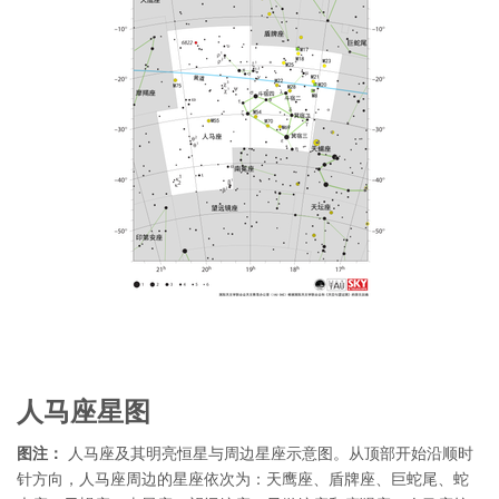
人马座星图
图注：
人马座及其明亮恒星与周边星座示意图。从顶部开始沿顺时
针方向，人马座周边的星座依次为：天鹰座、盾牌座、巨蛇尾、蛇