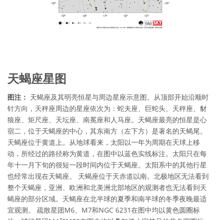
天蝎座星图
图注：
天蝎座及其明亮恒星与周边星座示意图。从顶部开始沿顺时
针方向，天秤座周边的星座依次为：蛇夫座、巨蛇头、天秤座、豺
狼座、矩尺座、天坛座、南冕座和人马座。天蝎座最亮的恒星是心
宿二，位于天蝎座的中心，其东南方（左下方）是著名的天蝎尾。
天蝎座位于黄道上。从地球看来，太阳以一年为周期在天球上移
动，所经过的路径称为黄道，在图中以蓝色实线标注。太阳只在每
年十一月下旬的很短一段时间内位于天蝎座。太阳系中的其他行星
也经常出现在天蝎座。 天蝎座位于天赤道以南。北极地区无法看到
整个天蝎座，亚洲、欧洲和北美洲北部地区的观测者也无法看到天
蝎座的部分区域。天蝎座在北半球的夏季和南半球的冬季夜晚最适
宜观测。 疏散星团M6、M7和NGC 6231在图中均以黄色圆圈标