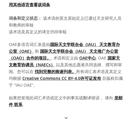
用其他语言查看该词条
词条和定义状态：
该术语的英文原始定义已通过天文研究人员
和教师的审核
该术语及其定义的译文仍待审核
OAE多语言词汇表是由
国际天文学联合会（IAU） 天文教育办
公室（OAE）
和
国际天文学联合会（IAU） 天文推广办公室
（OAO）合作的项目。
. 术语和定义由
OAE中心
, OAE
国家天
文教育协调员（NAECs）
以及其他志愿者共同选择、撰写和审
阅。您可以在
找到完整的致谢列表。
所有词汇表术语及其定义
均根据
Creative Commons CC BY-4.0许可证发布
且版权归属
于 “IAU OAE”。
如果您发现此词汇术语或定义中的事实或翻译错误， 请向
发邮
件 联系
.