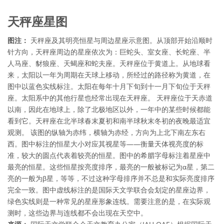
天秤座星图
图注：
天秤座及其明亮恒星与周边星座示意图。从顶部开始沿顺时
针方向，天秤座周边的星座依次为：巨蛇头、室女座、长蛇座、半
人马座、豺狼座、天蝎座和蛇夫座。天秤座位于黄道上。从地球看
来，太阳以一年为周期在天球上移动，所经过的路径称为黄道，在
图中以蓝色实线标注。太阳在每年十月下旬到十一月下旬位于天秤
座。太阳系中的其他行星也经常出现在天秤座。 天秤座位于天赤道
以南，因此在地球上，除了北极地区以外，一年中的某些时候都能
看到它。天秤座在北半球春末夏初和南半球秋末冬初的夜晚最适宜
观测。 该图的纵轴为赤纬，横轴为赤经，方向为上北下南左东右
西。图中标注的恒星大小对应其视星等——衡量天体视亮度的标
准，较大的圆点代表着较亮的恒星。图中的希腊字母标注着星座中
最亮的恒星。这些恒星按亮度排序，最亮的一般被标记为α星，第二
亮的一般为β星，等等，不过这种字母排序并不总是和实际亮度排序
完全一致。图中虚线标注的是国际天文学联合会划定的星座边界，
绿色实线则是一种常见的星座形象连线。需要注意的是，在实际观
测时，这些边界与连线都不会出现在天空中。