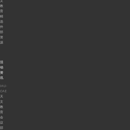
文
教
育
精
选
外
部
资
源
活
动
资
讯
IAU-
OAE
天
文
教
育
会
议
邵