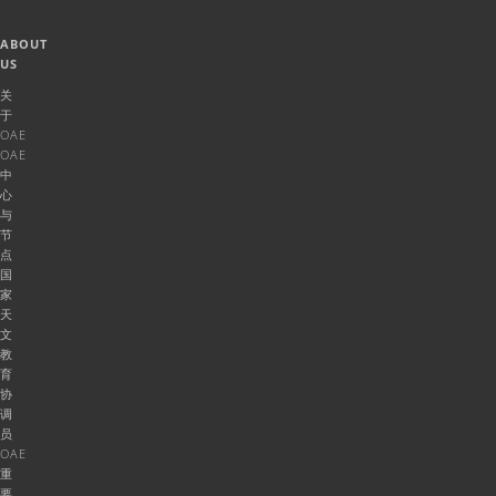
ABOUT
US
关
于
OAE
OAE
中
心
与
节
点
国
家
天
文
教
育
协
调
员
OAE
重
要