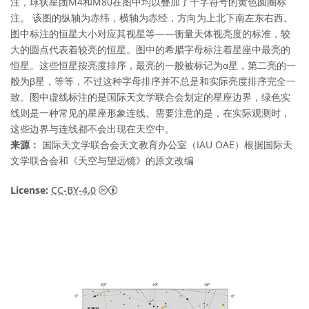
注，球状星团M4和M80在图中均以叠加了十字符号的黄色圆圈标
注。 该图的纵轴为赤纬，横轴为赤经，方向为上北下南左东右西。
图中标注的恒星大小对应其视星等——衡量天体视亮度的标准，较
大的圆点代表着较亮的恒星。图中的希腊字母标注着星座中最亮的
恒星。这些恒星按亮度排序，最亮的一般被标记为α星，第二亮的一
般为β星，等等，不过这种字母排序并不总是和实际亮度排序完全一
致。图中虚线标注的是国际天文学联合会划定的星座边界，绿色实
线则是一种常见的星座形象连线。需要注意的是，在实际观测时，
这些边界与连线都不会出现在天空中。
来源：
国际天文学联合会天文教育办公室（IAU OAE）根据国际天
文学联合会和《天空与望远镜》的原文改编
知识共享许可协议 署名 4.0 国际 (CC BY 4.0
License:
CC-BY-4.0