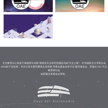
天文教育办公室设于海德堡马克斯·普朗克天文研究所园区内的“天文之家”。作为国际天文学联合会
(IAU)的下设机构，本办公室主要经费来自克劳斯·茨希拉基金会和卡尔·蔡司基金会。邵逸夫-IAU 天文
教育研讨会
由邵逸夫奖基金会资助。