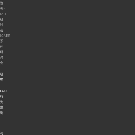
逸
夫-
IAU
研
讨
会
ICAER
系
列
研
讨
会
研
究
IAU
行
为
准
则
与