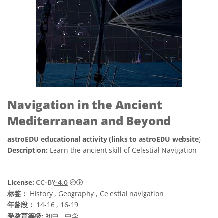
Navigation in the Ancient
Mediterranean and Beyond
astroEDU educational activity (links to astroEDU website)
Description:
Learn the ancient skill of Celestial Navigation
知识共享许可协议 署名 4.0 国际 (CC BY 4.0
License:
CC-BY-4.0
标签：
History , Geography , Celestial navigation
年龄段：
14-16 , 16-19
受教育等级:
初中 , 中学