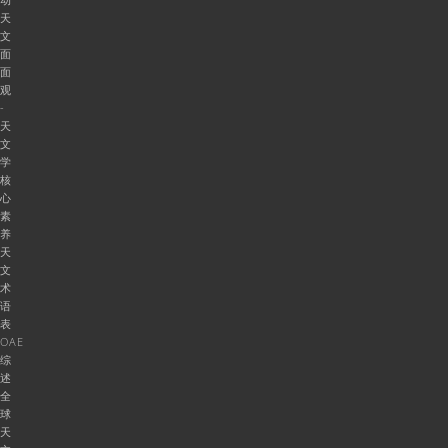
天
文
面
面
观
-
天
文
学
核
心
素
养
天
文
术
语
表
OAE
综
述
全
球
天