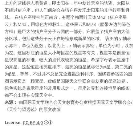
上方的蓝线标志着黄道，即太阳在一年中划过天空的轨迹。太阳从
不经过猎户座，但人们偶尔会在猎户座发现太阳系的其他行星和月
球。 在猎户座腰带的正南方，有两个梅西叶天体M42（猎户座星
云）和M43，用绿色方框标出。这些星云和M78（腰带左边的绿色
方框）是巨大的猎户座分子云团的一部分。它覆盖了猎户座的大部
分区域，包括这些分子云正在坍缩形成新星的区域。 该图的 y 轴表
示赤纬，单位为度数，以北为上，x 轴表示赤经，单位为小时，以东
为左。这里标注的恒星大小与恒星的视星等有关，视星等是衡量恒
星视亮度的标准。较大的点代表较亮的恒星。希腊字母表示星座中
的亮星。这些恒星按亮度排序，最亮的恒星被标记为α星，第二亮的
为β星，等等，不过并不总是完全遵循这种排序。围绕着参宿四的圆
圈表示它是一颗变星。虚线是国际天文学联合会划定的星座边界，
绿色实线是表示星座的常用形式之一。星座边界和连接恒星的线条
都不会出现在实际天空中。
来源：
由国际天文学联合会天文教育办公室根据国际天文学联合会/
《天空与望远镜》的原文改编
知识共享许可协议 署名 4.0 国际 (CC BY 4.0
License:
CC-BY-4.0