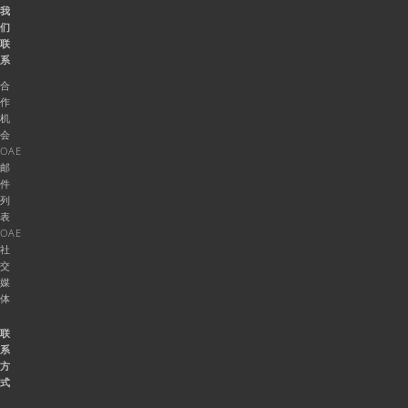
我
们
联
系
合
作
机
会
OAE
邮
件
列
表
OAE
社
交
媒
体
联
系
方
式