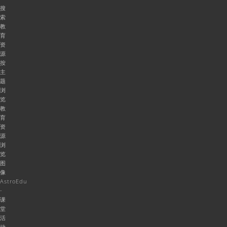
搜
索
教
育
资
源
按
主
题
浏
览
教
育
资
源
浏
览
图
像
AstroEdu
-
课
堂
活
动