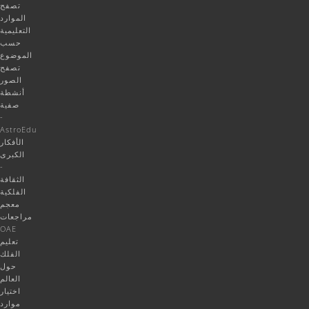
تصفح
الموارد
التعليمية
حسب
الموضوع
تصفح
الصور
أنشطة
صفية
-
AstroEdu
الأفكار
الكبرى
-
الثقافة
الفلكية
معجم
مراجعات
OAE
تعليم
الفلك
حول
العالم
اختيار
موارد