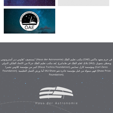
يستضيف "هاوس دير أسترونومي" (Haus der Astronomie) مكتب تعليم الفلك (OAE) في حرم معهد ماكس
بلانك لعلم الفلك في هايدلبرغ. يُعد مكتب تعليم الفلك جزءًا من الاتحاد الفلكي الدولي (IAU)، ويحظى بتمويل
كبير من مؤسسة كلاوس تشيرا (Klaus Tschira Foundation) ومؤسسة كارل تسايس (Carl Zeiss
Foundation). أما ورش العمل التعليمية IAU-Shaw فهي ممولة من قبل مؤسسة جائزة شو (Shaw Prize
Foundation).