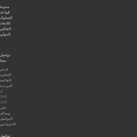
مدونة
قواعد
السلوك
للاتحاد
الفلكي
الدولي
تواصل
معنا
فرص
التعاون
القائمة
البريدية
لـ
OAE
OAE
على
وسائل
التواصل
الاجتماعي
تواصل