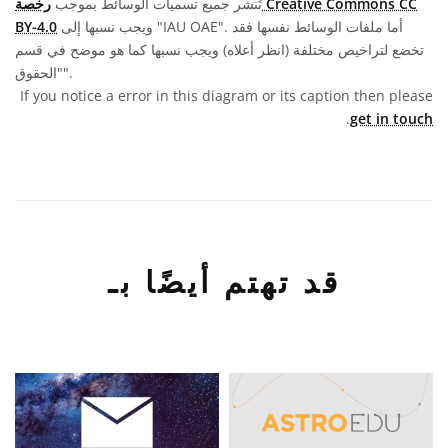
تُنشر جميع تسميات الوسائط بموجب
رخصة Creative Commons CC
ويجب نسبها إلى "IAU OAE". أما ملفات الوسائط نفسها فقد
BY-4.0
تخضع لتراخيص مختلفة (انظر أعلاه) ويجب نسبها كما هو موضح في قسم
"الحقوق".
If you notice a error in this diagram or its caption then please
.
get in touch
قد تهتم أيضًا بـ