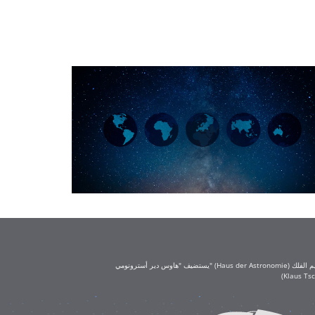
يستضيف "هاوس دير أسترونومي" (Haus der Astronomie) مكتب تعليم الفلك (OAE) في حرم معهد ماكس بلانك لعلم الفلك في هايدلبرغ. يُعد مكتب تعليم الفلك جزءًا من الاتحاد الفلكي الدولي (IAU)، ويحظى بتمويل كبير من مؤسسة كلاوس تشيرا