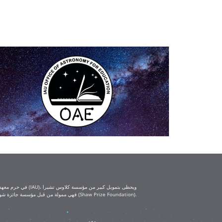
(Klaus Tschira Foundation) ومؤسسة كارل تسايس (Carl Zeiss Foundation). أما ورش العمل التعليمية IAU-Shaw فهي ممولة من قبل مؤسسة جائزة شو (Shaw Prize Foundation).