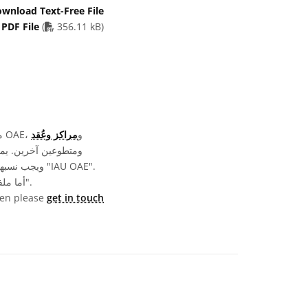
wnload Text-Free File
PDF file
 PDF File
(
356.11 kB)
تمّت كتابة وترجمة ومراجعة تسميات الرسومات المعروضة على موقع OAE من خلال جهد جماعي من قِبل OAE، و
مراكز وعُقد
أما ملفات الوسائط نفسها فقد تخضع لتراخيص مختلفة (انظر أعلاه) ويجب نسبها كما هو موضح في قسم "الحقوق".
then please
get in touch