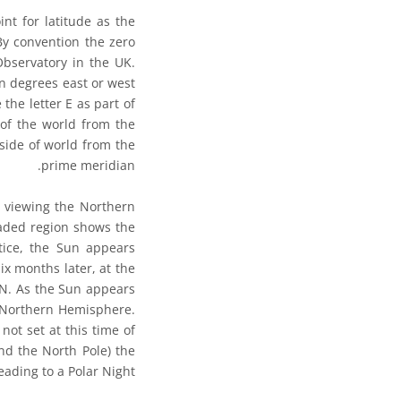
nt for latitude as the
By convention the zero
bservatory in the UK.
in degrees east or west
the letter E as part of
 of the world from the
side of world from the
prime meridian.
 viewing the Northern
aded region shows the
stice, the Sun appears
Six months later, at the
″ N. As the Sun appears
e Northern Hemisphere.
not set at this time of
und the North Pole) the
eading to a Polar Night.