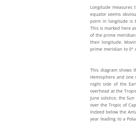
Longitude measures th
equator seems obvious
point in longitude i
This is marked here as
of the prime meridian.
their longitude. Movi
prime meridian to 0° 
This diagram shows t
Hemisphere and one v
night side of the Ear
overhead at the Tropic 
June solstice, the Sun
over the Tropic of Ca
Indeed below the Antar
year leading to a Pola