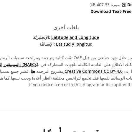
Do
(
صورة 407.33 kB)
Download Text-Free
بلغات أخرى
Latitude and Longitude
الإنجليزيّة:
Latitud y longitud
الإسبانيّة:
، ومتطوعين آخرين. يمكنك الاطلاع على القائمة الكاملة للجهات المشاركة في
المنسقين الوطنيين لتعليم الفلك (NAECs)
، و
ويجب نسبها إلى "IAU OAE".
رخصة Creative Commons CC BY-4.0
مشروع الترجمة
هنا
. تُنشر جميع تسم
.
If you notice a error in this diagram or its caption 