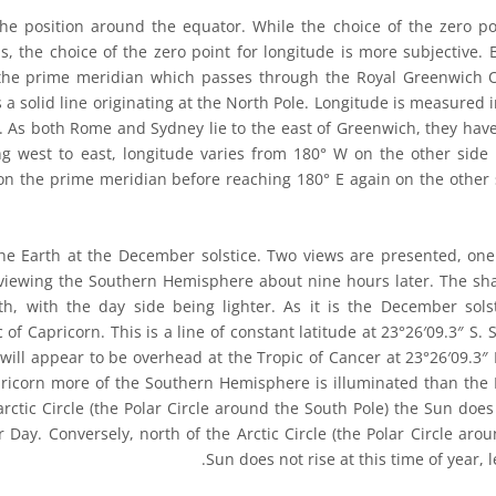
e position around the equator. While the choice of the zero poi
, the choice of the zero point for longitude is more subjective. 
s the prime meridian which passes through the Royal Greenwich O
 a solid line originating at the North Pole. Longitude is measured 
 As both Rome and Sydney lie to the east of Greenwich, they have 
ng west to east, longitude varies from 180° W on the other side
on the prime meridian before reaching 180° E again on the other 
he Earth at the December solstice. Two views are presented, one
iewing the Southern Hemisphere about nine hours later. The sh
th, with the day side being lighter. As it is the December sol
of Capricorn. This is a line of constant latitude at 23°26′09.3″ S. 
 will appear to be overhead at the Tropic of Cancer at 23°26′09.3
pricorn more of the Southern Hemisphere is illuminated than th
ctic Circle (the Polar Circle around the South Pole) the Sun does 
r Day. Conversely, north of the Arctic Circle (the Polar Circle aro
Sun does not rise at this time of year, l