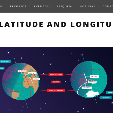
IO
RECURSOS
EVENTOS
PESQUISA
NOTÍCIAS
CONE
THIS PAGE DESCRIBES A
LATITUDE AND LONGITU