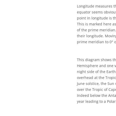
Longitude measures the
equator seems obvious,
point in longitude is
This is marked here as
of the prime meridian.
their longitude. Movin
prime meridian to 0° o
This diagram shows th
Hemisphere and one v
night side of the Earth
overhead at the Tropic 
June solstice, the Sun
over the Tropic of Ca
Indeed below the Antar
year leading to a Polar