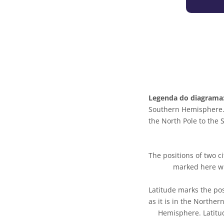
Legenda do diagrama
Southern Hemisphere. T
the North Pole to the 
The positions of two 
marked here wit
Latitude marks the pos
as it is in the Norther
Hemisphere. Latitud