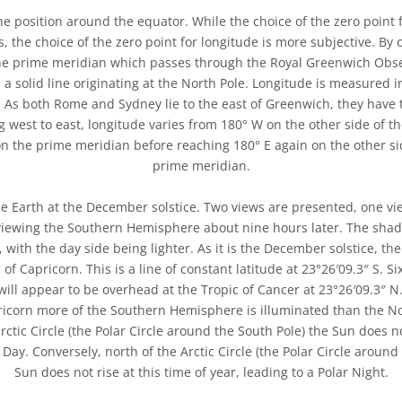
 position around the equator. While the choice of the zero point f
 the choice of the zero point for longitude is more subjective. By 
 the prime meridian which passes through the Royal Greenwich Obse
 a solid line originating at the North Pole. Longitude is measured 
 As both Rome and Sydney lie to the east of Greenwich, they have th
g west to east, longitude varies from 180° W on the other side of t
n the prime meridian before reaching 180° E again on the other si
prime meridian.
e Earth at the December solstice. Two views are presented, one v
iewing the Southern Hemisphere about nine hours later. The shad
, with the day side being lighter. As it is the December solstice, t
of Capricorn. This is a line of constant latitude at 23°26′09.3″ S. Si
 will appear to be overhead at the Tropic of Cancer at 23°26′09.3″ 
pricorn more of the Southern Hemisphere is illuminated than the 
ctic Circle (the Polar Circle around the South Pole) the Sun does not
 Day. Conversely, north of the Arctic Circle (the Polar Circle around
Sun does not rise at this time of year, leading to a Polar Night.