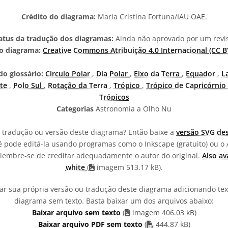
Crédito do diagrama:
Maria Cristina Fortuna/IAU OAE.
atus da tradução dos diagramas:
Ainda não aprovado por um revi
o diagrama:
Creative Commons Atribuição 4.0 Internacional (CC BY
o glossário:
Círculo Polar
,
Dia Polar
,
Eixo da Terra
,
Equador
,
L
rte
,
Polo Sul
,
Rotação da Terra
,
Trópico
,
Trópico de Capricórnio
Trópicos
Categorias
Astronomia a Olho Nu
a tradução ou versão deste diagrama? Então baixe a
versão SVG de
ê pode editá-la usando programas como o Inkscape (gratuito) ou o 
s lembre-se de creditar adequadamente o autor do original.
Also av
white
(
imagem 513.17 kB).
r sua própria versão ou tradução deste diagrama adicionando tex
diagrama sem texto. Basta baixar um dos arquivos abaixo:
Baixar arquivo sem texto
(
imagem 406.03 kB)
arquivo PDF
Baixar arquivo PDF sem texto
(
444.87 kB)