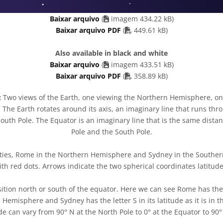
Baixar arquivo
(
imagem 434.22 kB)
PDF file
Baixar arquivo PDF
(
449.61 kB)
Also available in black and white
Baixar arquivo
(
imagem 433.51 kB)
PDF file
Baixar arquivo PDF
(
358.89 kB)
:
Two views of the Earth, one viewing the Northern Hemisphere, on
he Earth rotates around its axis, an imaginary line that runs thr
South Pole. The Equator is an imaginary line that is the same dista
Pole and the South Pole.
cities, Rome in the Northern Hemisphere and Sydney in the Southe
h red dots. Arrows indicate the two spherical coordinates latitud
ition north or south of the equator. Here we can see Rome has the l
n Hemisphere and Sydney has the letter S in its latitude as it is in 
e can vary from 90° N at the North Pole to 0° at the Equator to 90° 