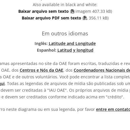
Also available in black and white:
Baixar arquivo sem texto
(
imagem 407.33 kB)
arquivo PDF
Baixar arquivo PDF sem texto
(
356.11 kB)
Em outros idiomas
Inglês:
Latitude and Longitude
Espanhol:
Latitud y longitud
amas apresentadas no site da OAE foram escritas, traduzidas e re
a OAE, dos
Centros e Nós da OAE
, dos
Coordenadores Nacionais d
 OAE e de outros voluntários. Você pode encontrar a lista complet
qui
. Todas as legendas de arquivos de mídia são publicadas sob 
devem ser creditadas à "IAU OAE". Os próprios arquivos de mídia 
a) e devem ser creditados conforme indicado acima em "crédito".
rro neste diagrama ou em sua legenda, por favor
entre em contat