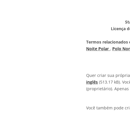
St
Licença d
Termos relacionados d
Noite Polar
,
Polo No
Quer criar sua própri
inglês
(513.17 kB). Voc
(proprietário). Apena
Você também pode cria