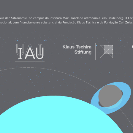
aus der Astronomie, no campus do Instituto Max Planck de Astronomia, em Heidelberg. O Escr
nacional, com financiamento substancial da Fundação Klaus Tschira e da Fundação Carl Zei