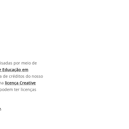
visadas por meio de
e Educação em
a de créditos do nosso
uma
licença Creative
podem ter licenças
o
.