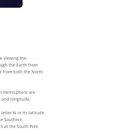
e viewing the
ough the Earth from
nt from both the North
rn Hemisphere are
e and longitude.
etter N in its latitude
the Southern
S at the South Pole.