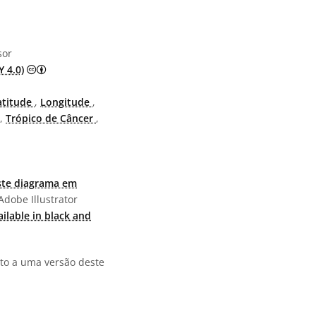
sor
Creative Commons Atribuição 4.0 Internacional (CC BY 4.
 4.0)
atitude
,
Longitude
,
,
Trópico de Câncer
,
ste diagrama em
Adobe Illustrator
ailable in black and
to a uma versão deste