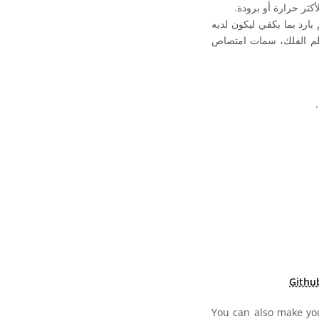
ن هذا النجم بارد بما يكفي ليكون لديه
 علم الفلك، سمات امتصاص
ولي (CC BY 4.0) أيقونات
Githu
You can also make you