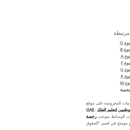
مرتبطة
ع O
وع B
ع A
ع F
ع G
ع K
ع M
لنجمية
OAE
يات الوسائط بموجب