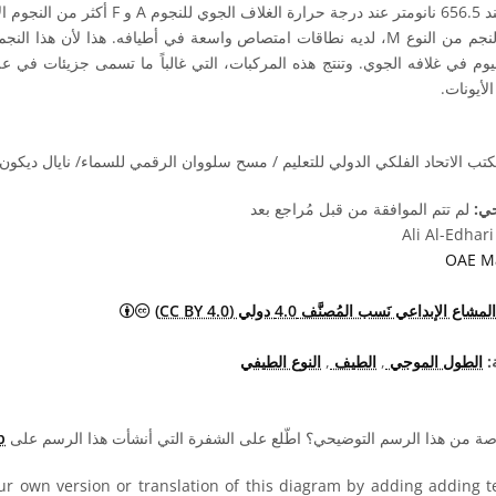
 أو برودة.
النجم الأكثر برودة هنا هو النجم من النوع M، لديه نطاقات امتصاص واسعة في أطيافه. هذا لأ
نيوم في غلافه الجوي. وتنتج هذه المركبات، التي غالباً ما تسمى جزيئات في
أيونات.
تب الاتحاد الفلكي الدولي للتعليم / مسح سلووان الرقمي للسماء/ نايال ديكون.
حي:
لم تتم الموافقة من قبل مُراجع بعد
Ali Al-Edhari
OAE Ma
المشاع الإبداعي نَسب المُصنَّف 4.0 د
المشاع الإبداعي نَسب المُصنَّف 4.0 دولي (CC BY 4.0)
:
الطول الموجي
,
الطيف
,
النوع الطيفي
صة من هذا الرسم التوضيحي؟ اطّلع على الشفرة التي أنشأت هذا الرسم على
b
r own version or translation of this diagram by adding adding tex