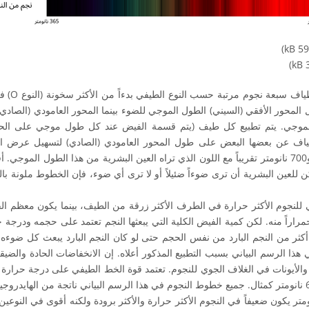
PD
أطياف سبع
). يمثل المحور الأفقي (السيني) الطول الموجي للضوء بينما المحور العامودي (الص
الموجي. يتم تطبيع كل طيف (يتم قسمة الفيض عند كل طول موجي على الح
طياف عن بعضها البعض على طول المحور العامودي (الصادي) لتسهيل عرض الر
ث يمكن للعين البشرية أن ترى ضوءاً ضئيلاً أو لا ترى أي ضوء، فإن الخطوط ملونة ب
لنجوم الأكثر حرارة في الطرف الأكثر زرقة من الطيف، بينما يكون معظم الف
راراً منه. لكن كمية الفيض الكلية التي يبعثها النجم تعتمد على حجمه ودرجة ح
أكثر من النجم البارد من نفس الحجم حتى لو كان النجم البارد يبعث كل ضوءه 
ي هذا الرسم البياني بسبب التطبيع المذكور أعلاه. إن الانخفاضات الحادة وال
الأيونات في الغلاف الجوي للنجوم. تعتمد قوة الخط الطيفي على درجة حرارة ال
خط الهايدروجين عند 656.5 نانومتر كمثال. جميع خطوط النجوم في هذا الرسم البياني ناتجة من ا