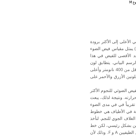
ة نجوم مرتبة حسب النوع الطيفي بدءاً من الأكثر سخونة (النوع O) في الأعلى إلى الأكثر برودة
ادي) يمثل مقياس فيض الضوء
د الأقصى للفيض في هذا
سم البياني. يتطابق لون
الخطوط بين 400 نانومتر و700 نانومتر تقريباً مع اللون الذي تراه العين البشرية من هذا الطول الموجي. أقل من 400 نانومتر وأعلى
اللونين الأزرق والأحمر على
يض الضوئي للنجوم الأكثر
رارته. ونتيجة لذلك، يبعث
تقريباً في في مدى الضوء
ضيقة في الأطياف هي خطوط
غلاف الجوي للنجم. لنأخذ
لهايدروجين بشكل رئيسي، لكن خط
الهايدروجين عند 656.5 نانومتر يكون ضعيفاً في النجوم الأكثر حرارة والأكثر برودة ولكنه أقوى في النوعين الطيفيين A و F. وذلك لأن