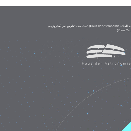
يستضيف "هاوس دير أسترونومي" (Haus der Astronomie) مكتب تعليم الفلك (OAE) في حرم معهد ماكس بلانك لعلم الفلك في هايدلبرغ. يُعد مكتب تعليم الفلك جزءًا من الاتحاد الفلكي الدولي (IAU)، ويحظى بتمويل كبير من مؤسسة كلاوس تشيرا