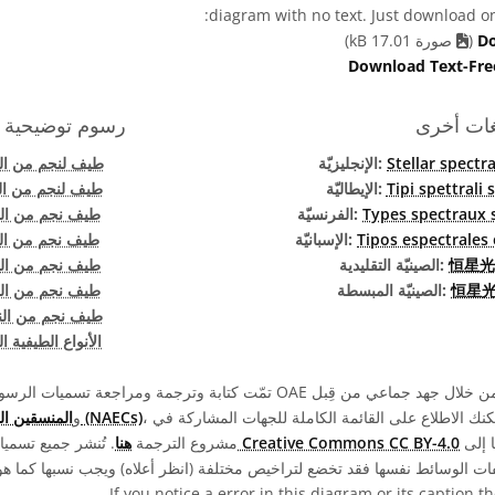
diagram with no text. Just download one
Do
(
صورة 17.01 kB)
Download Text-Fre
غات أخرى
رسوم توضيحية 
Stellar spectr
الإنجليزيّة:
طيف لنجم من النو
Tipi spettrali 
الإيطاليّة:
طيف لنجم من الن
Types spectraux s
الفرنسيّة:
طيف نجم من النو
Tipos espectrales 
الإسبانيّة:
طيف نجم من النو
恒星光
الصينيّة التقليدية:
طيف نجم من النو
恒星光
الصينيّة المبسطة:
طيف نجم من النو
طيف نجم من النو
الأنواع الطيفية ا
، ومتطوعين آخرين. يمكنك الاطلاع على القائمة الكاملة للجهات المشاركة في
المنسقين الوطنيين لتعليم الفلك (NAECs)
، و
ويجب نسبها إلى "IAU OAE".
رخصة Creative Commons CC BY-4.0
مشروع الترجمة
هنا
. تُنشر جميع تسم
.
If you notice a error in this diagram or its caption 