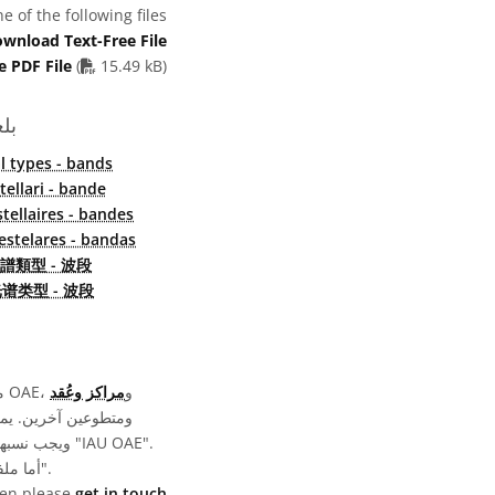
 of the following files:
wnload Text-Free File
PDF file
e PDF File
(
15.49 kB)
بل
al types - bands
stellari - bande
tellaires - bandes
estelares - bandas
譜類型 - 波段
谱类型 - 波段
تمّت كتابة وترجمة ومراجعة تسميات الرسومات المعروضة على موقع OAE من خلال جهد جماعي من قِبل OAE، و
مراكز وعُقد
أما ملفات الوسائط نفسها فقد تخضع لتراخيص مختلفة (انظر أعلاه) ويجب نسبها كما هو موضح في قسم "الحقوق".
then please
get in touch