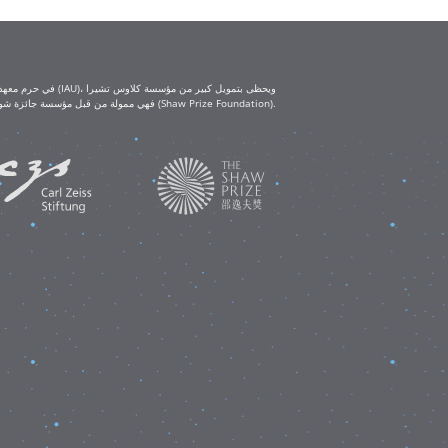
(Klaus Tschira Foundation) ومؤسسة كارل تسايس (Carl Zeiss Foundation). أما ورش العمل التعليمية IAU-Shaw فهي ممولة من قبل مؤسسة جائزة شو (Shaw Prize Foundation).