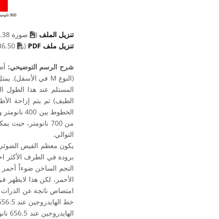
تنزيل الملف
(
صورة 59.38 kB)
F file
تنزيل ملف PDF
(
36.50 kB)
شرح الرسم التوضيحي:
(النوع M في الأسفل
المستلم عند هذا الطول 
الطيف) ثم يتم إزاحة الأ
من 700 نانومتر، حي
التوالي.
يكون معظم الفيض الضوئي ل
برودة في الطرف الأكثر احم
النجم الساخن ضوءاً أحمر 
الأحمر، لكن هذا لايظهر ف
امتصاص ناتجة عن الذرات و