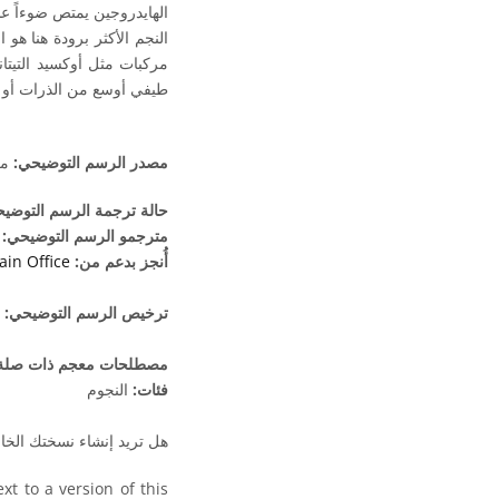
الهايدروجين يمتص ضوءاً عند 656.5 نانومتر عند درجة حرارة الغلاف الجوي للنجوم A و F أكثر من النجوم الأكثر حرارة
مركبات مثل أوكسيد التيتا
طيفي أوسع من الذرات أو ال
مصدر الرسم التوضيحي:
مك
حالة ترجمة الرسم التوضي
مترجمو الرسم التوضيحي:
أُنجز بدعم من:
in Office
ترخيص الرسم التوضيحي:
مصطلحات معجم ذات صلة
فئات:
النجوم
هل تريد إنشاء نسختك الخا
t to a version of this