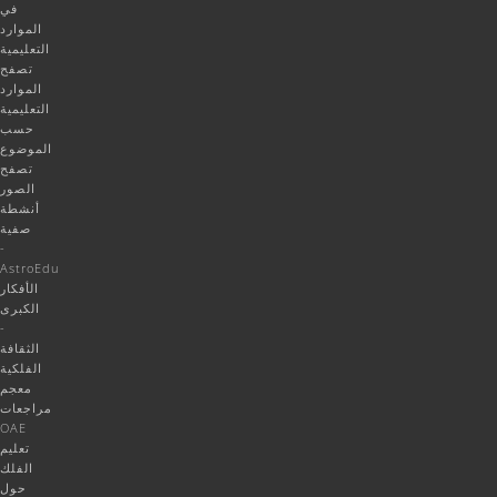
في
الموارد
التعليمية
تصفح
الموارد
التعليمية
حسب
الموضوع
تصفح
الصور
أنشطة
صفية
-
AstroEdu
الأفكار
الكبرى
-
الثقافة
الفلكية
معجم
مراجعات
OAE
تعليم
الفلك
حول