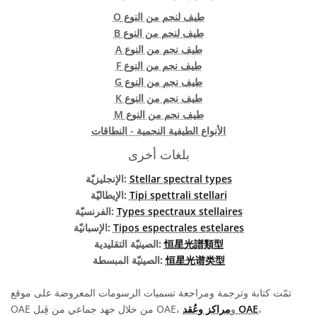
طيف لنجم من النوع O
طيف لنجم من النوع B
طيف نجم من النوع A
طيف نجم من النوع F
طيف نجم من النوع G
طيف نجم من النوع K
طيف نجم من النوع M
الأنواع الطيفية النجمية - النطاقات
بلغات أخرى
Stellar spectral types
الإنجليزيّة:
Tipi spettrali stellari
الإيطاليّة:
Types spectraux stellaires
الفرنسيّة:
Tipos espectrales estelares
الإسبانيّة:
恒星光譜類型
الصينيّة التقليدية:
恒星光谱类型
الصينيّة المبسطة:
تمّت كتابة وترجمة ومراجعة تسميات الرسومات المعروضة على موقع
،
مراكز وعُقد OAE
OAE من خلال جهد جماعي من قِبل OAE، و