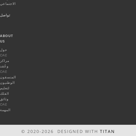
الاجتماعي
تواصل
ABOUT
US
حول
OAE
مراكز
وعُقد
OAE
المنسقون
الوطنيون
لتعليم
الفلك
وثائق
OAE
المهمة
© 2020-2026 DESIGNED WITH
TITAN