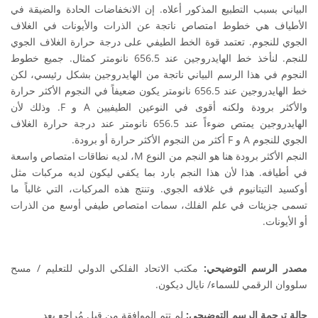
البياني بسبب التطبيع المذكور أعلاه. إن الانخفاضات الحادة والضيقة في
الأطياف هي خطوط امتصاص ناتجة عن الذرات والأيونات في الغلاف
الجوي للنجوم. تعتمد قوة الخط الطيفي على درجة حرارة الغلاف الجوي
للنجم. لنأخذ خط الهايدروجين عند 656.5 نانومتر كمثال. جميع خطوط
النجوم في هذا الرسم البياني ناتجة من الهايدروجين بشكل رئيسي، لكن
خط الهايدروجين عند 656.5 نانومتر يكون ضعيفاً في النجوم الأكثر حرارة
والأكثر برودة ولكنه أقوى في النوعين الطيفيين A و F. وذلك لأن
الهايدروجين يمتص ضوءاً عند 656.5 نانومتر عند درجة حرارة الغلاف
الجوي للنجوم A و F أكثر من النجوم الأكثر حرارة أو برودة.
النجم الأكثر برودة هنا هو النجم من النوع M، لديه نطاقات امتصاص واسعة
في أطيافه. هذا لأن هذا النجم بارد بما يكفي ليكون لديه مركبات مثل
أوكسيد التيتانيوم في غلافه الجوي. وتنتج هذه المركبات، التي غالباً ما
تسمى جزيئات في علم الفلك، سمات امتصاص طيفي أوسع من الذرات
أو الأيونات.
مصدر الرسم التوضيحي:
مكتب الاتحاد الفلكي الدولي للتعليم / مسح
سلووان الرقمي للسماء/ نايال ديكون.
حالة ترجمة الرسم التوضيحي:
لم تتم الموافقة من قبل مُراجع بعد