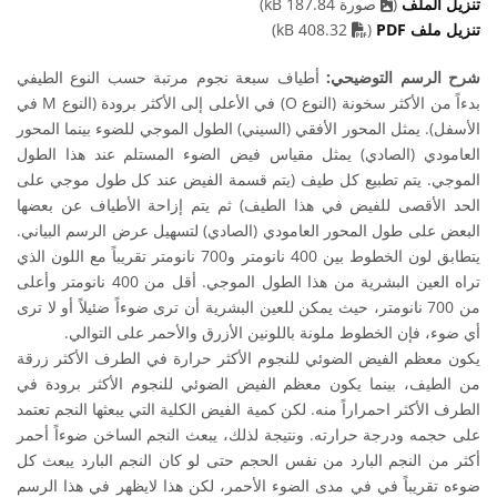
تنزيل الملف
(
صورة 187.84 kB)
PDF file
تنزيل ملف PDF
(
408.32 kB)
شرح الرسم التوضيحي:
أطياف سبعة نجوم مرتبة حسب النوع الطيفي
بدءاً من الأكثر سخونة (النوع O) في الأعلى إلى الأكثر برودة (النوع M في
الأسفل). يمثل المحور الأفقي (السيني) الطول الموجي للضوء بينما المحور
العامودي (الصادي) يمثل مقياس فيض الضوء المستلم عند هذا الطول
الموجي. يتم تطبيع كل طيف (يتم قسمة الفيض عند كل طول موجي على
الحد الأقصى للفيض في هذا الطيف) ثم يتم إزاحة الأطياف عن بعضها
البعض على طول المحور العامودي (الصادي) لتسهيل عرض الرسم البياني.
يتطابق لون الخطوط بين 400 نانومتر و700 نانومتر تقريباً مع اللون الذي
تراه العين البشرية من هذا الطول الموجي. أقل من 400 نانومتر وأعلى
من 700 نانومتر، حيث يمكن للعين البشرية أن ترى ضوءاً ضئيلاً أو لا ترى
أي ضوء، فإن الخطوط ملونة باللونين الأزرق والأحمر على التوالي.
يكون معظم الفيض الضوئي للنجوم الأكثر حرارة في الطرف الأكثر زرقة
من الطيف، بينما يكون معظم الفيض الضوئي للنجوم الأكثر برودة في
الطرف الأكثر احمراراً منه. لكن كمية الفيض الكلية التي يبعثها النجم تعتمد
على حجمه ودرجة حرارته. ونتيجة لذلك، يبعث النجم الساخن ضوءاً أحمر
أكثر من النجم البارد من نفس الحجم حتى لو كان النجم البارد يبعث كل
ضوءه تقريباً في في مدى الضوء الأحمر، لكن هذا لايظهر في هذا الرسم