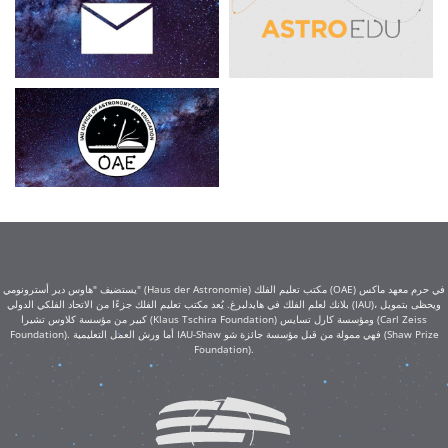
يستضيف "هاوس دير أسترونومي" (Haus der Astronomie) مكتب تعليم الفلك (OAE) في حرم معهد ماكس
بلانك لعلم الفلك في هايدلبرغ. يُعد مكتب تعليم الفلك جزءًا من الاتحاد الفلكي الدولي (IAU)، ويحظى بتمويل
كبير من مؤسسة كلاوس تشيرا (Klaus Tschira Foundation) ومؤسسة كارل تسايس (Carl Zeiss
Foundation). أما ورش العمل التعليمية IAU-Shaw فهي ممولة من قبل مؤسسة جائزة شو (Shaw Prize
Foundation).