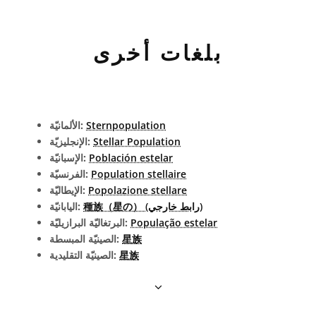
بلغات أخرى
Sternpopulation
الألمانيّة:
Stellar Population
الإنجليزيّة:
Población estelar
الإسبانيّة:
Population stellaire
الفرنسيّة:
Popolazione stellare
الإيطاليّة:
種族（星の） (رابط خارجي)
اليابانيّة:
População estelar
البرتغاليّة البرازيليّة:
星族
الصينيّة المبسطة:
星族
الصينيّة التقليدية: