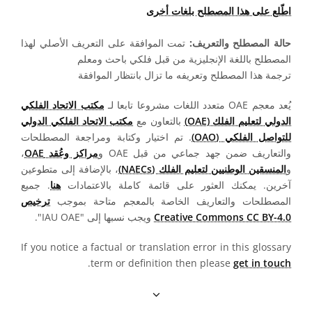
اطّلع على هذا المصطلح بلغات أخرى
حالة المصطلح والتعريف:
تمت الموافقة على التعريف الأصلي لهذا
المصطلح باللغة الإنجليزية من قبل فلكي باحث ومعلم
ترجمة هذا المصطلح وتعريفه ما تزال بانتظار الموافقة
يُعد معجم OAE متعدد اللغات مشروعا تابعا لـ
مكتب الاتحاد الفلكي
الدولي لتعليم الفلك (OAE)
بالتعاون مع
مكتب الاتحاد الفلكي الدولي
للتواصل الفلكي (OAO)
. تم اختيار وكتابة ومراجعة المصطلحات
والتعاريف ضمن جهد جماعي من قبل OAE و
مراكز وعُقد OAE
،
و
المنسقين الوطنيين لتعليم الفلك (NAECs)
، بالإضافة إلى متطوعين
آخرين. يمكنك العثور على قائمة كاملة بالاعتمادات
هنا
. جميع
المصطلحات والتعاريف الخاصة بالمعجم متاحة بموجب
ترخيص
Creative Commons CC BY-4.0
ويجب نسبها إلى "IAU OAE".
If you notice a factual or translation error in this glossary
.
term or definition then please
get in touch