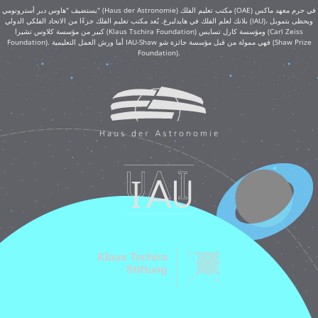
يستضيف "هاوس دير أسترونومي" (Haus der Astronomie) مكتب تعليم الفلك (OAE) في حرم معهد ماكس
بلانك لعلم الفلك في هايدلبرغ. يُعد مكتب تعليم الفلك جزءًا من الاتحاد الفلكي الدولي (IAU)، ويحظى بتمويل
كبير من مؤسسة كلاوس تشيرا (Klaus Tschira Foundation) ومؤسسة كارل تسايس (Carl Zeiss
Foundation). أما ورش العمل التعليمية IAU-Shaw فهي ممولة من قبل مؤسسة جائزة شو (Shaw Prize
Foundation).