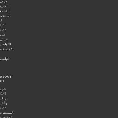
فرص
التعاون
القائمة
البريدية
لـ
OAE
OAE
على
وسائل
التواصل
الاجتماعي
تواصل
ABOUT
US
حول
OAE
مراكز
وعُقد
OAE
المنسقون
الوطنيون