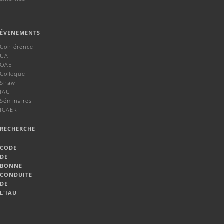
ÉVENEMENTS
Conférence
UAI-
OAE
Colloque
Shaw-
IAU
Séminaires
ICAER
RECHERCHE
CODE
DE
BONNE
CONDUITE
DE
L'IAU