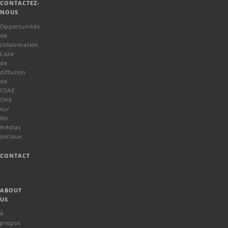
CONTACTEZ-
NOUS
Opportunités
de
collaboration
Liste
de
diffusion
de
l'OAE
OAE
sur
les
médias
sociaux
CONTACT
ABOUT
US
À
propos