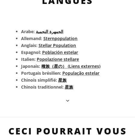
LANGUES
Arabe:
الجمهرة النجمية
Allemand:
Sternpopulation
Anglais:
Stellar Population
Espagnol:
Población estelar
Italien:
Popolazione stellare
Japonais:
種族（星の） (Liens externes)
Portugais brésilien:
População estelar
Chinois simplifié:
星族
Chinois traditionnel:
星族
CECI POURRAIT VOUS