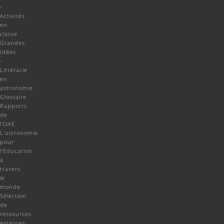
-
Activités
en
classe
Grandes
Idées
-
Littéracie
en
astronomie
Glossaire
Rapports
de
l'OAE
L'astronomie
pour
l'Education
à
travers
le
monde
Sélection
de
ressources
externes