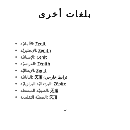
بلغات أخرى
Zenit
الألمانيّة:
Zenith
الإنجليزيّة:
Cenit
الإسبانيّة:
Zénith
الفرنسيّة:
Zenit
الإيطاليّة:
天頂 (رابط خارجي)
اليابانيّة:
Zênite
البرتغاليّة البرازيليّة:
天顶
الصينيّة المبسطة:
天頂
الصينيّة التقليدية: