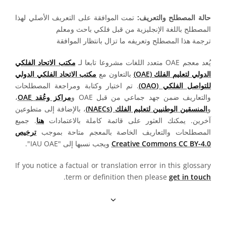
حالة المصطلح والتعريف:
تمت الموافقة على التعريف الأصلي لهذا
المصطلح باللغة الإنجليزية من قبل فلكي باحث ومعلم
ترجمة هذا المصطلح وتعريفه ما تزال بانتظار الموافقة
يُعد معجم OAE متعدد اللغات مشروعا تابعا لـ
مكتب الاتحاد الفلكي
الدولي لتعليم الفلك (OAE)
بالتعاون مع
مكتب الاتحاد الفلكي الدولي
للتواصل الفلكي (OAO)
. تم اختيار وكتابة ومراجعة المصطلحات
والتعاريف ضمن جهد جماعي من قبل OAE و
مراكز وعُقد OAE
،
و
المنسقين الوطنيين لتعليم الفلك (NAECs)
، بالإضافة إلى متطوعين
آخرين. يمكنك العثور على قائمة كاملة بالاعتمادات
هنا
. جميع
المصطلحات والتعاريف الخاصة بالمعجم متاحة بموجب
ترخيص
Creative Commons CC BY-4.0
ويجب نسبها إلى "IAU OAE".
If you notice a factual or translation error in this glossary
.
term or definition then please
get in touch