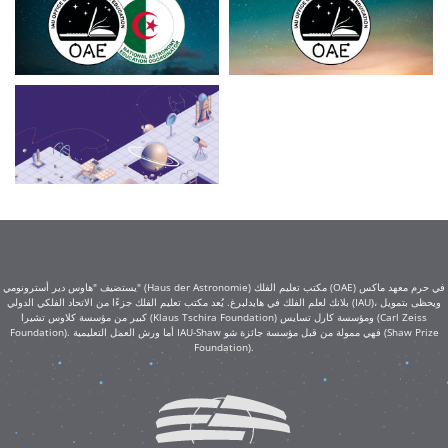
يستضيف "هاوس دير أسترونومي" (Haus der Astronomie) مكتب تعليم الفلك (OAE) في حرم معهد ماكس
بلانك لعلم الفلك في هايدلبرغ. يُعد مكتب تعليم الفلك جزءًا من الاتحاد الفلكي الدولي (IAU)، ويحظى بتمويل
كبير من مؤسسة كلاوس تشيرا (Klaus Tschira Foundation) ومؤسسة كارل تسايس (Carl Zeiss
Foundation). أما ورش العمل التعليمية IAU-Shaw فهي ممولة من قبل مؤسسة جائزة شو (Shaw Prize
Foundation).