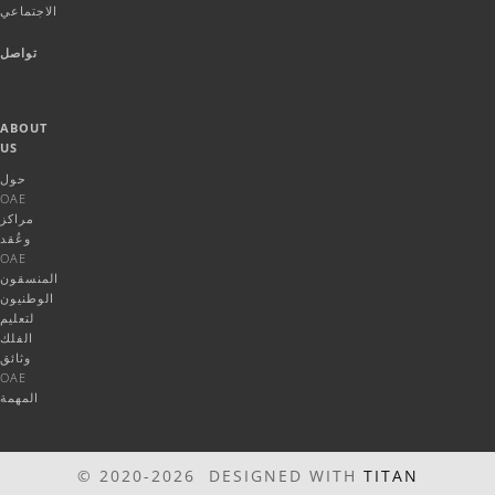
الاجتماعي
تواصل
ABOUT
US
حول
OAE
مراكز
وعُقد
OAE
المنسقون
الوطنيون
لتعليم
الفلك
وثائق
OAE
المهمة
© 2020-2026 DESIGNED WITH
TITAN