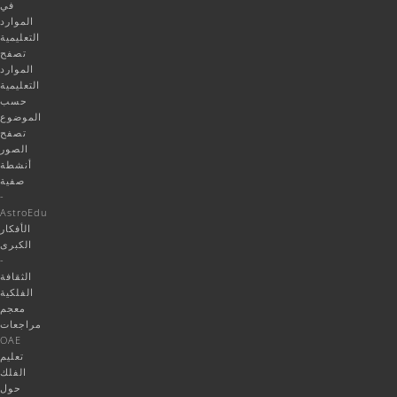
في
الموارد
التعليمية
تصفح
الموارد
التعليمية
حسب
الموضوع
تصفح
الصور
أنشطة
صفية
-
AstroEdu
الأفكار
الكبرى
-
الثقافة
الفلكية
معجم
مراجعات
OAE
تعليم
الفلك
حول