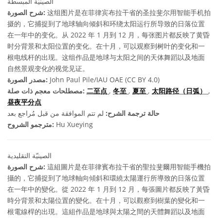
الصينيّة المبسطة
这组图片是在菲律宾布拉干省的圣拉斐尔用智能手机拍
شرح الصورة:
摄的，它捕捉到了地球轴向倾斜和环绕太阳运行所导致的日落位置
在一年中的变化。从 2022 年 1 月到 12 月，每张图片都反映了黄昏
时分背景和太阳位置的变化。在十月，可以观察到树叶的变化和一
根电线杆的出现。这组作品是地球与太阳之间的天体舞蹈以及地面
自然景观变化的视觉见证。
John Paul Pile/IAU OAE (CC BY 4.0)
مصدر الصورة:
,
太阳路径（日弧）
,
夏至
,
冬至
,
二至点
مصطلحات معجم ذات صلة:
昼夜平分点
حالة ترجمة الشرح:
لم تتم الموافقة من قبل مُراجع بعد
Hu Xueying
مترجمو الشروح:
الصينيّة التقليدية
這組圖片是在菲律賓布拉干省的聖拉斐爾用智能手機拍
شرح الصورة:
攝的，它捕捉到了地球軸向傾斜和環繞太陽運行所導致的日落位置
在一年中的變化。從 2022 年 1 月到 12 月，每張圖片都反映了黃昏
時分背景和太陽位置的變化。在十月，可以觀察到樹葉的變化和一
根電線桿的出現。這組作品是地球與太陽之間的天體舞蹈以及地面