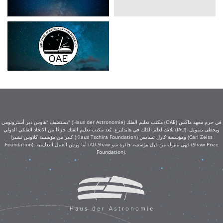
يستضيف "هاوس دير أسترونومي" (Haus der Astronomie) مكتب تعليم الفلك (OAE) في حرم معهد ماكس
بلانك لعلم الفلك في هايدلبرغ. يُعد مكتب تعليم الفلك جزءًا من الاتحاد الفلكي الدولي (IAU)، ويحظى بتمويل
كبير من مؤسسة كلاوس تشيرا (Klaus Tschira Foundation) ومؤسسة كارل تسايس (Carl Zeiss
Foundation). أما ورش العمل التعليمية IAU-Shaw فهي ممولة من قبل مؤسسة جائزة شو (Shaw Prize
Foundation).