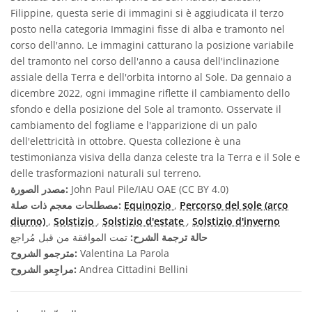
Filippine, questa serie di immagini si è aggiudicata il terzo
posto nella categoria Immagini fisse di alba e tramonto nel
corso dell'anno. Le immagini catturano la posizione variabile
del tramonto nel corso dell'anno a causa dell'inclinazione
assiale della Terra e dell'orbita intorno al Sole. Da gennaio a
dicembre 2022, ogni immagine riflette il cambiamento dello
sfondo e della posizione del Sole al tramonto. Osservate il
cambiamento del fogliame e l'apparizione di un palo
dell'elettricità in ottobre. Questa collezione è una
testimonianza visiva della danza celeste tra la Terra e il Sole e
delle trasformazioni naturali sul terreno.
John Paul Pile/IAU OAE (CC BY 4.0)
مصدر الصورة:
Percorso del sole (arco
,
Equinozio
مصطلحات معجم ذات صلة:
diurno)
,
Solstizio
,
Solstizio d'estate
,
Solstizio d'inverno
حالة ترجمة الشرح:
تمت الموافقة من قبل مُراجع
Valentina La Parola
مترجمو الشروح:
Andrea Cittadini Bellini
مراجِعو الشروح: