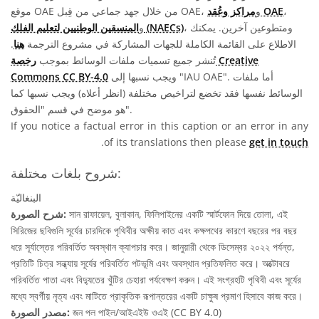
،
مراكز وعُقد OAE
موقع OAE من خلال جهد جماعي من قِبل OAE، و
، ومتطوعين آخرين. يمكنك
المنسقين الوطنيين لتعليم الفلك (NAECs)
و
الاطلاع على القائمة الكاملة للجهات المشاركة في مشروع الترجمة
هنا
.
تُنشر جميع تسميات ملفات الوسائط بموجب
رخصة Creative
ويجب نسبها إلى "IAU OAE". أما ملفات
Commons CC BY-4.0
الوسائط نفسها فقد تخضع لتراخيص مختلفة (انظر أعلاه) ويجب نسبها كما
هو موضح في قسم "الحقوق".
If you notice a factual error in this caption or an error in any
.
of its translations then please
get in touch
شروح بلغات مختلفة:
البنغاليّة
সান রাফায়েল, বুলাকান, ফিলিপাইনের একটি স্মার্টফোন দিয়ে তোলা, এই
شرح الصورة:
সিরিজের ছবিগুলি সূর্যের চারদিকে পৃথিবীর অক্ষীয় কাত এবং কক্ষপথের কারণে বছরের পর বছর
ধরে সূর্যাস্তের পরিবর্তিত অবস্থান ক্যাপচার করে। জানুয়ারী থেকে ডিসেম্বর ২০২২ পর্যন্ত,
প্রতিটি চিত্র সন্ধ্যায় সূর্যের পরিবর্তিত পটভূমি এবং অবস্থান প্রতিফলিত করে। অক্টোবরে
পরিবর্তিত পাতা এবং বিদ্যুতের খুঁটির চেহারা পর্যবেক্ষণ করুন। এই সংগ্রহটি পৃথিবী এবং সূর্যের
মধ্যে স্বর্গীয় নৃত্য এবং মাটিতে প্রাকৃতিক রূপান্তরের একটি চাক্ষুষ প্রমাণ হিসাবে কাজ করে।
জন পল পাইল/আইএইউ ওএই (CC BY 4.0)
مصدر الصورة: