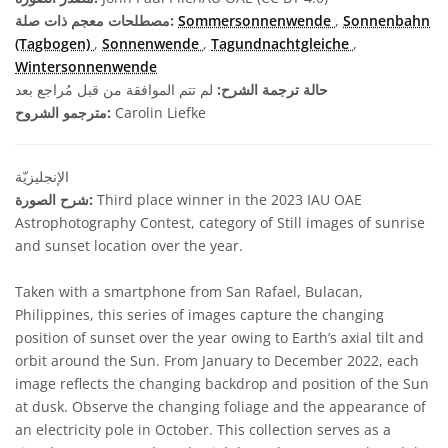
Sonnenbahn
,
Sommersonnenwende
مصطلحات معجم ذات صلة:
(Tagbogen)
,
Sonnenwende
,
Tagundnachtgleiche
,
Wintersonnenwende
حالة ترجمة الشرح:
لم تتم الموافقة من قبل مُراجع بعد
Carolin Liefke
مترجمو الشروح:
الإنجليزيّة
Third place winner in the 2023 IAU OAE
شرح الصورة:
Astrophotography Contest, category of Still images of sunrise
and sunset location over the year.
Taken with a smartphone from San Rafael, Bulacan,
Philippines, this series of images capture the changing
position of sunset over the year owing to Earth’s axial tilt and
orbit around the Sun. From January to December 2022, each
image reflects the changing backdrop and position of the Sun
at dusk. Observe the changing foliage and the appearance of
an electricity pole in October. This collection serves as a