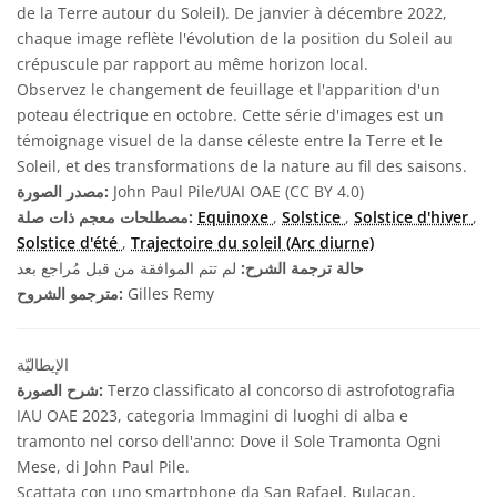
de la Terre autour du Soleil). De janvier à décembre 2022,
chaque image reflète l'évolution de la position du Soleil au
crépuscule par rapport au même horizon local.
Observez le changement de feuillage et l'apparition d'un
poteau électrique en octobre. Cette série d'images est un
témoignage visuel de la danse céleste entre la Terre et le
Soleil, et des transformations de la nature au fil des saisons.
John Paul Pile/UAI OAE (CC BY 4.0)
مصدر الصورة:
,
Solstice d'hiver
,
Solstice
,
Equinoxe
مصطلحات معجم ذات صلة:
Solstice d'été
,
Trajectoire du soleil (Arc diurne)
حالة ترجمة الشرح:
لم تتم الموافقة من قبل مُراجع بعد
Gilles Remy
مترجمو الشروح:
الإيطاليّة
Terzo classificato al concorso di astrofotografia
شرح الصورة:
IAU OAE 2023, categoria Immagini di luoghi di alba e
tramonto nel corso dell'anno: Dove il Sole Tramonta Ogni
Mese, di John Paul Pile.
Scattata con uno smartphone da San Rafael, Bulacan,