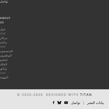
تواصل
ABOUT
US
حول
OAE
مراكز
وعُقد
OAE
المنسقون
الوطنيون
لتعليم
الفلك
وثائق
OAE
المهمة
© 2020-2026 DESIGNED WITH
TITAN
بيانات النشر
|
تواصل