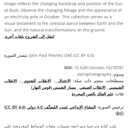
image reflects the changing backdrop and position of the Sun
at dusk. Observe the changing foliage and the appearance of
an electricity pole in October. This collection serves as a
visual testament to the celestial dance between Earth and the
Sun, and the natural transformations on the ground.
انتقل إلى الشروح بلغات أخرى
John Paul Pile/IAU OAE (CC BY 4.0)
مصدر الصورة:
DOI:
10.5281/zenodo.10278787
وسوم:
astrophotography
مصطلحات معجم ذات صلة:
الاعتدال
,
الانقلاب الشتوي
,
الانقلاب
الشمسي
,
الانقلاب الصيفي
,
مسار الشمس (قوس النهار)
فئات:
علم الفلك بالعين المجردة
ترخيص الصورة:
المشاع الإبداعي نَسب المُصنَّف 4.0 دولي (CC BY 4.0)
المشاع الإبداعي نَسب المُصنَّف 4.0 دولي (CC BY 4.0) أيقونات
تمّت كتابة وترجمة ومراجعة تسميات ملفات الوسائط المعروضة على