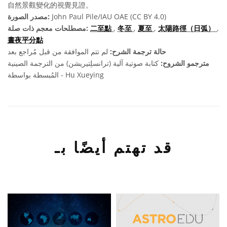
自然景觀變化的視覺見證。
John Paul Pile/IAU OAE (CC BY 4.0)
مصدر الصورة:
,
太陽路徑（日弧）
,
夏至
,
冬至
,
二至點
مصطلحات معجم ذات صلة:
晝夜平分點
حالة ترجمة الشرح:
لم تتم الموافقة من قبل مُراجع بعد
مترجمو الشروح:
كتابة صوتية آلية (ترانسلِتيريشن) من الترجمة الصينية
المُبسطة بواسطة - Hu Xueying
قد تهتم أيضًا بـ