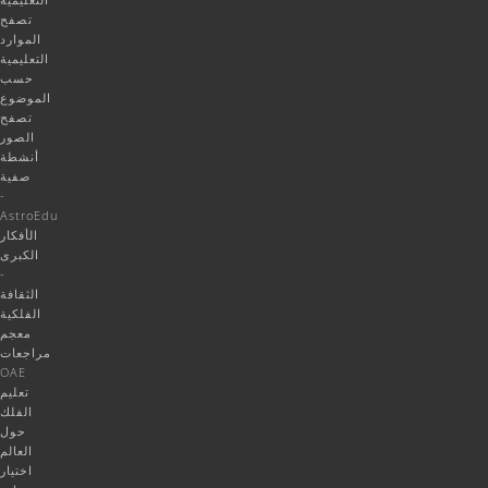
تصفح
الموارد
التعليمية
حسب
الموضوع
تصفح
الصور
أنشطة
صفية
-
AstroEdu
الأفكار
الكبرى
-
الثقافة
الفلكية
معجم
مراجعات
OAE
تعليم
الفلك
حول
العالم
اختيار