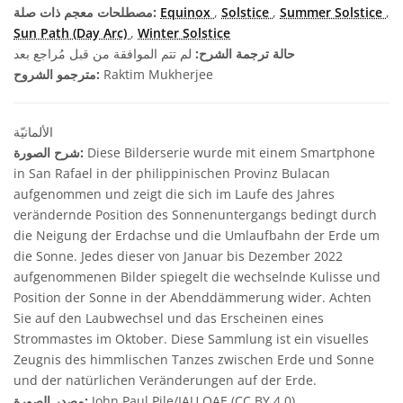
,
Summer Solstice
,
Solstice
,
Equinox
مصطلحات معجم ذات صلة:
Sun Path (Day Arc)
,
Winter Solstice
حالة ترجمة الشرح:
لم تتم الموافقة من قبل مُراجع بعد
Raktim Mukherjee
مترجمو الشروح:
الألمانيّة
Diese Bilderserie wurde mit einem Smartphone
شرح الصورة:
in San Rafael in der philippinischen Provinz Bulacan
aufgenommen und zeigt die sich im Laufe des Jahres
verändernde Position des Sonnenuntergangs bedingt durch
die Neigung der Erdachse und die Umlaufbahn der Erde um
die Sonne. Jedes dieser von Januar bis Dezember 2022
aufgenommenen Bilder spiegelt die wechselnde Kulisse und
Position der Sonne in der Abenddämmerung wider. Achten
Sie auf den Laubwechsel und das Erscheinen eines
Strommastes im Oktober. Diese Sammlung ist ein visuelles
Zeugnis des himmlischen Tanzes zwischen Erde und Sonne
und der natürlichen Veränderungen auf der Erde.
John Paul Pile/IAU OAE (CC BY 4.0)
مصدر الصورة: